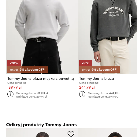
-20%
-10%
extra -5% z kodem: OFF*
extra -5% z kodem: OFF*
Tommy Jeans bluza męska z bawełną
Tommy Jeans bluza
Cena aktualna:
Cena aktualna:
189,99 zł
244,99 zł
Cena regularna:
329,99 zł
Cena regularna:
449,99 zł
Najniższa cena:
239,99 zł
Najniższa cena:
274,99 zł
Odkryj produkty Tommy Jeans