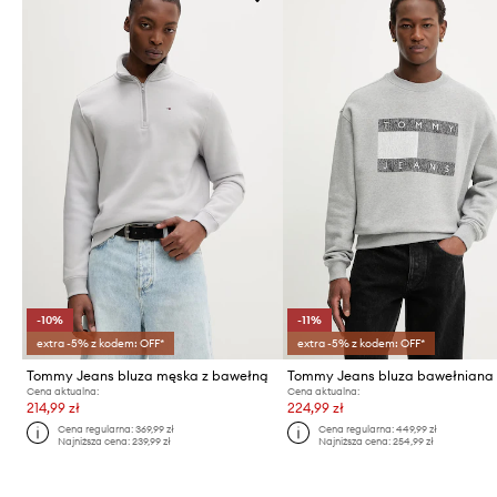
-10%
-11%
extra -5% z kodem: OFF*
extra -5% z kodem: OFF*
Tommy Jeans bluza męska z bawełną
Tommy Jeans bluza bawełniana
Cena aktualna:
Cena aktualna:
214,99 zł
224,99 zł
Cena regularna:
369,99 zł
Cena regularna:
449,99 zł
Najniższa cena:
239,99 zł
Najniższa cena:
254,99 zł