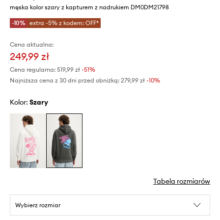
męska kolor szary z kapturem z nadrukiem DM0DM21798
-10%
extra -5% z kodem: OFF*
Cena aktualna:
249,99 zł
Cena regularna:
519,99 zł
-51%
Najniższa cena z 30 dni przed obniżką:
279,99 zł
 -10%
Kolor:
szary
Tabela rozmiarów
Wybierz rozmiar