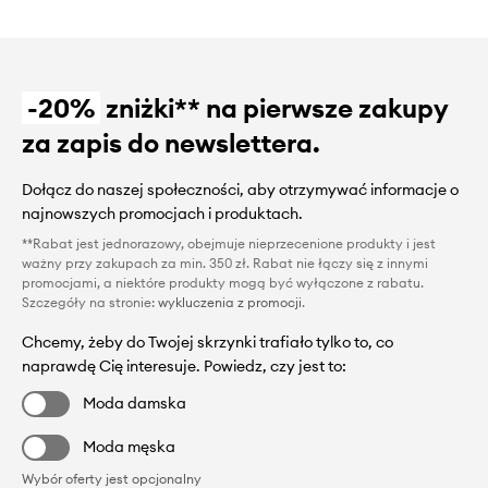
-20%
zniżki** na pierwsze zakupy
za zapis do newslettera.
Dołącz do naszej społeczności, aby otrzymywać informacje o
najnowszych promocjach i produktach.
**Rabat jest jednorazowy, obejmuje nieprzecenione produkty i jest
ważny przy zakupach za min. 350 zł. Rabat nie łączy się z innymi
promocjami, a niektóre produkty mogą być wyłączone z rabatu.
Szczegóły na stronie:
wykluczenia z promocji
.
Chcemy, żeby do Twojej skrzynki trafiało tylko to, co
naprawdę Cię interesuje. Powiedz, czy jest to:
Moda damska
Moda męska
Wybór oferty jest opcjonalny