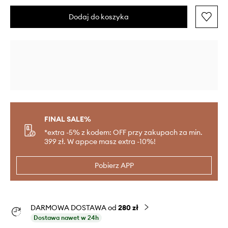
Dodaj do koszyka
FINAL SALE%
*extra -5% z kodem: OFF przy zakupach za min.
399 zł. W appce masz extra -10%!
Pobierz APP
DARMOWA DOSTAWA od
280 zł
Dostawa nawet w 24h