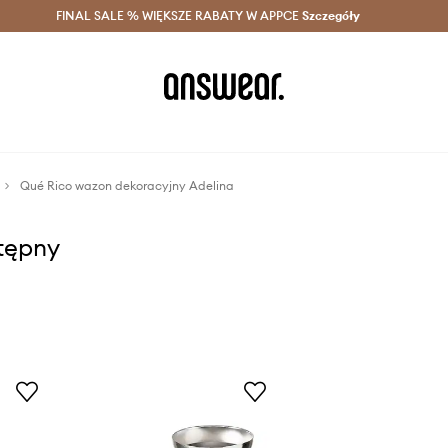
szczędzaj z Answear Club >
FINAL SALE % WIĘKSZE RABATY W APPCE
Dostawa nawet w 24h >
Szczegóły
News
Qué Rico wazon dekoracyjny Adelina
stępny