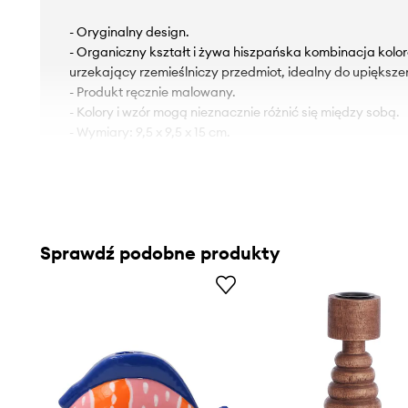
- Oryginalny design.
- Organiczny kształt i żywa hiszpańska kombinacja koloró
urzekający rzemieślniczy przedmiot, idealny do upiększe
- Produkt ręcznie malowany.
- Kolory i wzór mogą nieznacznie różnić się między sobą.
- Wymiary: 9,5 x 9,5 x 15 cm.
Sprawdź podobne produkty