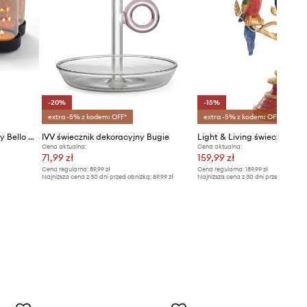
-20%
-15%
extra -5% z kodem: OFF*
extra -5% z kodem: OFF*
Philippi świecznik dekoracyjny Bello Horizonte S
IVV świecznik dekoracyjny Bugie
Light & Living świecznik de
Cena aktualna:
Cena aktualna:
71,99 zł
159,99 zł
Cena regularna:
89,99 zł
Cena regularna:
189,99 zł
Najniższa cena z 30 dni przed obniżką:
89,99 zł
Najniższa cena z 30 dni przed obniżką