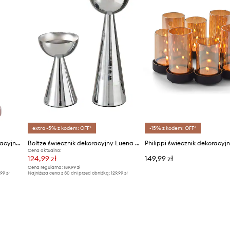
extra -5% z kodem: OFF*
-15% z kodem: OFF*
Light & Living świecznik dekoracyjny Amola
Boltze świecznik dekoracyjny Luena 2-pack
Cena aktualna:
124,99 zł
149,99 zł
Cena regularna:
189,99 zł
,99 zł
Najniższa cena z 30 dni przed obniżką:
129,99 zł