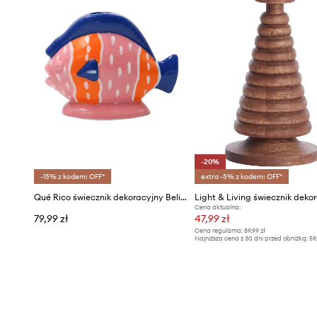
-20%
-15% z kodem: OFF*
extra -5% z kodem: OFF*
Qué Rico świecznik dekoracyjny Belinda 14 x 6 x 10,5 cm
Cena aktualna:
79,99 zł
47,99 zł
Cena regularna:
59,99 zł
Najniższa cena z 30 dni przed obniżką:
59