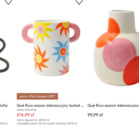
extra -5% z kodem: OFF*
Sofia
Qué Rico wazon dekoracyjny Isabel 22,5 x 14,5 x 19,5 cm
Cena aktualna:
214,99 zł
99,99 zł
Cena regularna:
259,99 zł
9,99 zł
Najniższa cena z 30 dni przed obniżką:
219,99 zł