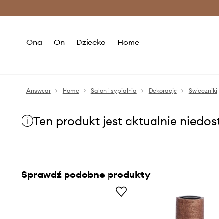
Premium Fashion Benefits >
O
Ona
On
Dziecko
Home
Answear
Home
Salon i sypialnia
Dekoracje
Świeczniki
Ten produkt jest aktualnie niedo
Sprawdź podobne produkty