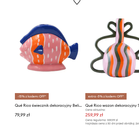
-15% z kodem: OFF*
extra -5% z kodem: OFF*
Qué Rico świecznik dekoracyjny Belinda 14 x 6 x 10,5 cm
Qué Rico wazon dekoracyjny 
Cena aktualna:
79,99 zł
259,99 zł
Cena regularna:
339,99 zł
Najniższa cena z 30 dni przed obniżką:
26