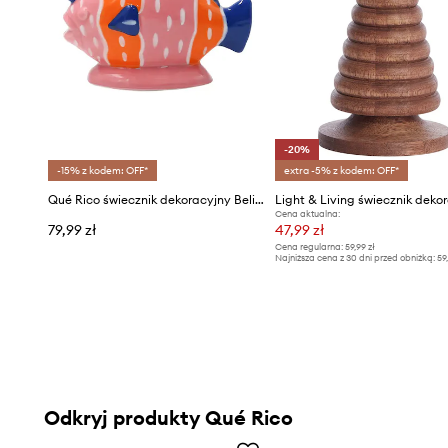
-20%
-15% z kodem: OFF*
extra -5% z kodem: OFF*
Qué Rico świecznik dekoracyjny Belinda 14 x 6 x 10,5 cm
Cena aktualna:
79,99 zł
47,99 zł
Cena regularna:
59,99 zł
Najniższa cena z 30 dni przed obniżką:
59
Odkryj produkty Qué Rico