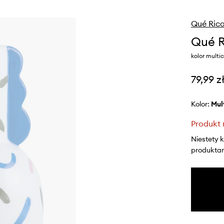
Qué Ric
Qué R
kolor multic
79,99 z
Kolor:
mu
Produkt 
Niestety 
produktami