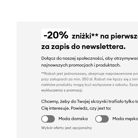
-20%
zniżki** na pierws
za zapis do newslettera.
Dołącz do naszej społeczności, aby otrzymywać
najnowszych promocjach i produktach.
**Rabat jest jednorazowy, obejmuje nieprzecenione pro
przy zakupach za min. 350 zł. Rabat nie łączy się z i
niektóre produkty mogą być wyłączone z rabatu. Szcze
wykluczenia z promocji
.
Chcemy, żeby do Twojej skrzynki trafiało tylko 
Cię interesuje. Powiedz, czy jest to:
Moda damska
Moda męsk
Wybór oferty jest opcjonalny