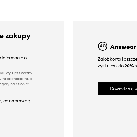
ze zakupy
Answear
 informacje o
Załóż konto i oszc
zyskujesz do
20%
s
dukty i jest ważny
nnymi promocjami, a
góły na stronie:
Dowiedz się w
to, co naprawdę
a