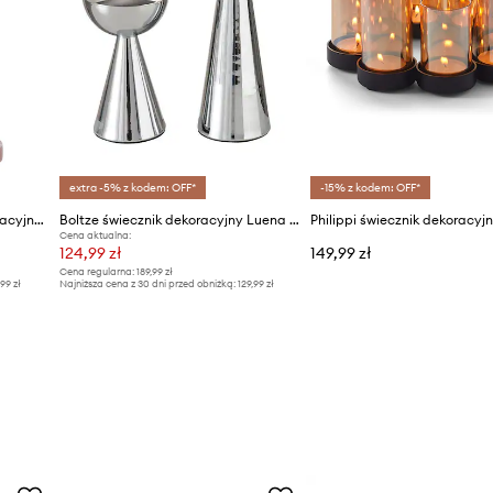
extra -5% z kodem: OFF*
-15% z kodem: OFF*
Light & Living świecznik dekoracyjny Amola
Boltze świecznik dekoracyjny Luena 2-pack
Cena aktualna:
124,99 zł
149,99 zł
Cena regularna:
189,99 zł
,99 zł
Najniższa cena z 30 dni przed obniżką:
129,99 zł