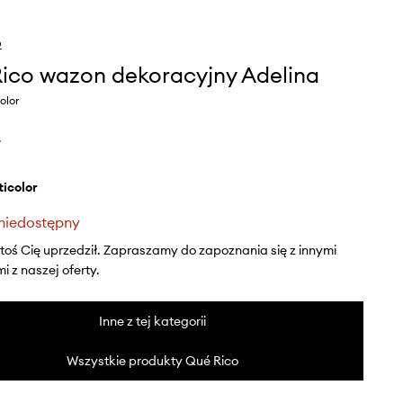
o
ico wazon dekoracyjny Adelina
olor
ł
lticolor
niedostępny
ktoś Cię uprzedził. Zapraszamy do zapoznania się z innymi
 z naszej oferty.
Inne z tej kategorii
Wszystkie produkty Qué Rico