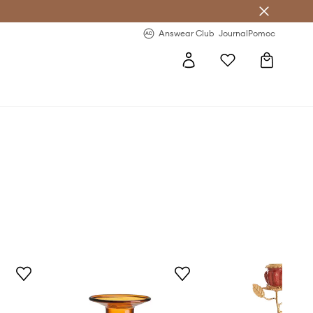
letter >
Regularne nowości >
Answear Club
Journal
Pomoc