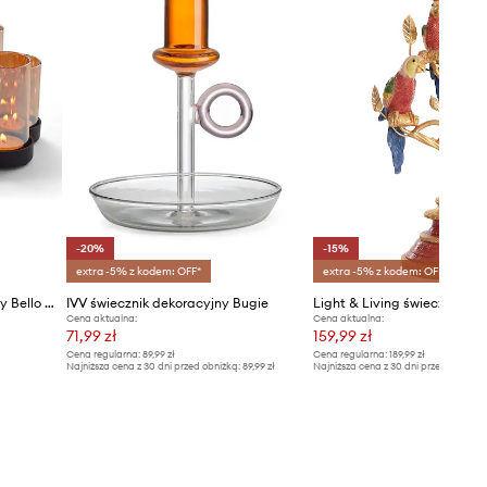
-20%
-15%
extra -5% z kodem: OFF*
extra -5% z kodem: OFF*
Philippi świecznik dekoracyjny Bello Horizonte S
IVV świecznik dekoracyjny Bugie
Light & Living świecznik de
Cena aktualna:
Cena aktualna:
71,99 zł
159,99 zł
Cena regularna:
89,99 zł
Cena regularna:
189,99 zł
Najniższa cena z 30 dni przed obniżką:
89,99 zł
Najniższa cena z 30 dni przed obniżką