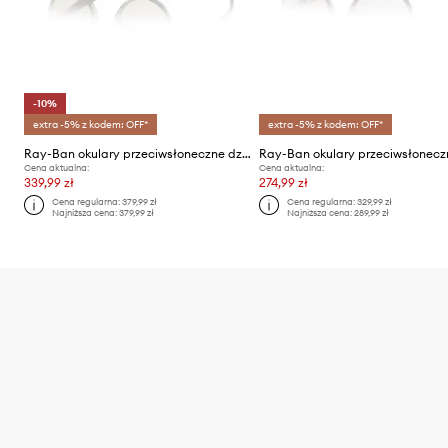
-10%
extra -5% z kodem: OFF*
extra -5% z kodem: OFF*
Ray-Ban okulary przeciwsłoneczne dziecięce
Cena aktualna:
Cena aktualna:
339,99 zł
274,99 zł
Cena regularna:
379,99 zł
Cena regularna:
329,99 zł
Najniższa cena:
379,99 zł
Najniższa cena:
289,99 zł