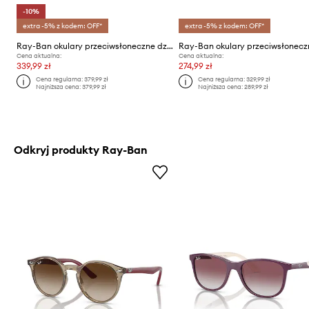
-10%
extra -5% z kodem: OFF*
extra -5% z kodem: OFF*
Ray-Ban okulary przeciwsłoneczne dziecięce
Cena aktualna:
Cena aktualna:
339,99 zł
274,99 zł
Cena regularna:
379,99 zł
Cena regularna:
329,99 zł
Najniższa cena:
379,99 zł
Najniższa cena:
289,99 zł
Odkryj produkty Ray-Ban