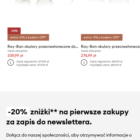
-10%
extra -5% z kodem: OFF*
extra -5% z kodem: OFF*
Ray-Ban okulary przeciwsłoneczne dziecięce
Cena aktualna:
Cena aktualna:
339,99 zł
274,99 zł
Cena regularna:
379,99 zł
Cena regularna:
329,99 zł
Najniższa cena:
379,99 zł
Najniższa cena:
289,99 zł
-20%
zniżki** na pierwsze zakupy
za zapis do newslettera.
Dołącz do naszej społeczności, aby otrzymywać informacje o