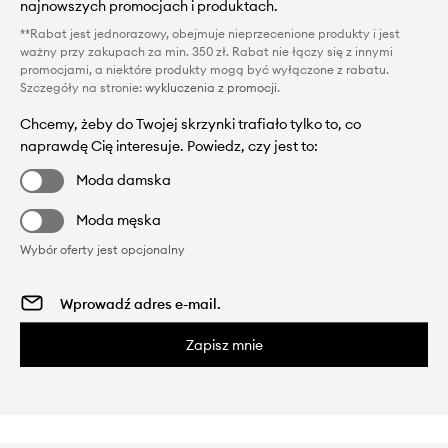
najnowszych promocjach i produktach.
**Rabat jest jednorazowy, obejmuje nieprzecenione produkty i jest
ważny przy zakupach za min. 350 zł. Rabat nie łączy się z innymi
promocjami, a niektóre produkty mogą być wyłączone z rabatu.
Szczegóły na stronie:
wykluczenia z promocji
.
Chcemy, żeby do Twojej skrzynki trafiało tylko to, co
naprawdę Cię interesuje. Powiedz, czy jest to:
Moda damska
Moda męska
Wybór oferty jest opcjonalny
Zapisz mnie