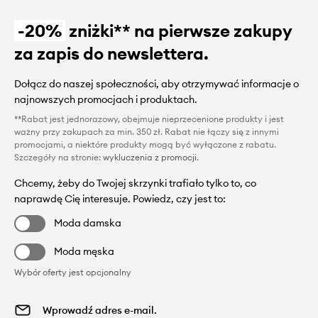
-20%
zniżki** na pierwsze zakupy
za zapis do newslettera.
Dołącz do naszej społeczności, aby otrzymywać informacje o
najnowszych promocjach i produktach.
**Rabat jest jednorazowy, obejmuje nieprzecenione produkty i jest
ważny przy zakupach za min. 350 zł. Rabat nie łączy się z innymi
promocjami, a niektóre produkty mogą być wyłączone z rabatu.
Szczegóły na stronie:
wykluczenia z promocji
.
Chcemy, żeby do Twojej skrzynki trafiało tylko to, co
naprawdę Cię interesuje. Powiedz, czy jest to:
Moda damska
Moda męska
Wybór oferty jest opcjonalny