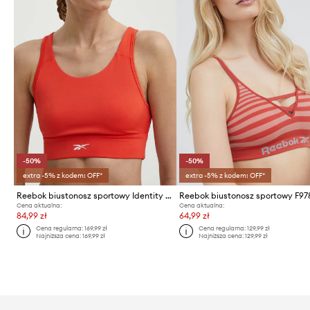
-50%
-50%
extra -5% z kodem: OFF*
extra -5% z kodem: OFF*
Reebok biustonosz sportowy Identity Training
Reebok biustonosz sportowy F97
Cena aktualna:
Cena aktualna:
84,99 zł
64,99 zł
Cena regularna:
169,99 zł
Cena regularna:
129,99 zł
Najniższa cena:
169,99 zł
Najniższa cena:
129,99 zł