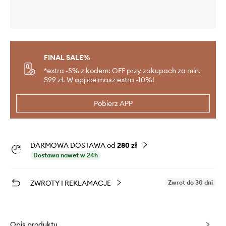
FINAL SALE%
*extra -5% z kodem: OFF przy zakupach za min.
399 zł. W appce masz extra -10%!
Pobierz APP
DARMOWA DOSTAWA od
280 zł
Dostawa nawet w 24h
ZWROTY I REKLAMACJE
Zwrot do 30 dni
Opis produktu