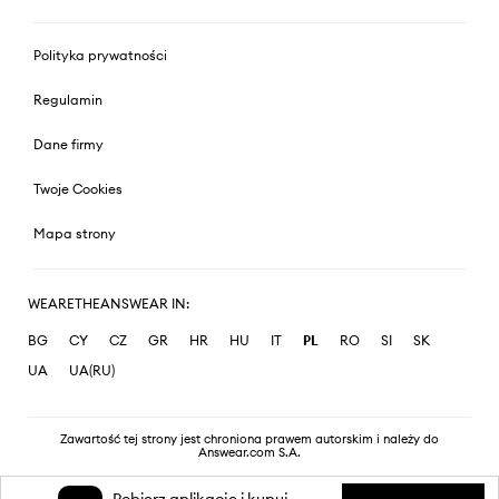
Polityka prywatności
Regulamin
Dane firmy
Twoje Cookies
Mapa strony
WEARETHEANSWEAR IN:
BG
CY
CZ
GR
HR
HU
IT
PL
RO
SI
SK
UA
UA(RU)
Zawartość tej strony jest chroniona prawem autorskim i należy do
Answear.com S.A.
Pobierz aplikację i kupuj