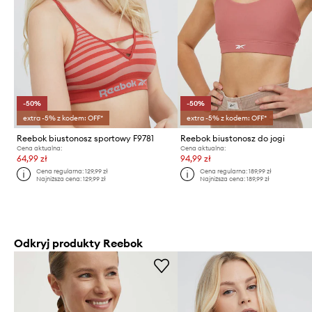
-50%
-50%
extra -5% z kodem: OFF*
extra -5% z kodem: OFF*
Reebok biustonosz sportowy F9781
Reebok biustonosz do jogi
Cena aktualna:
Cena aktualna:
64,99 zł
94,99 zł
Cena regularna:
129,99 zł
Cena regularna:
189,99 zł
Najniższa cena:
129,99 zł
Najniższa cena:
189,99 zł
Odkryj produkty Reebok