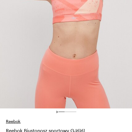
Reebok
Reebok Biustonosz sportowy GJ6161