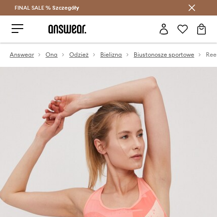
FINAL SALE %
Szczegóły
Oszczędzaj z Answear Club >
Answear
Ona
Odzież
Bielizna
Biustonosze sportowe