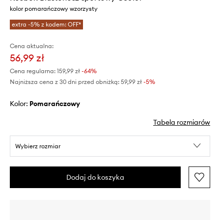
kolor pomarańczowy wzorzysty
extra -5% z kodem: OFF*
Cena aktualna:
56,99 zł
Cena regularna:
159,99 zł
-64%
Najniższa cena z 30 dni przed obniżką:
59,99 zł
 -5%
Kolor:
pomarańczowy
Tabela rozmiarów
Wybierz rozmiar
Dodaj do koszyka