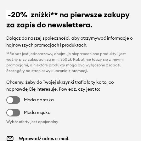
-20%
zniżki** na pierwsze zakupy
za zapis do newslettera.
Dołącz do naszej społeczności, aby otrzymywać informacje o
najnowszych promocjach i produktach.
**Rabat jest jednorazowy, obejmuje nieprzecenione produkty i jest
ważny przy zakupach za min. 350 zł. Rabat nie łączy się z innymi
promocjami, a niektóre produkty mogą być wyłączone z rabatu.
Szczegóły na stronie:
wykluczenia z promocji
.
Chcemy, żeby do Twojej skrzynki trafiało tylko to, co
naprawdę Cię interesuje. Powiedz, czy jest to:
Moda damska
Moda męska
Wybór oferty jest opcjonalny