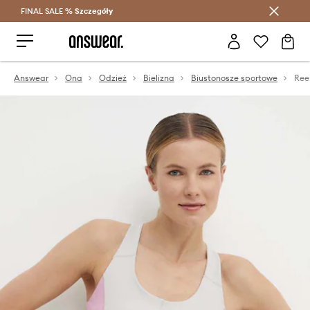
FINAL SALE %
Szczegóły
Oszczędzaj z Answear Club >
Answear
Ona
Odzież
Bielizna
Biustonosze sportowe