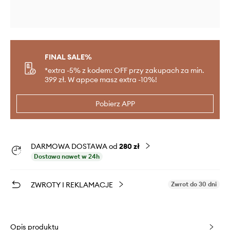
FINAL SALE%
*extra -5% z kodem: OFF przy zakupach za min.
399 zł. W appce masz extra -10%!
Pobierz APP
DARMOWA DOSTAWA od
280 zł
Dostawa nawet w 24h
ZWROTY I REKLAMACJE
Zwrot do 30 dni
Opis produktu