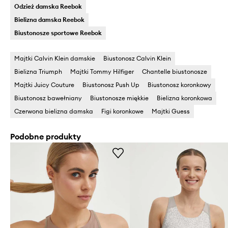
Odzież damska Reebok
Bielizna damska Reebok
Biustonosze sportowe Reebok
Majtki Calvin Klein damskie
Biustonosz Calvin Klein
Bielizna Triumph
Majtki Tommy Hilfiger
Chantelle biustonosze
Majtki Juicy Couture
Biustonosz Push Up
Biustonosz koronkowy
Biustonosz bawełniany
Biustonosze miękkie
Bielizna koronkowa
Czerwona bielizna damska
Figi koronkowe
Majtki Guess
Podobne produkty