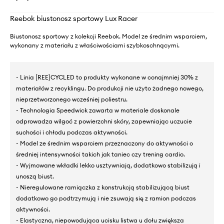
Reebok biustonosz sportowy Lux Racer
Biustonosz sportowy z kolekcji Reebok. Model ze średnim wsparciem,
wykonany z materiału z właściwościami szybkoschnącymi.
- Linia [REE]CYCLED to produkty wykonane w conajmniej 30% z
materiałów z recyklingu. Do produkcji nie użyto żadnego nowego,
nieprzetworzonego wcześniej poliestru.
- Technologia Speedwick zawarta w materiale doskonale
odprowadza wilgoć z powierzchni skóry, zapewniając uczucie
suchości i chłodu podczas aktywności.
- Model ze średnim wsparciem przeznaczony do aktywności o
średniej intensywności takich jak taniec czy trening cardio.
- Wyjmowane wkładki lekko usztywniają, dodatkowo stabilizują i
unoszą biust.
- Nieregulowane ramiączka z konstrukcją stabilizującą biust
dodatkowo go podtrzymują i nie zsuwają się z ramion podczas
aktywności.
- Elastyczna, niepowodująca ucisku listwa u dołu zwiększa