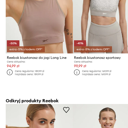
-50%
-41%
extra -5% z kodem: OFF*
extra -5% z kodem: OFF*
Reebok biustonosz do jogi Long Line
Reebok biustonosz sportowy
Cena aktualna:
Cena aktualna:
94,99 zł
99,99 zł
Cena regularna:
189,99 zł
Cena regularna:
169,99 zł
Najniższa cena:
189,99 zł
Najniższa cena:
169,99 zł
Odkryj produkty Reebok