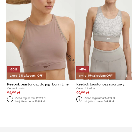
-50%
-41%
extra -5% z kodem: OFF*
extra -5% z kodem: OFF*
Reebok biustonosz do jogi Long Line
Reebok biustonosz sportowy
Cena aktualna:
Cena aktualna:
94,99 zł
99,99 zł
Cena regularna:
189,99 zł
Cena regularna:
169,99 zł
Najniższa cena:
189,99 zł
Najniższa cena:
169,99 zł