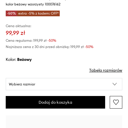
kolor beżowy wzorzysty 100076162
-50%
extra -5% z kodem: OFF*
Cena aktualna:
99,99 zł
Cena regularna:
199,99 zł
-50%
Najniższa cena z 30 dni przed obniżką:
199,99 zł
 -50%
Kolor:
beżowy
Tabela rozmiarów
Wybierz rozmiar
Dodaj do koszyka