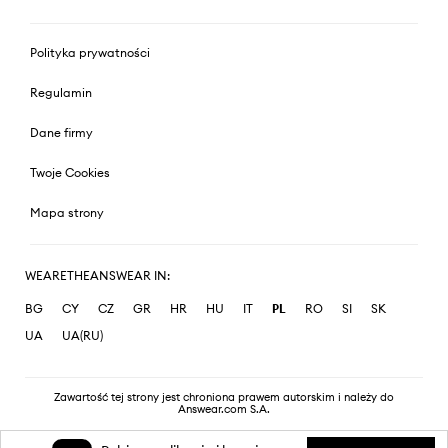
Polityka prywatności
Regulamin
Dane firmy
Twoje Cookies
Mapa strony
WEARETHEANSWEAR IN:
BG
CY
CZ
GR
HR
HU
IT
PL
RO
SI
SK
UA
UA(RU)
Zawartość tej strony jest chroniona prawem autorskim i należy do
Answear.com S.A.