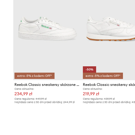
-50%
extra -5% z kodem: OFF*
extra -5% z kodem: OFF*
Reebok Classic sneakersy skórzane CLUB C
Cena aktualna:
Cena aktualna:
234,99 zł
219,99 zł
Cena regularna:
449,99 zł
Cena regularna:
439,99 zł
Najniższa cena z 30 dni przed obniżką:
244,99 zł
Najniższa cena z 30 dni przed obniżką:
43