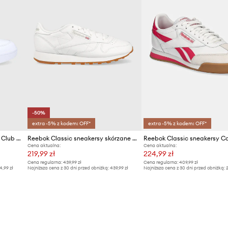
-50%
extra -5% z kodem: OFF*
extra -5% z kodem: OFF*
Reebok Classic Buty skórzane Club C Double GW0854 CLUB C
Reebok Classic sneakersy skórzane CLASSIC LEATHER
Cena aktualna:
Cena aktualna:
219,99 zł
224,99 zł
Cena regularna:
439,99 zł
Cena regularna:
409,99 zł
4,99 zł
Najniższa cena z 30 dni przed obniżką:
439,99 zł
Najniższa cena z 30 dni przed obniżką:
2