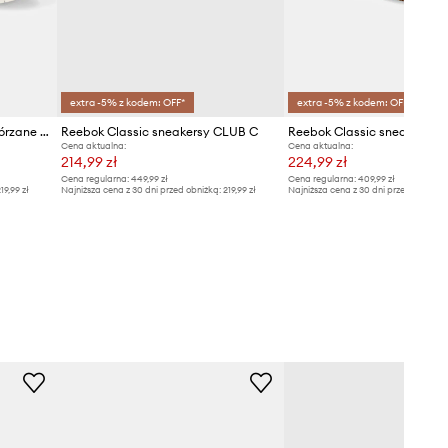
extra -5% z kodem: OFF*
extra -5% z kodem: OFF*
Reebok Classic sneakersy skórzane Court Advance Surge
Reebok Classic sneakersy CLUB C
Cena aktualna:
Cena aktualna:
214,99 zł
224,99 zł
Cena regularna:
449,99 zł
Cena regularna:
409,99 zł
19,99 zł
Najniższa cena z 30 dni przed obniżką:
219,99 zł
Najniższa cena z 30 dni przed obniżką