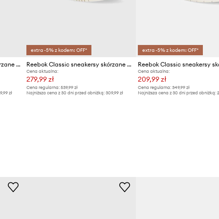
extra -5% z kodem: OFF*
extra -5% z kodem: OFF*
Reebok Classic sneakersy skórzane CLASSIC LEATHER
Reebok Classic sneakersy skórzane Club C
Cena aktualna:
Cena aktualna:
279,99 zł
209,99 zł
Cena regularna:
539,99 zł
Cena regularna:
349,99 zł
9,99 zł
Najniższa cena z 30 dni przed obniżką:
309,99 zł
Najniższa cena z 30 dni przed obniżką:
2