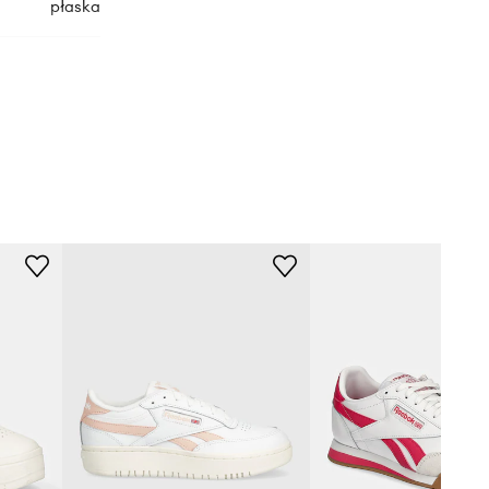
płaska
100202092
biały
eebok Classic