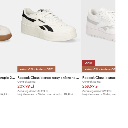
-50%
extra -5% z kodem: OFF*
extra -5% z kodem: OFF*
Reebok Classic sneakersy Campio XT
Reebok Classic sneakersy skórzane Court Advance Surge
Cena aktualna:
Cena aktualna:
209,99 zł
269,99 zł
Cena regularna:
349,99 zł
Cena regularna:
539,99 zł
34,99 zł
Najniższa cena z 30 dni przed obniżką:
219,99 zł
Najniższa cena z 30 dni przed obniżką