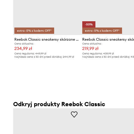
-50%
extra -5% z kodem: OFF*
extra -5% z kodem: OFF*
Reebok Classic sneakersy skórzane CLUB C
Cena aktualna:
Cena aktualna:
234,99 zł
219,99 zł
Cena regularna:
449,99 zł
Cena regularna:
439,99 zł
Najniższa cena z 30 dni przed obniżką:
244,99 zł
Najniższa cena z 30 dni przed obniżką:
43
Odkryj produkty Reebok Classic