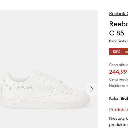
Reebok C
Reebo
C 85
kolor biały
-50%
e
Cena aktua
244,99 
Cena regul
Najniższa c
Kolor:
bia
Produkt 
Niestety 
produktami