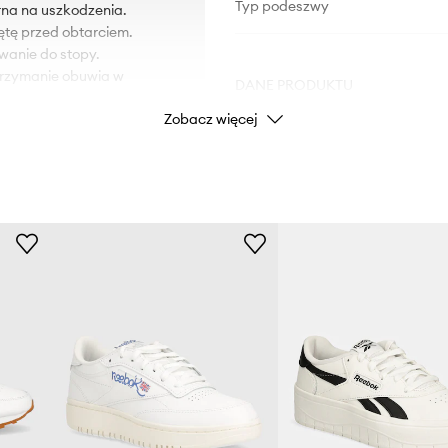
Typ podeszwy
na na uszkodzenia.
ętę przed obtarciem.
wanie do stopy.
utrzymanie obuwia w
DANE PRODUKTU
Zobacz więcej
Kod producenta
Kolor
Marka
R
Producent
ID Produktu