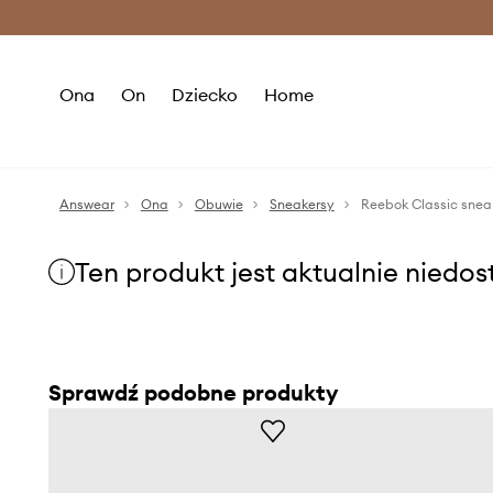
Premium Fashion Benefits >
O
Ona
On
Dziecko
Home
Answear
Ona
Obuwie
Sneakersy
Reebok Classic snea
Ten produkt jest aktualnie niedo
Sprawdź podobne produkty