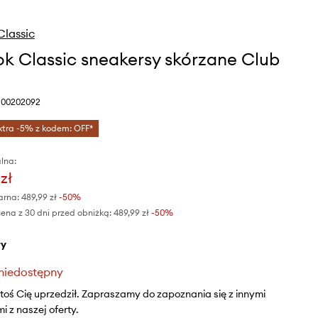
lassic
k Classic sneakersy skórzane Club
 100202092
xtra -5% z kodem: OFF*
lna:
zł
arna:
489,99 zł
-50%
ena z 30 dni przed obniżką:
489,99 zł
 -50%
ły
niedostępny
ktoś Cię uprzedził. Zapraszamy do zapoznania się z innymi
 z naszej oferty.