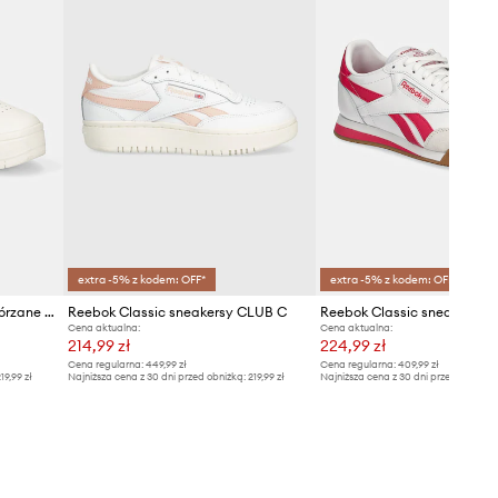
extra -5% z kodem: OFF*
extra -5% z kodem: OFF*
Reebok Classic sneakersy skórzane Court Advance Surge
Reebok Classic sneakersy CLUB C
Cena aktualna:
Cena aktualna:
214,99 zł
224,99 zł
Cena regularna:
449,99 zł
Cena regularna:
409,99 zł
19,99 zł
Najniższa cena z 30 dni przed obniżką:
219,99 zł
Najniższa cena z 30 dni przed obniżką