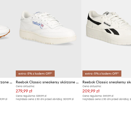
extra -5% z kodem: OFF*
extra -5% z kodem: OFF*
Reebok Classic sneakersy skórzane CLASSIC LEATHER
Reebok Classic sneakersy skórzane Club C
Cena aktualna:
Cena aktualna:
279,99 zł
209,99 zł
Cena regularna:
539,99 zł
Cena regularna:
349,99 zł
9,99 zł
Najniższa cena z 30 dni przed obniżką:
309,99 zł
Najniższa cena z 30 dni przed obniżką:
2