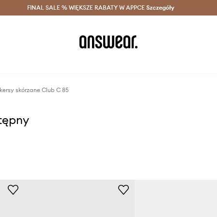
szczędzaj z Answear Club >
FINAL SALE % WIĘKSZE RABATY W APPCE
Dostawa nawet w 24h >
Szczegóły
News
kersy skórzane Club C 85
stępny