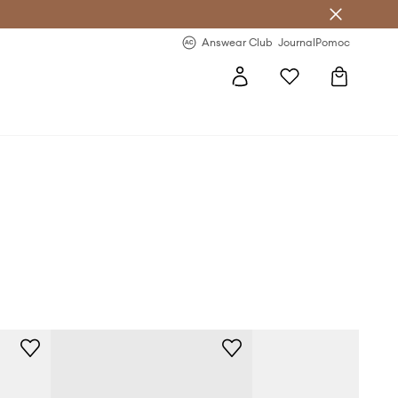
letter >
Regularne nowości >
Answear Club
Journal
Pomoc