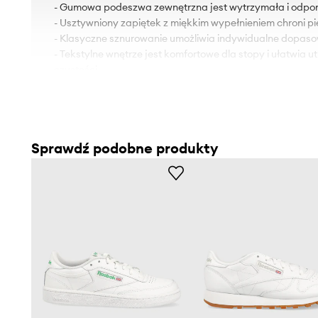
- Gumowa podeszwa zewnętrzna jest wytrzymała i odpor
- Usztywniony zapiętek z miękkim wypełnieniem chroni pi
- Klasyczne sznurowanie umożliwia indywidualne dopaso
- Tekstylne wnętrze jest komfortowe dla stopy i ułatwia 
czystości.
- Długość wkładki wynosi: 24,5 cm.
- Wymiary podane dla rozmiaru: 37,5.
Sprawdź podobne produkty