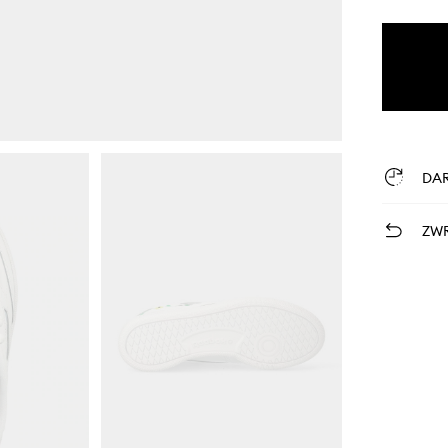
DA
ZWR