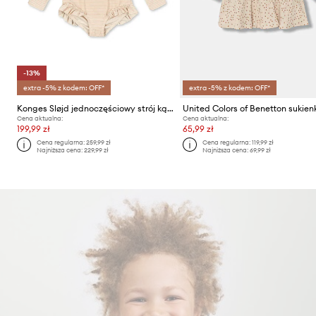
-13%
extra -5% z kodem: OFF*
extra -5% z kodem: OFF*
Konges Sløjd jednoczęściowy strój kąpielowy dziecięcy JADE LS SWIMSUIT
Cena aktualna:
Cena aktualna:
199,99 zł
65,99 zł
Cena regularna:
259,99 zł
Cena regularna:
119,99 zł
Najniższa cena:
229,99 zł
Najniższa cena:
69,99 zł