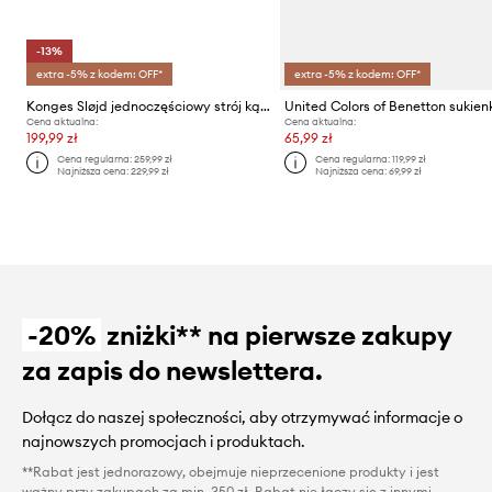
-13%
extra -5% z kodem: OFF*
extra -5% z kodem: OFF*
Konges Sløjd jednoczęściowy strój kąpielowy dziecięcy JADE LS SWIMSUIT
Cena aktualna:
Cena aktualna:
199,99 zł
65,99 zł
Cena regularna:
259,99 zł
Cena regularna:
119,99 zł
Najniższa cena:
229,99 zł
Najniższa cena:
69,99 zł
-20%
zniżki** na pierwsze zakupy
za zapis do newslettera.
Dołącz do naszej społeczności, aby otrzymywać informacje o
najnowszych promocjach i produktach.
**Rabat jest jednorazowy, obejmuje nieprzecenione produkty i jest
ważny przy zakupach za min. 350 zł. Rabat nie łączy się z innymi