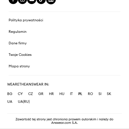
Polityka prywatności
Regulamin
Dane firmy
Twoje Cookies
Mapa strony
WEARETHEANSWEAR IN:
BG
CY
CZ
GR
HR
HU
IT
PL
RO
SI
SK
UA
UA(RU)
Zawartość tej strony jest chroniona prawem autorskim i należy do
Answear.com S.A.