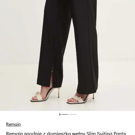
Remain
Remain spodnie z domieszką wełny Slim Suiting Pants