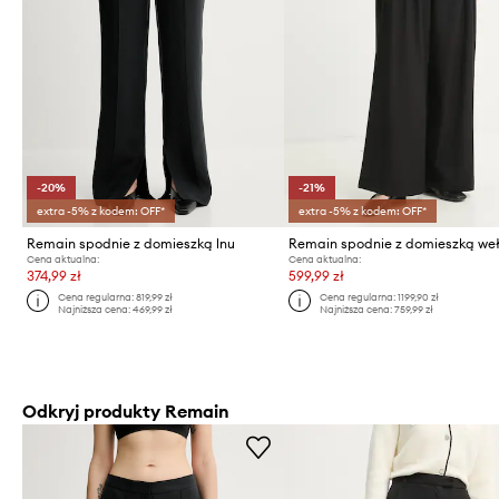
-20%
-21%
extra -5% z kodem: OFF*
extra -5% z kodem: OFF*
Remain spodnie z domieszką lnu
Remain spodnie z domieszką we
Cena aktualna:
Cena aktualna:
374,99 zł
599,99 zł
Cena regularna:
819,99 zł
Cena regularna:
1199,90 zł
Najniższa cena:
469,99 zł
Najniższa cena:
759,99 zł
Odkryj produkty Remain