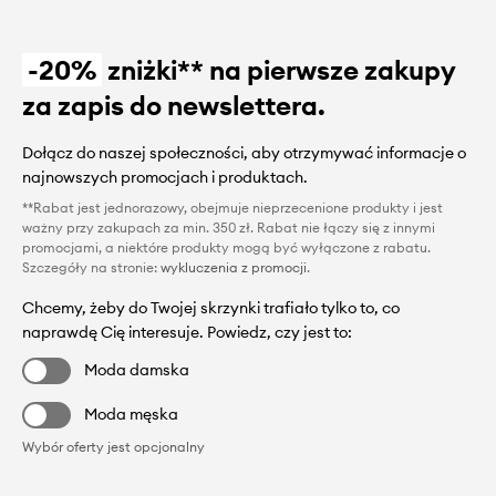
-20%
zniżki** na pierwsze zakupy
za zapis do newslettera.
Dołącz do naszej społeczności, aby otrzymywać informacje o
najnowszych promocjach i produktach.
**Rabat jest jednorazowy, obejmuje nieprzecenione produkty i jest
ważny przy zakupach za min. 350 zł. Rabat nie łączy się z innymi
promocjami, a niektóre produkty mogą być wyłączone z rabatu.
Szczegóły na stronie:
wykluczenia z promocji
.
Chcemy, żeby do Twojej skrzynki trafiało tylko to, co
naprawdę Cię interesuje. Powiedz, czy jest to:
Moda damska
Moda męska
Wybór oferty jest opcjonalny