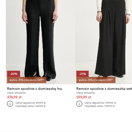
-20%
-21%
extra -5% z kodem: OFF*
extra -5% z kodem: OFF*
Remain spodnie z domieszką lnu
Remain spodnie z domieszką we
Cena aktualna:
Cena aktualna:
374,99 zł
599,99 zł
Cena regularna:
819,99 zł
Cena regularna:
1199,90 zł
Najniższa cena:
469,99 zł
Najniższa cena:
759,99 zł