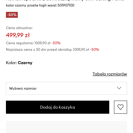
kolor czarny proste high waist 501907100
-50%
Cena aktualna:
499,99 zł
Cena regularna:
1009,90 zł
-50%
Najniższa cena z 30 dni przed obniżką:
1009,90 zł
 -50%
Kolor:
czarny
Tabela rozmiarów
Wybierz rozmiar
Dodaj do koszyka