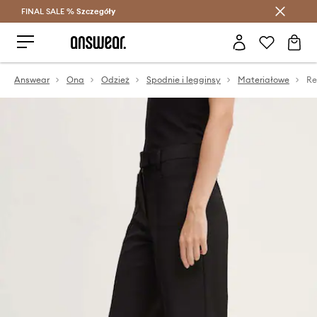
FINAL SALE %
Szczegóły
Oszczędzaj z Answear Club >
Answear
Ona
Odzież
Spodnie i legginsy
Materiałowe