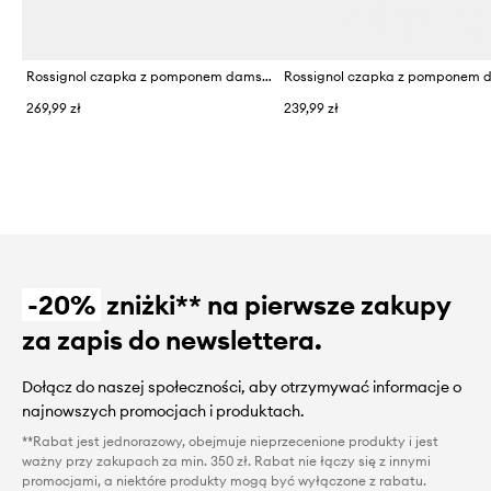
Rossignol czapka z pomponem damska
269,99 zł
239,99 zł
-20%
zniżki** na pierwsze zakupy
za zapis do newslettera.
Dołącz do naszej społeczności, aby otrzymywać informacje o
najnowszych promocjach i produktach.
**Rabat jest jednorazowy, obejmuje nieprzecenione produkty i jest
ważny przy zakupach za min. 350 zł. Rabat nie łączy się z innymi
promocjami, a niektóre produkty mogą być wyłączone z rabatu.