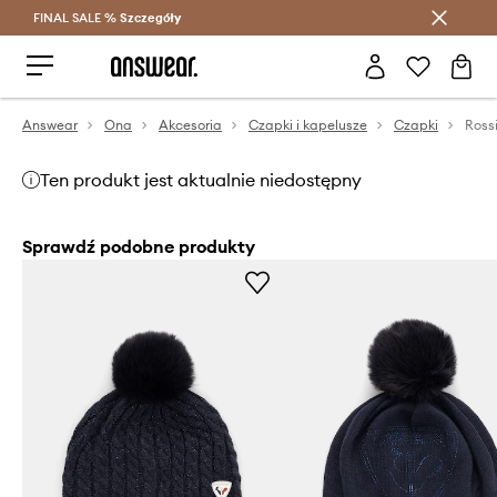
FINAL SALE %
Szczegóły
Oszczędzaj z Answear Club >
Answear
Ona
Akcesoria
Czapki i kapelusze
Czapki
Ross
Ten produkt jest aktualnie niedostępny
Sprawdź podobne produkty