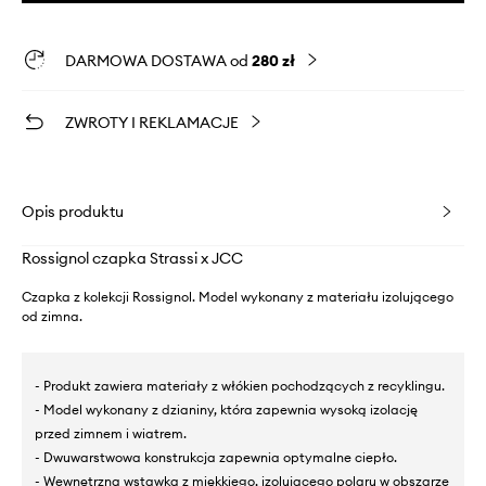
DARMOWA DOSTAWA od
280 zł
ZWROTY I REKLAMACJE
Opis produktu
Rossignol czapka Strassi x JCC
Czapka z kolekcji Rossignol. Model wykonany z materiału izolującego
od zimna.
- Produkt zawiera materiały z włókien pochodzących z recyklingu.
- Model wykonany z dzianiny, która zapewnia wysoką izolację
przed zimnem i wiatrem.
- Dwuwarstwowa konstrukcja zapewnia optymalne ciepło.
- Wewnętrzna wstawka z miękkiego, izolującego polaru w obszarze