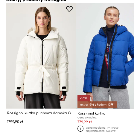
-10%
extra -5% z kodem: OFF*
Rossignol kurtka puchowa damska CHAVANETTE
Rossignol kurtka
Cena aktualna:
1799,90 zł
779,99 zł
Cena regularna:
1749,90 zł
Najniższa cena:
869,99 zł