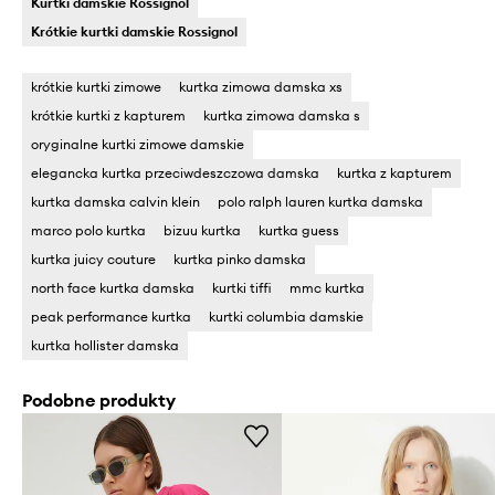
Kurtki damskie Rossignol
Krótkie kurtki damskie Rossignol
krótkie kurtki zimowe
kurtka zimowa damska xs
krótkie kurtki z kapturem
kurtka zimowa damska s
oryginalne kurtki zimowe damskie
elegancka kurtka przeciwdeszczowa damska
kurtka z kapturem
kurtka damska calvin klein
polo ralph lauren kurtka damska
marco polo kurtka
bizuu kurtka
kurtka guess
kurtka juicy couture
kurtka pinko damska
north face kurtka damska
kurtki tiffi
mmc kurtka
peak performance kurtka
kurtki columbia damskie
kurtka hollister damska
Podobne produkty