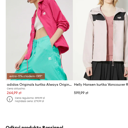
extra -5% z kodem: OFF*
adidas Originals kurtka Always Original HG1237
Helly Hansen kurtka Vancouver 
Cena aktualna:
264,99 zł
599,99 zł
Cena regularna:
399,99 zł
Najniższa cena:
279,99 zł
Odkryj produkty Rossignol