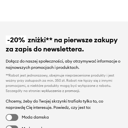
-20%
zniżki** na pierwsze zakupy
za zapis do newslettera.
Dołącz do naszej społeczności, aby otrzymywać informacje o
najnowszych promocjach i produktach.
**Rabat jest jednorazowy, obejmuje nieprzecenione produkty i jest
ważny przy zakupach za min. 350 zł. Rabat nie łączy się z innymi
promocjami, a niektóre produkty mogą być wyłączone z rabatu.
Szczegóły na stronie:
wykluczenia z promocji
.
Chcemy, żeby do Twojej skrzynki trafiało tylko to, co
naprawdę Cię interesuje. Powiedz, czy jest to:
Moda damska