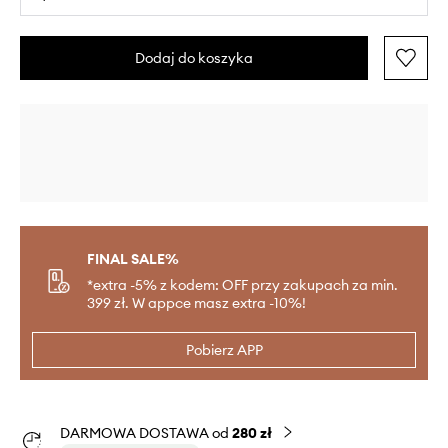
Dodaj do koszyka
FINAL SALE%
*extra -5% z kodem: OFF przy zakupach za min.
399 zł. W appce masz extra -10%!
Pobierz APP
DARMOWA DOSTAWA od
280 zł