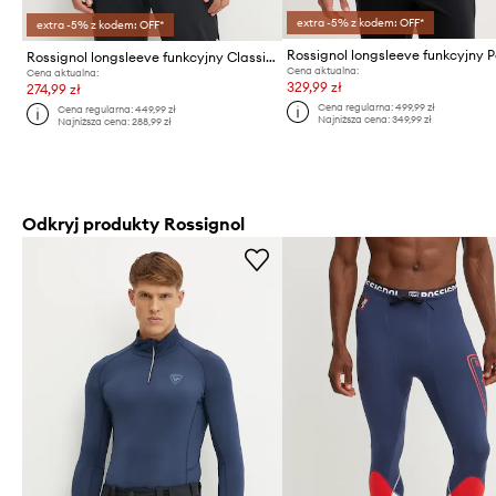
extra -5% z kodem: OFF*
extra -5% z kodem: OFF*
Rossignol longsleeve funkcyjny Classique
Cena aktualna:
Cena aktualna:
329,99 zł
274,99 zł
Cena regularna:
499,99 zł
Cena regularna:
449,99 zł
Najniższa cena:
349,99 zł
Najniższa cena:
288,99 zł
Odkryj produkty Rossignol