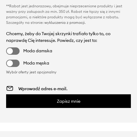
**Rabat jest jednorazowy, obejmuje nieprzecenione produkty i jest
ważny przy zakupach za min. 350 zł. Rabat nie łączy się z innymi
promocjami, a niektóre produkty mogą być wyłączone z rabatu.
Szczegóły na stronie:
wykluczenia z promocji
.
Chcemy, żeby do Twojej skrzynki trafiało tylko to, co
naprawdę Cię interesuje. Powiedz, czy jest to:
Moda damska
Moda męska
Wybór oferty jest opcjonalny
Zapisz mnie