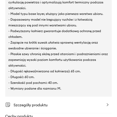
cyrkulację powietrza i optymalizują komfort termiczny podczas
aktywności.
- Model typu base layer, służący jako pierwsza warstwa ubioru.
- Dopasowany model nie krępujący ruchów i z łatwością
mieszczący się pod innymi warstwami ubioru.
- Podwyższony kołnierz gwarantuje dodatkową ochronę przed
chłodem.
- Zapięcie na krótki suwak ułatwia sprawną wentylację oraz
swobodne ubieranie i ściąganie.
- Płaskie szwy chronią skórę przed otarciami i podrażnieniami oraz
zapewniają wysoki poziom komfortu użytkowania podczas
aktywności.
- Długość rękawa(mierzona od kołnierza): 65 cm.
- Długość: 60 cm.
- Szerokość pod pachami: 40 cm.
- Wymiary podane dla rozmiaru: M.
Szczegóły produktu
Cechy produktu