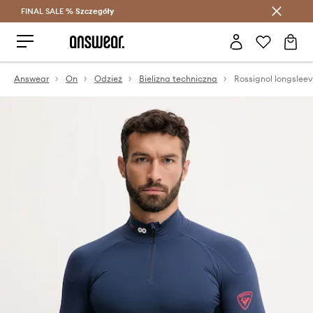
FINAL SALE %
Szczegóły
Oszczędzaj z Answear Club >
Answear
On
Odzież
Bielizna techniczna