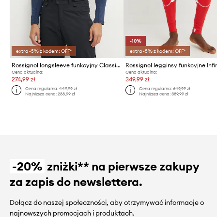
-10%
extra -5% z kodem: OFF*
extra -5% z kodem: OFF*
Rossignol longsleeve funkcyjny Classique
Cena aktualna:
Cena aktualna:
274,99 zł
349,99 zł
Cena regularna:
449,99 zł
Cena regularna:
649,99 zł
Najniższa cena:
288,99 zł
Najniższa cena:
389,99 zł
-20%
zniżki** na pierwsze zakupy
za zapis do newslettera.
Dołącz do naszej społeczności, aby otrzymywać informacje o
najnowszych promocjach i produktach.