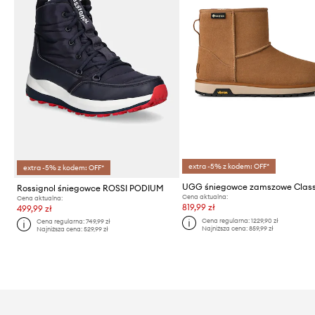
extra -5% z kodem: OFF*
extra -5% z kodem: OFF*
Rossignol śniegowce ROSSI PODIUM
Cena aktualna:
Cena aktualna:
819,99 zł
499,99 zł
Cena regularna:
1229,90 zł
Cena regularna:
749,99 zł
Najniższa cena:
859,99 zł
Najniższa cena:
529,99 zł