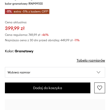
kolor granatowy RNMM100
-11%
extra -5% z kodem: OFF*
Cena aktualna:
399,99 zł
Cena regularna:
749,99 zł
-46%
Najniższa cena z 30 dni przed obniżką:
449,99 zł
 -11%
Kolor:
granatowy
Tabela rozmiarów
Wybierz rozmiar
Dodaj do koszyka