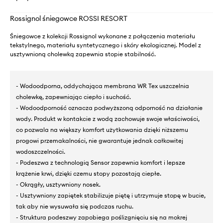
Rossignol śniegowce ROSSI RESORT
Śniegowce z kolekcji Rossignol wykonane z połączenia materiału
tekstylnego, materiału syntetycznego i skóry ekologicznej. Model z
usztywnioną cholewką zapewnia stopie stabilność.
- Wodoodporna, oddychająca membrana WR Tex uszczelnia
cholewkę, zapewniając ciepło i suchość.
- Wodoodporność oznacza podwyższoną odporność na działanie
wody. Produkt w kontakcie z wodą zachowuje swoje właściwości,
co pozwala na większy komfort użytkowania dzięki niższemu
progowi przemakalności, nie gwarantuje jednak całkowitej
wodoszczelności.
- Podeszwa z technologią Sensor zapewnia komfort i lepsze
krążenie krwi, dzięki czemu stopy pozostają ciepłe.
- Okrągły, usztywniony nosek.
- Usztywniony zapiętek stabilizuje piętę i utrzymuje stopę w bucie,
tak aby nie wysuwała się podczas ruchu.
- Struktura podeszwy zapobiega poślizgnięciu się na mokrej