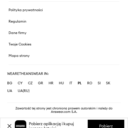
Polityka prywatności
Regulamin
Dane firmy
Twoje Cookies
Mapa strony
WEARETHEANSWEAR IN:
BG
CY
CZ
GR
HR
HU
IT
PL
RO
SI
SK
UA
UA(RU)
Zawartość tej strony jest chroniona prawem autorskim i należy do
Answear.com S.A.
Pobierz aplikację i kupuj
Pobierz