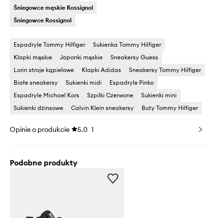
Śniegowce męskie Rossignol
Śniegowce Rossignol
Espadryle Tommy Hilfiger
Sukienka Tommy Hilfiger
Klapki męskie
Japonki męskie
Sneakersy Guess
Lorin stroje kąpielowe
Klapki Adidas
Sneakersy Tommy Hilfiger
Białe sneakersy
Sukienki midi
Espadryle Pinko
Espadryle Michael Kors
Szpilki Czerwone
Sukienki mini
Sukienki dżinsowe
Calvin Klein sneakersy
Buty Tommy Hilfiger
Opinie o produkcie
5.0
1
Podobne produkty