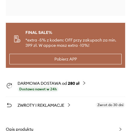
FINAL SALE%
*extra -5% z kodem: OFF przy zakupach za min.
399 zł. W appce masz extra -10%!
Pobierz APP
DARMOWA DOSTAWA od
280 zł
Dostawa nawet w 24h
ZWROTY I REKLAMACJE
Zwrot do 30 dni
Opis produktu