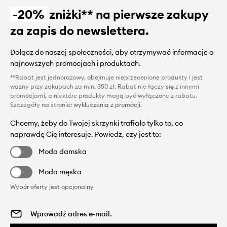
-20%
zniżki** na pierwsze zakupy
za zapis do newslettera.
Dołącz do naszej społeczności, aby otrzymywać informacje o
najnowszych promocjach i produktach.
**Rabat jest jednorazowy, obejmuje nieprzecenione produkty i jest
ważny przy zakupach za min. 350 zł. Rabat nie łączy się z innymi
promocjami, a niektóre produkty mogą być wyłączone z rabatu.
Szczegóły na stronie:
wykluczenia z promocji
.
Chcemy, żeby do Twojej skrzynki trafiało tylko to, co
naprawdę Cię interesuje. Powiedz, czy jest to:
Moda damska
Moda męska
Wybór oferty jest opcjonalny