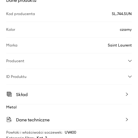
Dane produktu
Kod producenta
SL.744.SUN
Kolor
czarny
Marka
Saint Laurent
Producent
ID Produktu
Skład
Metal
Dane techniczne
Powłoki i właściwości soczewek
:
UV400
Kategoria filtra
:
Kat. 3