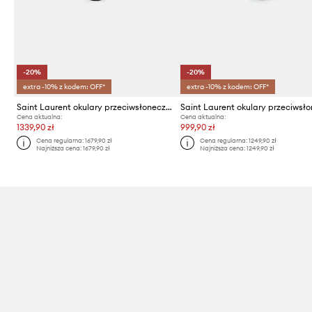
-20%
-20%
extra -10% z kodem: OFF*
extra -10% z kodem: OFF*
Saint Laurent okulary przeciwsłoneczne
Cena aktualna:
Cena aktualna:
1339,90 zł
999,90 zł
Cena regularna:
1679,90 zł
Cena regularna:
1249,90 zł
Najniższa cena:
1679,90 zł
Najniższa cena:
1249,90 zł