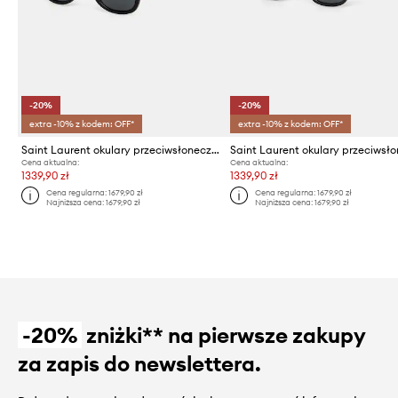
-20%
-20%
extra -10% z kodem: OFF*
extra -10% z kodem: OFF*
Saint Laurent okulary przeciwsłoneczne
Cena aktualna:
Cena aktualna:
1339,90 zł
1339,90 zł
Cena regularna:
1679,90 zł
Cena regularna:
1679,90 zł
Najniższa cena:
1679,90 zł
Najniższa cena:
1679,90 zł
-20%
zniżki** na pierwsze zakupy
za zapis do newslettera.