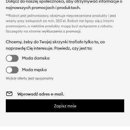
Dołącz do naszej społeczności, aby otrzymywać informacje o
najnowszych promocjach i produktach.
**Rabat jest jednorazowy, obejmuje nieprzecenione produkty i jest
ważny przy zakupach za min. 350 zł. Rabat nie łączy się z innymi
promocjami, a niektóre produkty mogą być wyłączone z rabatu.
Szczegóły na stronie:
wykluczenia z promocji
.
Chcemy, żeby do Twojej skrzynki trafiało tylko to, co
naprawdę Cię interesuje. Powiedz, czy jest to:
Moda damska
Moda męska
Wybór oferty jest opcjonalny
Zapisz mnie