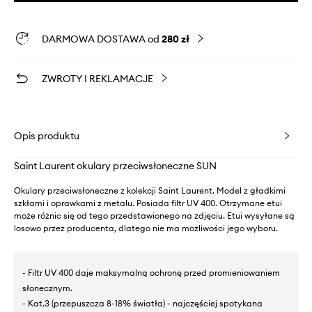
DARMOWA DOSTAWA od
280 zł
ZWROTY I REKLAMACJE
Opis produktu
Saint Laurent okulary przeciwsłoneczne SUN
Okulary przeciwsłoneczne z kolekcji Saint Laurent. Model z gładkimi
szkłami i oprawkami z metalu. Posiada filtr UV 400. Otrzymane etui
może różnic się od tego przedstawionego na zdjęciu. Etui wysyłane są
losowo przez producenta, dlatego nie ma możliwości jego wyboru.
- Filtr UV 400 daje maksymalną ochronę przed promieniowaniem
słonecznym.
- Kat.3 (przepuszcza 8-18% światła) - najczęściej spotykana