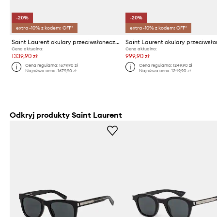
-20%
-20%
extra -10% z kodem: OFF*
extra -10% z kodem: OFF*
Saint Laurent okulary przeciwsłoneczne
Cena aktualna:
Cena aktualna:
1339,90 zł
999,90 zł
Cena regularna:
1679,90 zł
Cena regularna:
1249,90 zł
Najniższa cena:
1679,90 zł
Najniższa cena:
1249,90 zł
Odkryj produkty Saint Laurent