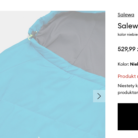
Salewa
Salew
kolor niebi
529,99 
Kolor:
ni
Produkt 
Niestety 
produktami