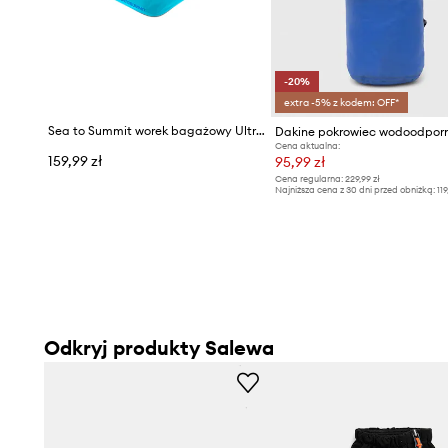
- Zakres temperatur: 5°C / 12°C / 17°C.
- Maksymalna wysokość użytkownika: 185 cm.
- Gramatura produktu: 960 g.
-20%
extra -5% z kodem: OFF*
Sea to Summit worek bagażowy Ultra-Sil Garment Mesh Bag
Dakine pokrowiec wodoodpor
Cena aktualna:
159,99 zł
95,99 zł
Cena regularna:
229,99 zł
Najniższa cena z 30 dni przed obniżką:
119
Odkryj produkty Salewa