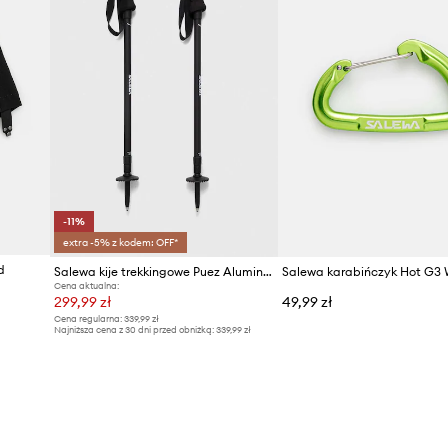
-11%
extra -5% z kodem: OFF*
d
Salewa kije trekkingowe Puez Aluminium
Salewa karabińczyk Hot G3 
Cena aktualna:
299,99 zł
49,99 zł
Cena regularna:
339,99 zł
Najniższa cena z 30 dni przed obniżką:
339,99 zł