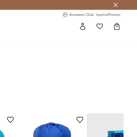
letter >
Regularne nowości >
Answear Club
Journal
Pomoc