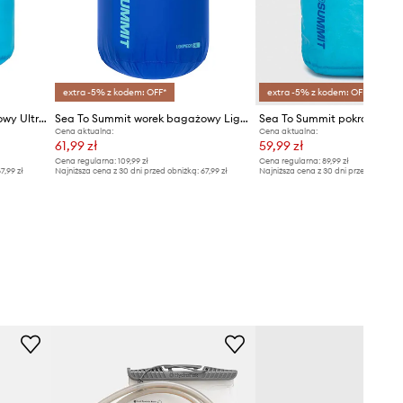
extra -5% z kodem: OFF*
extra -5% z kodem: OFF*
Sea To Summit worek bagażowy Ultra-Sil Stuff Sack 13L
Sea To Summit worek bagażowy Lightweight Stuff Sack
Cena aktualna:
Cena aktualna:
61,99 zł
59,99 zł
Cena regularna:
109,99 zł
Cena regularna:
89,99 zł
7,99 zł
Najniższa cena z 30 dni przed obniżką:
67,99 zł
Najniższa cena z 30 dni przed obniżką