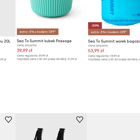
-20%
extra -5% z kodem: OFF*
extra -5% z kodem: OFF*
Sea To Summit kubek Passage
ny 20L
Cena aktualna:
Cena aktualna:
39,99 zł
53,99 zł
Cena regularna:
59,99 zł
Cena regularna:
119,99 zł
Najniższa cena z 30 dni przed obniżką:
41,99 zł
,99 zł
Najniższa cena z 30 dni przed obniżką:
6