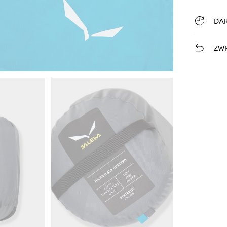
DA
ZWR