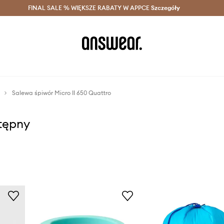
szczędzaj z Answear Club >
FINAL SALE % WIĘKSZE RABATY W APPCE
Dostawa nawet w 24h >
Szczegóły
News
Salewa śpiwór Micro II 650 Quattro
stępny