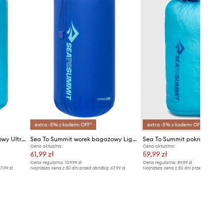
extra -5% z kodem: OFF*
extra -5% z kodem: OFF*
Sea To Summit worek bagażowy Ultra-Sil Stuff Sack 13L
Sea To Summit worek bagażowy Lightweight Stuff Sack
Cena aktualna:
Cena aktualna:
61,99 zł
59,99 zł
Cena regularna:
109,99 zł
Cena regularna:
89,99 zł
7,99 zł
Najniższa cena z 30 dni przed obniżką:
67,99 zł
Najniższa cena z 30 dni przed obniżką