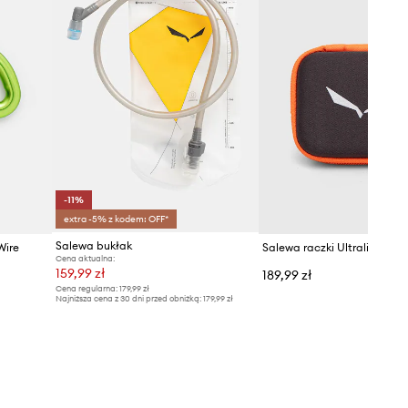
-11%
extra -5% z kodem: OFF*
Salewa bukłak
Wire
Salewa raczki Ultralight Mo
Cena aktualna:
159,99 zł
189,99 zł
Cena regularna:
179,99 zł
Najniższa cena z 30 dni przed obniżką:
179,99 zł