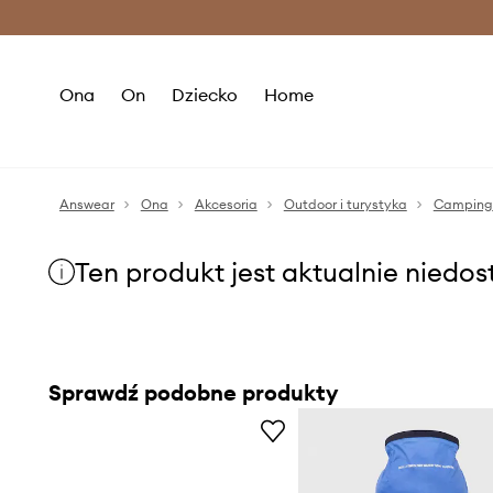
Premium Fashion Benefits >
O
Ona
On
Dziecko
Home
Answear
Ona
Akcesoria
Outdoor i turystyka
Camping
Ten produkt jest aktualnie niedo
Sprawdź podobne produkty