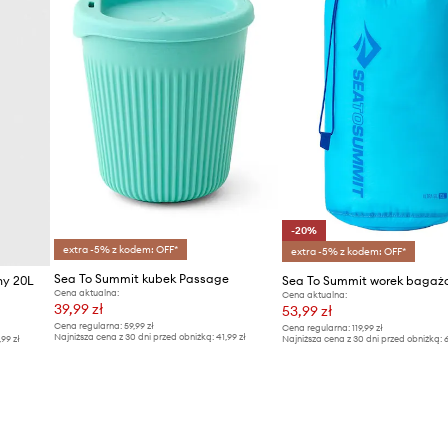
-20%
extra -5% z kodem: OFF*
extra -5% z kodem: OFF*
Sea To Summit kubek Passage
ny 20L
Cena aktualna:
Cena aktualna:
39,99 zł
53,99 zł
Cena regularna:
59,99 zł
Cena regularna:
119,99 zł
Najniższa cena z 30 dni przed obniżką:
41,99 zł
,99 zł
Najniższa cena z 30 dni przed obniżką:
6