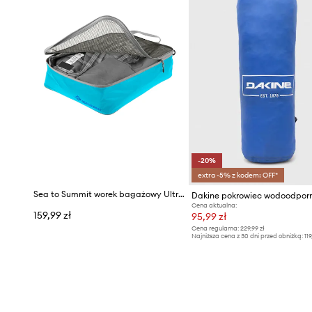
-20%
extra -5% z kodem: OFF*
Sea to Summit worek bagażowy Ultra-Sil Garment Mesh Bag
Dakine pokrowiec wodoodpor
Cena aktualna:
159,99 zł
95,99 zł
Cena regularna:
229,99 zł
Najniższa cena z 30 dni przed obniżką:
119