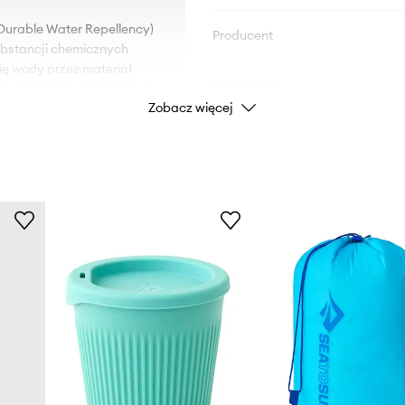
Durable Water Repellency)
Producent
ubstancji chemicznych
ię wody przez materiał
ID Produktu
o niej. Impregnat ten jest
Zobacz więcej
iałanie wody. Produkt w
ala na większy komfort
ie gwarantuje jednak
laduje właściwości
 jest mokre i zapewnia
ełny komfort snu.
jąc wysoki poziom
ie telefonu lub zegarka.
a funkcjonalność.
ć z niego jako koc.
 kompresji.