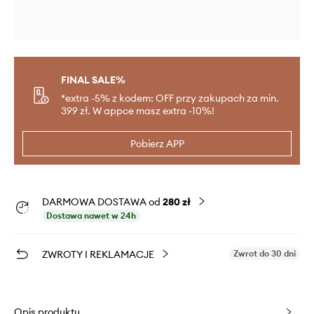
FINAL SALE%
*extra -5% z kodem: OFF przy zakupach za min.
399 zł. W appce masz extra -10%!
Pobierz APP
DARMOWA DOSTAWA od
280 zł
Dostawa nawet w 24h
ZWROTY I REKLAMACJE
Zwrot do 30 dni
Opis produktu