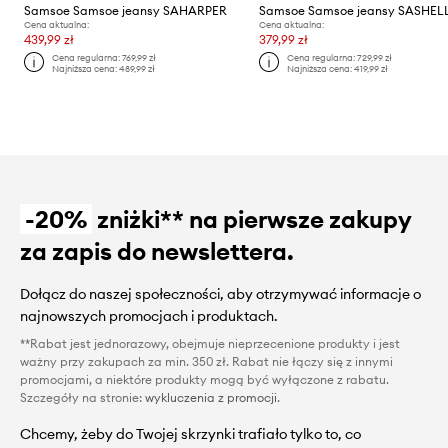
Samsoe Samsoe jeansy SAHARPER
Samsoe Samsoe jeansy SASHEL
Cena aktualna:
Cena aktualna:
439,99 zł
379,99 zł
Cena regularna:
769,99 zł
Cena regularna:
729,99 zł
Najniższa cena:
489,99 zł
Najniższa cena:
419,99 zł
-20%
zniżki** na pierwsze zakupy
za zapis do newslettera.
Dołącz do naszej społeczności, aby otrzymywać informacje o
najnowszych promocjach i produktach.
**Rabat jest jednorazowy, obejmuje nieprzecenione produkty i jest
ważny przy zakupach za min. 350 zł. Rabat nie łączy się z innymi
promocjami, a niektóre produkty mogą być wyłączone z rabatu.
Szczegóły na stronie:
wykluczenia z promocji
.
Chcemy, żeby do Twojej skrzynki trafiało tylko to, co