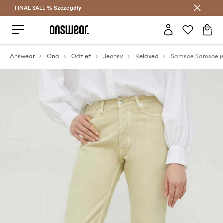
FINAL SALE %
Szczegóły
Oszczędzaj z Answear Club >
Answear
Ona
Odzież
Jeansy
Relaxed