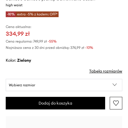
high waist
-10%
extra -5% z kodem: OFF*
Cena aktualna:
334,99 zł
Cena regularna:
749,99 zł
-55%
Najniższa cena z 30 dni przed obniżką:
374,99 zł
 -10%
Kolor:
zielony
Tabela rozmiarów
Wybierz rozmiar
Dodaj do koszyka