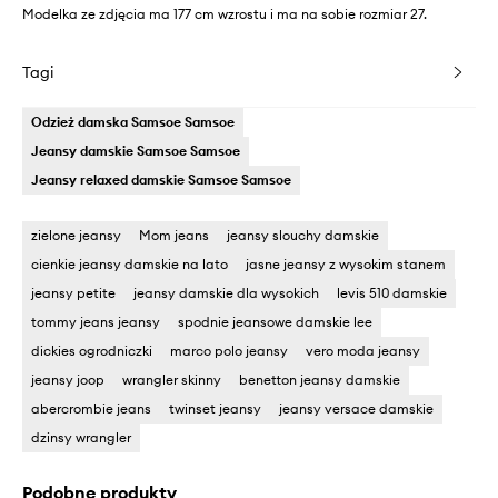
Modelka ze zdjęcia ma 177 cm wzrostu i ma na sobie rozmiar 27.
Tagi
Odzież damska Samsoe Samsoe
Jeansy damskie Samsoe Samsoe
Jeansy relaxed damskie Samsoe Samsoe
zielone jeansy
Mom jeans
jeansy slouchy damskie
cienkie jeansy damskie na lato
jasne jeansy z wysokim stanem
jeansy petite
jeansy damskie dla wysokich
levis 510 damskie
tommy jeans jeansy
spodnie jeansowe damskie lee
dickies ogrodniczki
marco polo jeansy
vero moda jeansy
jeansy joop
wrangler skinny
benetton jeansy damskie
abercrombie jeans
twinset jeansy
jeansy versace damskie
dzinsy wrangler
Podobne produkty