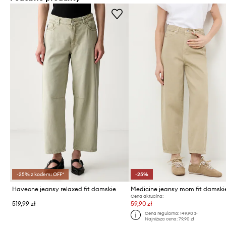
-25% z kodem: OFF*
-25%
Haveone jeansy relaxed fit damskie
Medicine jeansy mom fit damski
Cena aktualna:
519,99 zł
59,90 zł
Cena regularna:
149,90 zł
Najniższa cena:
79,90 zł