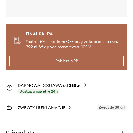
FINAL SALE%
*extra -5% z kodem: OFF przy zakupach za min.
399 zł. W appce masz extra -10%!
Pobierz APP
DARMOWA DOSTAWA od
280 zł
Dostawa nawet w 24h
ZWROTY I REKLAMACJE
Zwrot do 30 dni
Opis produktu