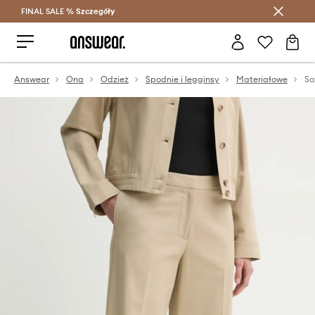
FINAL SALE %
Szczegóły
Oszczędzaj z Answear Club >
Answear
Ona
Odzież
Spodnie i legginsy
Materiałowe