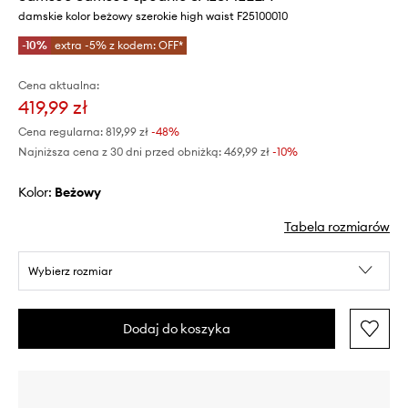
damskie kolor beżowy szerokie high waist F25100010
-10%
extra -5% z kodem: OFF*
Cena aktualna:
419,99 zł
Cena regularna:
819,99 zł
-48%
Najniższa cena z 30 dni przed obniżką:
469,99 zł
 -10%
Kolor:
beżowy
Tabela rozmiarów
Wybierz rozmiar
Dodaj do koszyka