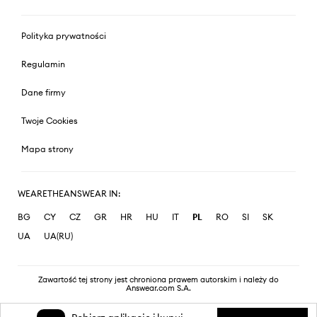
Polityka prywatności
Regulamin
Dane firmy
Twoje Cookies
Mapa strony
WEARETHEANSWEAR IN:
BG
CY
CZ
GR
HR
HU
IT
PL
RO
SI
SK
UA
UA(RU)
Zawartość tej strony jest chroniona prawem autorskim i należy do
Answear.com S.A.