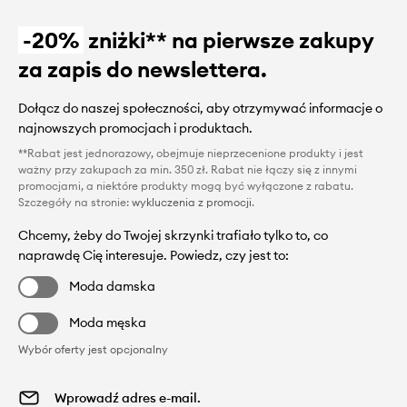
-20%
zniżki** na pierwsze zakupy
za zapis do newslettera.
Dołącz do naszej społeczności, aby otrzymywać informacje o
najnowszych promocjach i produktach.
**Rabat jest jednorazowy, obejmuje nieprzecenione produkty i jest
ważny przy zakupach za min. 350 zł. Rabat nie łączy się z innymi
promocjami, a niektóre produkty mogą być wyłączone z rabatu.
Szczegóły na stronie:
wykluczenia z promocji
.
Chcemy, żeby do Twojej skrzynki trafiało tylko to, co
naprawdę Cię interesuje. Powiedz, czy jest to:
Moda damska
Moda męska
Wybór oferty jest opcjonalny