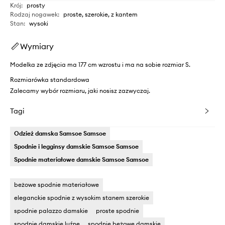
Krój
:
prosty
Rodzaj nogawek
:
proste, szerokie, z kantem
Stan
:
wysoki
Wymiary
Modelka ze zdjęcia ma 177 cm wzrostu i ma na sobie rozmiar S.
Rozmiarówka standardowa
Zalecamy wybór rozmiaru, jaki nosisz zazwyczaj.
Tagi
Odzież damska Samsoe Samsoe
Spodnie i legginsy damskie Samsoe Samsoe
Spodnie materiałowe damskie Samsoe Samsoe
beżowe spodnie materiałowe
eleganckie spodnie z wysokim stanem szerokie
spodnie palazzo damskie
proste spodnie
spodnie damskie luźne
spodnie beżowe damskie