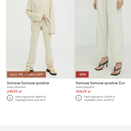
extra -5% z kodem: OFF*
-50%
Samsoe Samsoe spodnie
Samsoe Samsoe spodnie Zuri
Cena aktualna:
Cena aktualna:
249,99 zł
304,99 zł
Cena regularna:
889,99 zł
Cena regularna:
609,99 zł
Najniższa cena:
264,99 zł
Najniższa cena:
609,99 zł