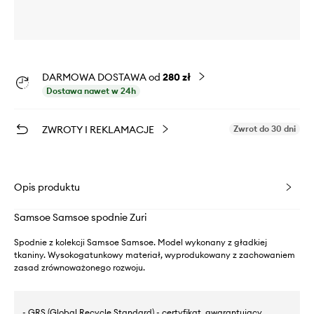
DARMOWA DOSTAWA od
280 zł
Dostawa nawet w 24h
ZWROTY I REKLAMACJE
Zwrot do 30 dni
Opis produktu
Samsoe Samsoe spodnie Zuri
Spodnie z kolekcji Samsoe Samsoe. Model wykonany z gładkiej
tkaniny. Wysokogatunkowy materiał, wyprodukowany z zachowaniem
zasad zrównoważonego rozwoju.
- GRS (Global Recycle Standard) - certyfikat, gwarantujący