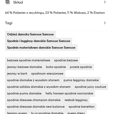
Skład
64 % Poliester z recyklingu, 23 % Poliester, 11 % Wiskoza, 2 % Elastan
Tagi
Odzież damska Samsoe Samsoe
Spodnie i legginsy damskie Samsoe Samsoe
Spodnie materiałowe damskie Samsoe Samsoe
beżowe spodnie materiałowe
spodnie beżowe
jeansy beżowe damskie
boho spodnie
proste spodnie
jeansy w kant
spodnium wieczorowe
spodnie damskie z wysokim stanem
puma legginsy damskie
spodnie adidas damskie z wysokim stanem
spodnie juicy couture
spodnie puma damskie
helly hansen spodnie narciarskie
spodnie dresowe champion damskie
reebok legginsy
spodnie dresowe damskie new balance
spodnie benetton
leginsy guess
liu jo spodnie damskie
guess dresy