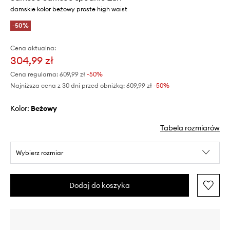
damskie kolor beżowy proste high waist
-50%
Cena aktualna:
304,99 zł
Cena regularna:
609,99 zł
-50%
Najniższa cena z 30 dni przed obniżką:
609,99 zł
 -50%
Kolor:
beżowy
Tabela rozmiarów
Wybierz rozmiar
Dodaj do koszyka