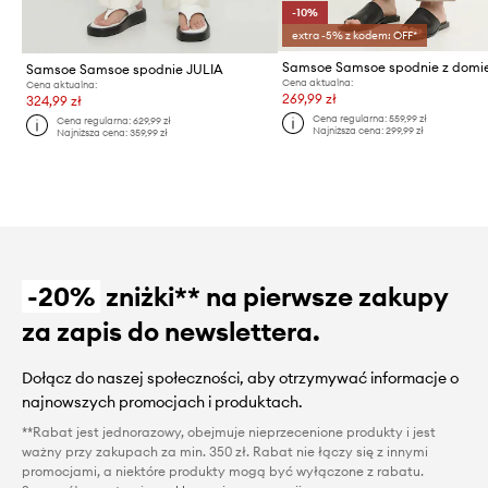
-10%
extra -5% z kodem: OFF*
Samsoe Samsoe spodnie JULIA
Cena aktualna:
Cena aktualna:
269,99 zł
324,99 zł
Cena regularna:
559,99 zł
Cena regularna:
629,99 zł
Najniższa cena:
299,99 zł
Najniższa cena:
359,99 zł
-20%
zniżki** na pierwsze zakupy
za zapis do newslettera.
Dołącz do naszej społeczności, aby otrzymywać informacje o
najnowszych promocjach i produktach.
**Rabat jest jednorazowy, obejmuje nieprzecenione produkty i jest
ważny przy zakupach za min. 350 zł. Rabat nie łączy się z innymi
promocjami, a niektóre produkty mogą być wyłączone z rabatu.