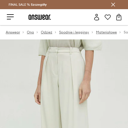
FINAL SALE %
Szczegóły
Oszczędzaj z Answear Club >
Answear
Ona
Odzież
Spodnie i legginsy
Materiałowe
Sa