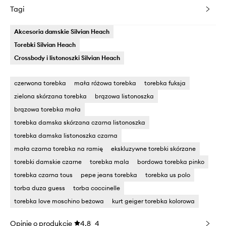
Tagi
Akcesoria damskie Silvian Heach
Torebki Silvian Heach
Crossbody i listonoszki Silvian Heach
czerwona torebka
mała różowa torebka
torebka fuksja
zielona skórzana torebka
brązowa listonoszka
brązowa torebka mała
torebka damska skórzana czarna listonoszka
torebka damska listonoszka czarna
mała czarna torebka na ramię
ekskluzywne torebki skórzane
torebki damskie czarne
torebka mala
bordowa torebka pinko
torebka czarna tous
pepe jeans torebka
torebka us polo
torba duza guess
torba coccinelle
torebka love moschino beżowa
kurt geiger torebka kolorowa
Opinie o produkcie
4.8
4