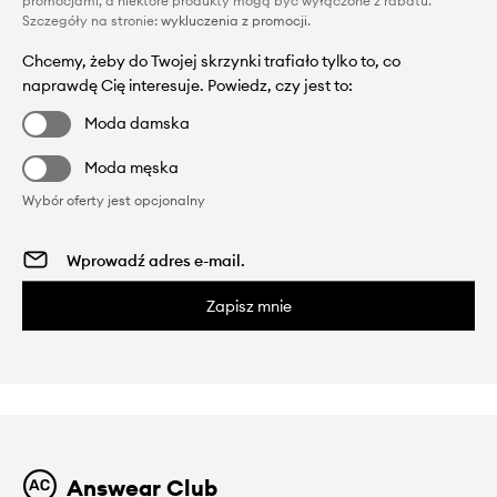
promocjami, a niektóre produkty mogą być wyłączone z rabatu.
Szczegóły na stronie:
wykluczenia z promocji
.
Chcemy, żeby do Twojej skrzynki trafiało tylko to, co
naprawdę Cię interesuje. Powiedz, czy jest to:
Moda damska
Moda męska
Wybór oferty jest opcjonalny
Zapisz mnie
Answear Club