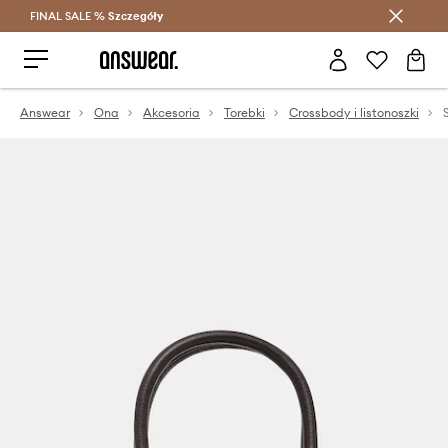
FINAL SALE %
Szczegóły
Oszczędzaj z Answear Club >
Answear
Ona
Akcesoria
Torebki
Crossbody i listonoszki