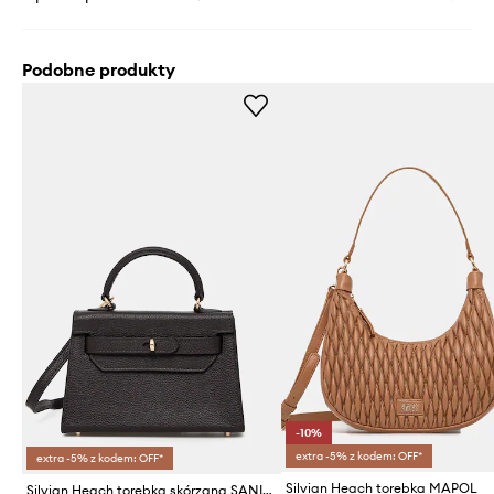
Podobne produkty
-10%
extra -5% z kodem: OFF*
extra -5% z kodem: OFF*
Silvian Heach torebka MAPOL
Silvian Heach torebka skórzana SANITA