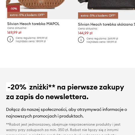
-10%
extra -5% z kodem: OFF*
extra -5% z kodem: OFF*
Silvian Heach torebka MAPOL
Cena aktualna:
Cena aktualna:
169,99 zł
144,99 zł
Cena regularna:
399,99 zł
Cena regularna:
269,99 zł
Najniższa cena:
189,99 zł
Najniższa cena:
159,99 zł
-20%
zniżki** na pierwsze zakupy
za zapis do newslettera.
Dołącz do naszej społeczności, aby otrzymywać informacje o
najnowszych promocjach i produktach.
**Rabat jest jednorazowy, obejmuje nieprzecenione produkty i jest
ważny przy zakupach za min. 350 zł. Rabat nie łączy się z innymi