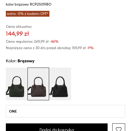
kolor brązowy RCP25019BO
extra -5% z kodem: OFF*
Cena aktualna:
144,99 zł
Cena regularna:
269,99 zł
-46%
Najniższa cena z 30 dni przed obniżką:
159,99 zł
 -9%
Kolor:
brązowy
ONE
Dodaj do koszyka