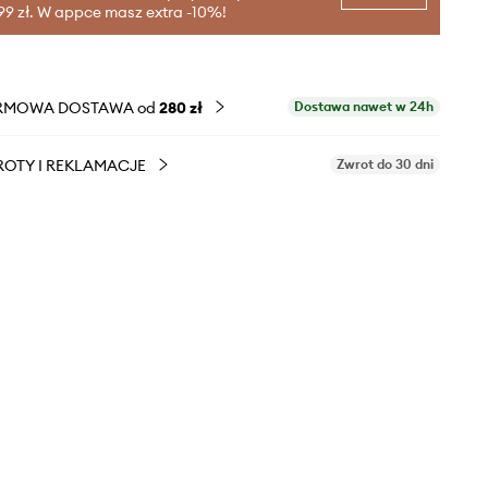
99 zł. W appce masz extra -10%!
RMOWA DOSTAWA od
280 zł
Dostawa nawet w 24h
OTY I REKLAMACJE
Zwrot do 30 dni