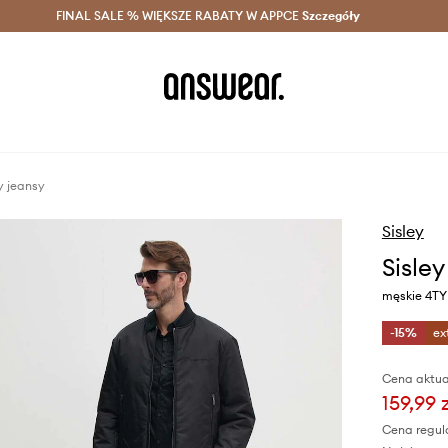
szczędzaj z Answear Club >
FINAL SALE % WIĘKSZE RABATY W APPCE
Dostawa nawet w 24h >
Szczegóły
News
y jeansy
Sisley
Sisley
męskie 4T
-15%
ex
Cena aktua
159,99 
Cena regul