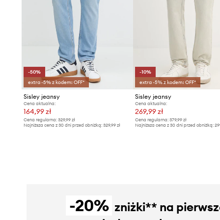
-50%
-10%
extra -5% z kodem: OFF*
extra -5% z kodem: OFF*
Sisley jeansy
Sisley jeansy
Cena aktualna:
Cena aktualna:
164,99 zł
269,99 zł
Cena regularna:
329,99 zł
Cena regularna:
379,99 zł
Najniższa cena z 30 dni przed obniżką:
329,99 zł
Najniższa cena z 30 dni przed obniżką:
29
-20%
zniżki** na pierws