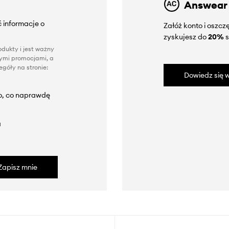
Answear
 informacje o
Załóż konto i oszc
zyskujesz do
20%
s
dukty i jest ważny
nnymi promocjami, a
góły na stronie:
Dowiedz się w
to, co naprawdę
a
Zapisz mnie