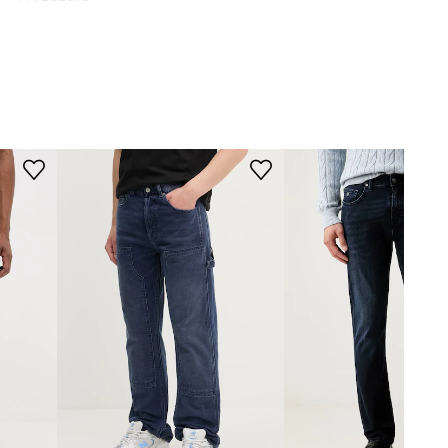
granatowy
Sisley