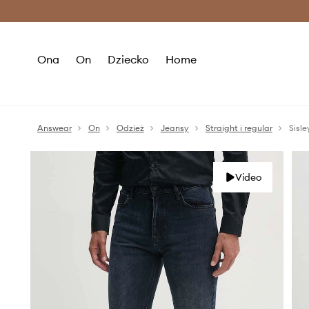
Premium Fashion Benefits >
O
Ona
On
Dziecko
Home
Answear
On
Odzież
Jeansy
Straight i regular
Sisle
Video