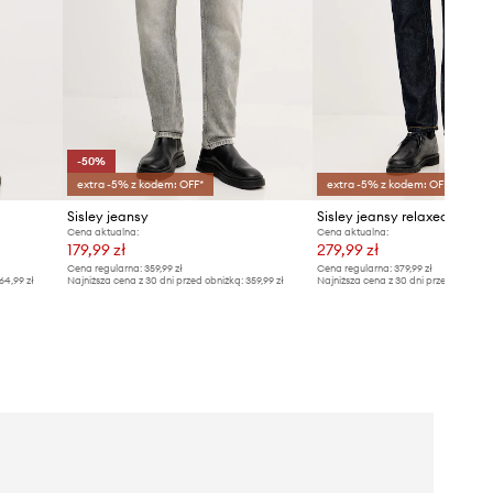
-50%
extra -5% z kodem: OFF*
extra -5% z kodem: OFF*
Sisley jeansy
Sisley jeansy relaxed fit mę
Cena aktualna:
Cena aktualna:
179,99 zł
279,99 zł
Cena regularna:
359,99 zł
Cena regularna:
379,99 zł
64,99 zł
Najniższa cena z 30 dni przed obniżką:
359,99 zł
Najniższa cena z 30 dni przed obniżką