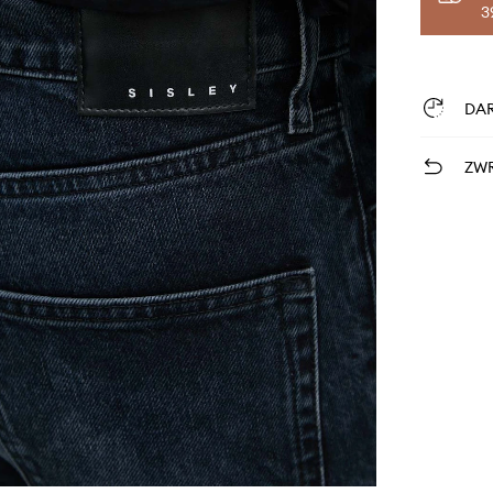
3
DA
ZWR