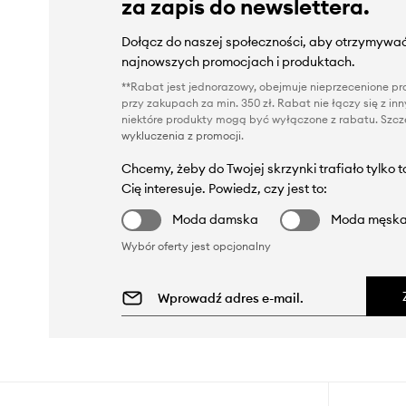
za zapis do newslettera.
Dołącz do naszej społeczności, aby otrzymywać
najnowszych promocjach i produktach.
**Rabat jest jednorazowy, obejmuje nieprzecenione pro
przy zakupach za min. 350 zł. Rabat nie łączy się z i
niektóre produkty mogą być wyłączone z rabatu. Szcze
wykluczenia z promocji
.
Chcemy, żeby do Twojej skrzynki trafiało tylko 
Cię interesuje. Powiedz, czy jest to:
Moda damska
Moda męsk
Wybór oferty jest opcjonalny