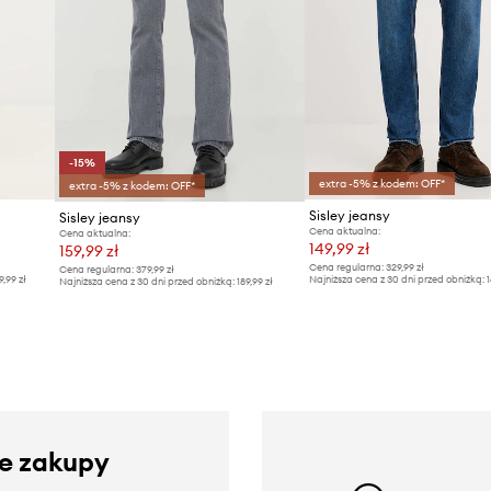
-15%
extra -5% z kodem: OFF*
extra -5% z kodem: OFF*
Sisley jeansy
Sisley jeansy
Cena aktualna:
Cena aktualna:
149,99 zł
159,99 zł
Cena regularna:
329,99 zł
Cena regularna:
379,99 zł
9,99 zł
Najniższa cena z 30 dni przed obniżką:
1
Najniższa cena z 30 dni przed obniżką:
189,99 zł
ze zakupy