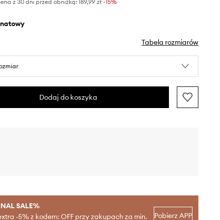
ena z 30 dni przed obniżką:
189,99 zł
 -15%
anatowy
Tabela rozmiarów
rozmiar
Dodaj do koszyka
INAL SALE%
Pobierz APP
extra -5% z kodem: OFF przy zakupach za min.