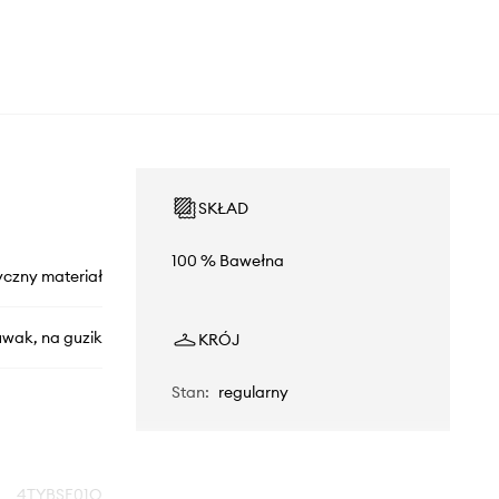
SKŁAD
100 % Bawełna
yczny materiał
uwak, na guzik
KRÓJ
Stan
:
regularny
4TYBSE01O