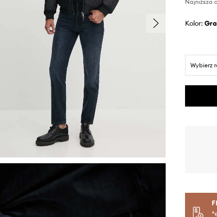
Najniższa c
Kolor:
gr
Wybierz 
F
*