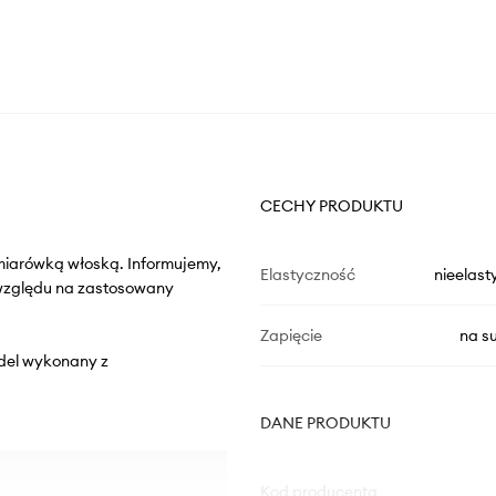
CECHY PRODUKTU
miarówką włoską. Informujemy,
Elastyczność
nieelast
 względu na zastosowany
Zapięcie
na s
Model wykonany z
DANE PRODUKTU
Kod producenta