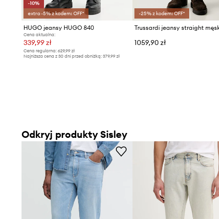
-10%
extra -5% z kodem: OFF*
-25% z kodem: OFF*
HUGO jeansy HUGO 840
Trussardi jeansy straight męs
Cena aktualna:
339,99 zł
1059,90 zł
Cena regularna:
629,99 zł
Najniższa cena z 30 dni przed obniżką:
379,99 zł
Odkryj produkty Sisley