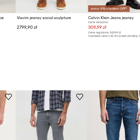
extra -5% z kodem: OFF*
kie
Visvim jeansy social sculpture
Calvin Klein Jeans jeansy
Cena aktualna:
2799,90 zł
309,99 zł
Cena regularna:
529,99 zł
Najniższa cena z 30 dni przed obniżką:
3