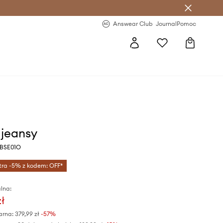
letter >
Regularne nowości >
Answear Club
Journal
Pomoc
 jeansy
YBSE01O
tra -5% z kodem: OFF*
lna:
zł
arna:
379,99 zł
-57%