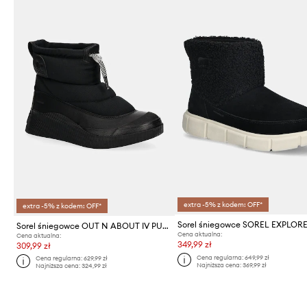
extra -5% z kodem: OFF*
extra -5% z kodem: OFF*
Sorel śniegowce OUT N ABOUT IV PUFFY WP
Cena aktualna:
Cena aktualna:
349,99 zł
309,99 zł
Cena regularna:
649,99 zł
Cena regularna:
629,99 zł
Najniższa cena:
369,99 zł
Najniższa cena:
324,99 zł