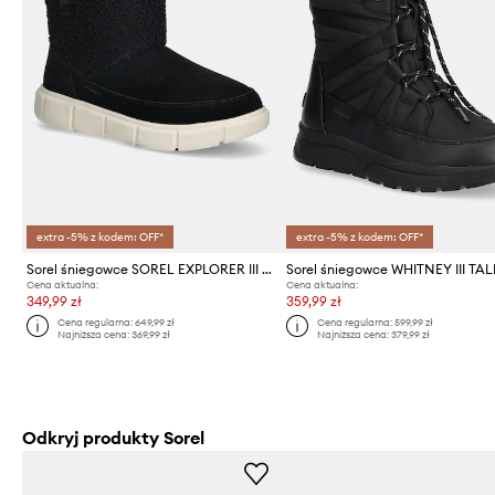
extra -5% z kodem: OFF*
extra -5% z kodem: OFF*
Sorel śniegowce SOREL EXPLORER III SLIP-ON COZY WP
Sorel śniegowce WHITNEY III TA
Cena aktualna:
Cena aktualna:
349,99 zł
359,99 zł
Cena regularna:
649,99 zł
Cena regularna:
599,99 zł
Najniższa cena:
369,99 zł
Najniższa cena:
379,99 zł
Odkryj produkty Sorel