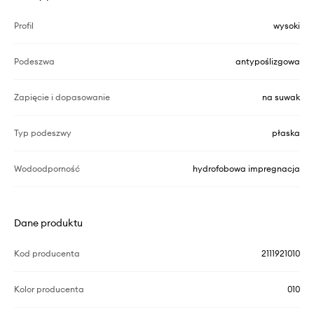
Profil
wysoki
Podeszwa
antypoślizgowa
Zapięcie i dopasowanie
na suwak
Typ podeszwy
płaska
Wodoodporność
hydrofobowa impregnacja
Dane produktu
Kod producenta
2111921010
Kolor producenta
010