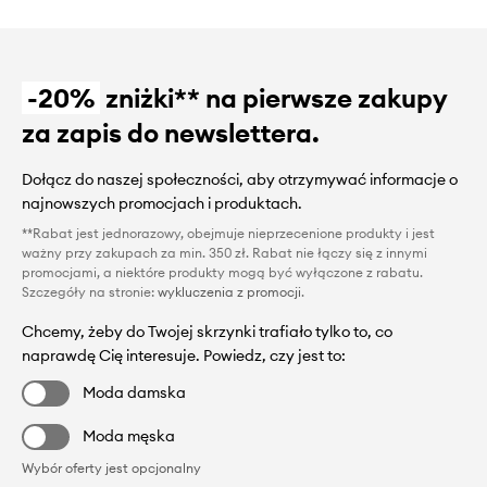
-20%
zniżki** na pierwsze zakupy
za zapis do newslettera.
Dołącz do naszej społeczności, aby otrzymywać informacje o
najnowszych promocjach i produktach.
**Rabat jest jednorazowy, obejmuje nieprzecenione produkty i jest
ważny przy zakupach za min. 350 zł. Rabat nie łączy się z innymi
promocjami, a niektóre produkty mogą być wyłączone z rabatu.
Szczegóły na stronie:
wykluczenia z promocji
.
Chcemy, żeby do Twojej skrzynki trafiało tylko to, co
naprawdę Cię interesuje. Powiedz, czy jest to:
Moda damska
Moda męska
Wybór oferty jest opcjonalny