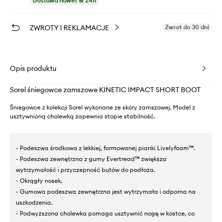
Dostawa nawet w 24h
ZWROTY I REKLAMACJE
Zwrot do 30 dni
Opis produktu
Sorel śniegowce zamszowe KINETIC IMPACT SHORT BOOT
Śniegowce z kolekcji Sorel wykonane ze skóry zamszowej. Model z
usztywnioną cholewką zapewnia stopie stabilność.
- Podeszwa środkowa z lekkiej, formowanej pianki Livelyfoam™.
- Podeszwa zewnętrzna z gumy Evertread™ zwiększa
wytrzymałość i przyczepność butów do podłoża.
- Okrągły nosek.
- Gumowa podeszwa zewnętrzna jest wytrzymała i odporna na
uszkodzenia.
- Podwyższona cholewka pomaga usztywnić nogę w kostce, co