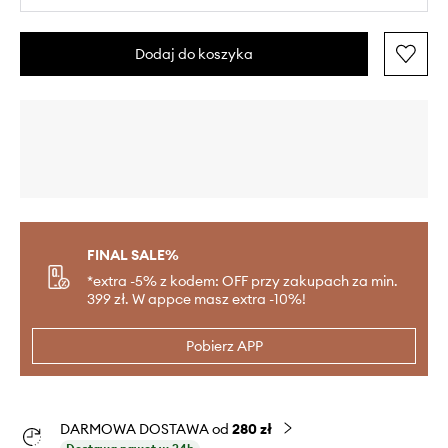
Dodaj do koszyka
FINAL SALE%
*extra -5% z kodem: OFF przy zakupach za min.
399 zł. W appce masz extra -10%!
Pobierz APP
DARMOWA DOSTAWA od
280 zł