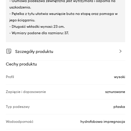
- Gumowa podeszwa zewnętrzna jest wytrzymała i odporna na
uszkodzenia.
- Pętelka z tyłu ułatwia wsunięcie buta na stopę oraz pomaga w
jego ściąganiu.
- Długość wkładki wynosi: 23 cm.
- Wymiary podane dla rozmiaru: 37.
Szczegóły produktu
Cechy produktu
Profil
wysoki
Zapięcie i dopasowanie
sznurowane
Typ podeszwy
płaska
Wodoodporność
hydrofobowa impregnacja