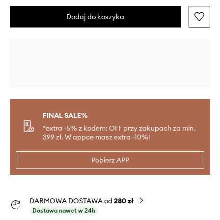
Dodaj do koszyka
FINAL SALE%
*extra -5% z kodem: OFF przy zakupach za min.
399 zł. W appce masz extra -10%!
Pobierz APP
DARMOWA DOSTAWA od
280 zł
Dostawa nawet w 24h