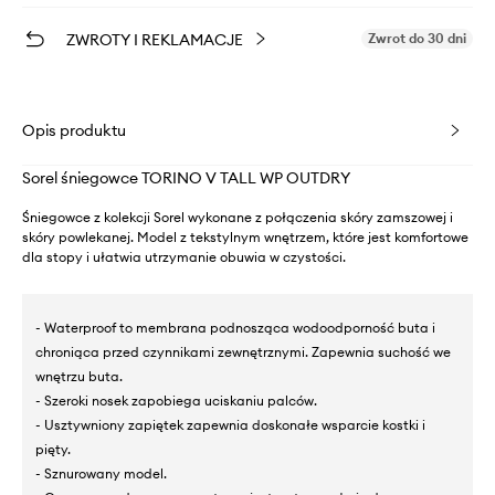
ZWROTY I REKLAMACJE
Zwrot do 30 dni
Opis produktu
Sorel śniegowce TORINO V TALL WP OUTDRY
Śniegowce z kolekcji Sorel wykonane z połączenia skóry zamszowej i
skóry powlekanej. Model z tekstylnym wnętrzem, które jest komfortowe
dla stopy i ułatwia utrzymanie obuwia w czystości.
- Waterproof to membrana podnosząca wodoodporność buta i
chroniąca przed czynnikami zewnętrznymi. Zapewnia suchość we
wnętrzu buta.
- Szeroki nosek zapobiega uciskaniu palców.
- Usztywniony zapiętek zapewnia doskonałe wsparcie kostki i
pięty.
- Sznurowany model.