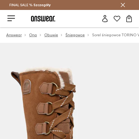
FINAL SALE %
Szczegóły
Oszczędzaj z Answear Club >
Answear
Ona
Obuwie
Śniegowce