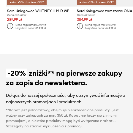
extra -5% z kodem: OFF*
extra -5% z kodem: OFF*
Sorel śniegowce WHITNEY III MID WP
Cena aktualna:
Cena aktualna:
289,99 zł
384,99 zł
Cena regularna:
559,99 zł
Cena regularna:
699,99 zł
Najniższa cena:
309,99 zł
Najniższa cena:
449,99 zł
-20%
zniżki** na pierwsze zakupy
za zapis do newslettera.
Dołącz do naszej społeczności, aby otrzymywać informacje o
najnowszych promocjach i produktach.
**Rabat jest jednorazowy, obejmuje nieprzecenione produkty i jest
ważny przy zakupach za min. 350 zł. Rabat nie łączy się z innymi
promocjami, a niektóre produkty mogą być wyłączone z rabatu.
Szczegóły na stronie:
wykluczenia z promocji
.