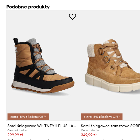
Podobne produkty
extra -5% z kodem: OFF*
extra -5% z kodem: OFF*
Sorel śniegowce WHITNEY II PLUS LACE WP
Cena aktualna:
Cena aktualna:
299,99 zł
349,99 zł