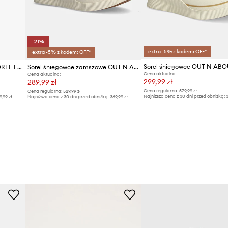
-21%
extra -5% z kodem: OFF*
extra -5% z kodem: OFF*
Sorel śniegowce zamszowe SOREL EXPLORER III JOAN
Sorel śniegowce zamszowe OUT N ABOUT IV CLASSIC W
Cena aktualna:
Cena aktualna:
299,99 zł
289,99 zł
Cena regularna:
579,99 zł
Cena regularna:
529,99 zł
Najniższa cena z 30 dni przed obniżką:
3
9,99 zł
Najniższa cena z 30 dni przed obniżką:
369,99 zł