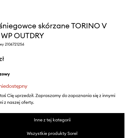
 śniegowce skórzane TORINO V
 WP OUTDRY
owy 2106721256
zł
ązowy
niedostępny
ktoś Cię uprzedził. Zapraszamy do zapoznania się z innymi
 z naszej oferty.
Inne z tej kategorii
Wszystkie produkty Sorel