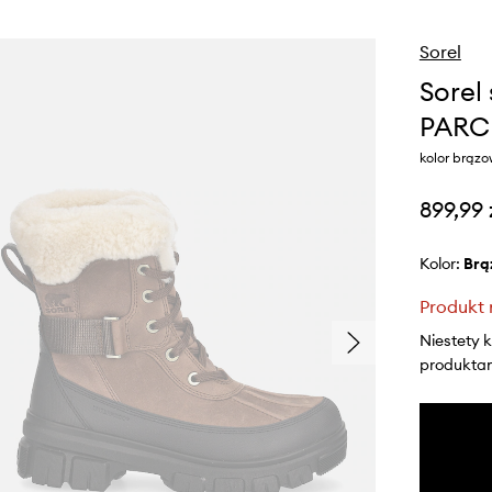
Sorel
Sorel
PARC
kolor brąz
899,99 
Kolor:
br
Produkt 
Niestety 
produktami