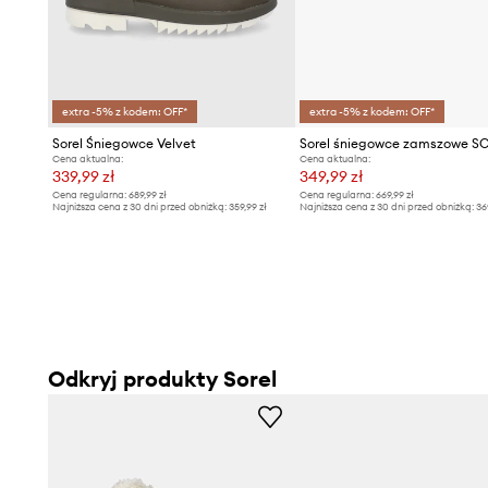
- Długość wkładki wynosi: 23 cm.
- Wymiary podane dla rozmiaru: 37.
extra -5% z kodem: OFF*
extra -5% z kodem: OFF*
Sorel Śniegowce Velvet
Cena aktualna:
Cena aktualna:
339,99 zł
349,99 zł
Cena regularna:
689,99 zł
Cena regularna:
669,99 zł
Najniższa cena z 30 dni przed obniżką:
359,99 zł
Najniższa cena z 30 dni przed obniżką:
36
Odkryj produkty Sorel