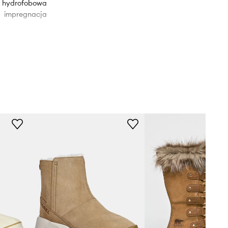
hydrofobowa
impregnacja
2106721256
256
brązowy
Sorel