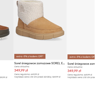
extra -5% z kodem: OFF*
extra -5% z kodem: OFF*
Sorel śniegowce zamszowe SOREL EXPLORER III SLIP-ON COZY WP
Cena aktualna:
Cena aktualna:
349,99 zł
349,99 zł
Cena regularna:
649,99 zł
Cena regularna:
669,99 zł
Najniższa cena z 30 dni przed obniżką:
369,99 zł
59,99 zł
Najniższa cena z 30 dni przed obniżką