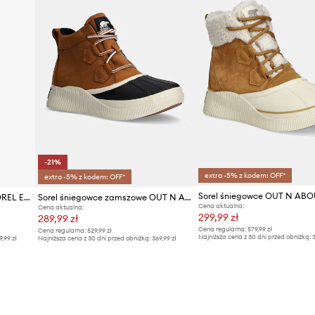
-21%
extra -5% z kodem: OFF*
extra -5% z kodem: OFF*
Sorel śniegowce zamszowe SOREL EXPLORER III JOAN
Sorel śniegowce zamszowe OUT N ABOUT IV CLASSIC W
Cena aktualna:
Cena aktualna:
299,99 zł
289,99 zł
Cena regularna:
579,99 zł
Cena regularna:
529,99 zł
Najniższa cena z 30 dni przed obniżką:
3
9,99 zł
Najniższa cena z 30 dni przed obniżką:
369,99 zł