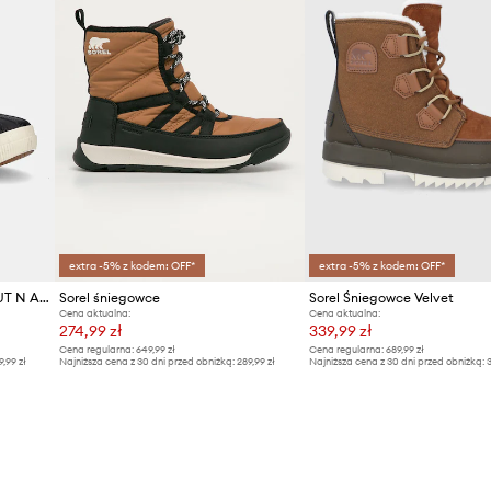
extra -5% z kodem: OFF*
extra -5% z kodem: OFF*
Sorel śniegowce zamszowe OUT N ABOUT IV CLASSIC W
Sorel śniegowce
Sorel Śniegowce Velvet
Cena aktualna:
Cena aktualna:
274,99 zł
339,99 zł
Cena regularna:
649,99 zł
Cena regularna:
689,99 zł
9,99 zł
Najniższa cena z 30 dni przed obniżką:
289,99 zł
Najniższa cena z 30 dni przed obniżką:
3