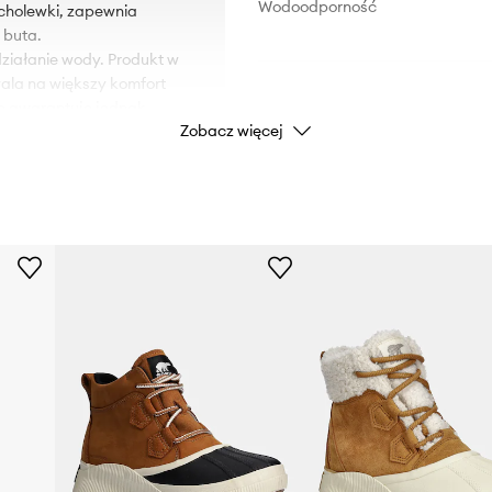
Wodoodporność
cholewki, zapewnia
 buta.
iałanie wody. Produkt w
ala na większy komfort
ie gwarantuje jednak
DANE PRODUKTU
Zobacz więcej
Kod producenta
e stopę w bucie, tak aby
Kolor producenta
e, co chroni przed
erównej nawierzchni.
na na uszkodzenia.
Kolor
utrzymanie obuwia w
Marka
 wkładka.
maga w jego ściąganiu.
ID Produktu
wanie do stopy.