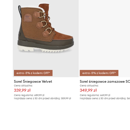
extra -5% z kodem: OFF*
extra -5% z kodem: OFF*
Sorel Śniegowce Velvet
Cena aktualna:
Cena aktualna:
339,99 zł
349,99 zł
Cena regularna:
689,99 zł
Cena regularna:
669,99 zł
Najniższa cena z 30 dni przed obniżką:
359,99 zł
Najniższa cena z 30 dni przed obniżką:
36