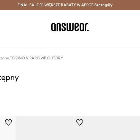
szczędzaj z Answear Club >
FINAL SALE % WIĘKSZE RABATY W APPCE
Dostawa nawet w 24h >
Szczegóły
News
kórzane TORINO V PARC WP OUTDRY
stępny