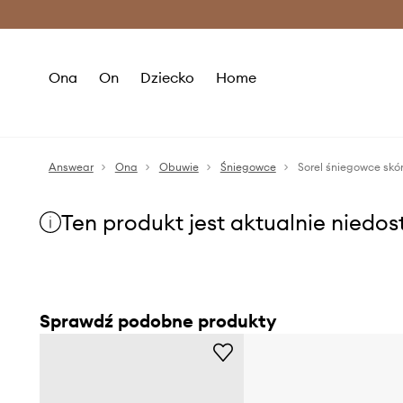
Premium Fashion Benefits >
O
Ona
On
Dziecko
Home
Answear
Ona
Obuwie
Śniegowce
Sorel śniegowce s
Ten produkt jest aktualnie niedo
Sprawdź podobne produkty