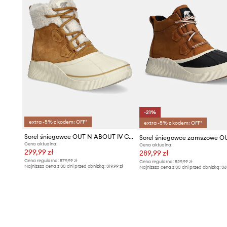
-21%
extra -5% z kodem: OFF*
extra -5% z kodem: OFF*
Sorel śniegowce OUT N ABOUT IV CHILLZ WP
Cena aktualna:
Cena aktualna:
299,99 zł
289,99 zł
Cena regularna:
579,99 zł
Cena regularna:
529,99 zł
Najniższa cena z 30 dni przed obniżką:
319,99 zł
Najniższa cena z 30 dni przed obniżką:
36