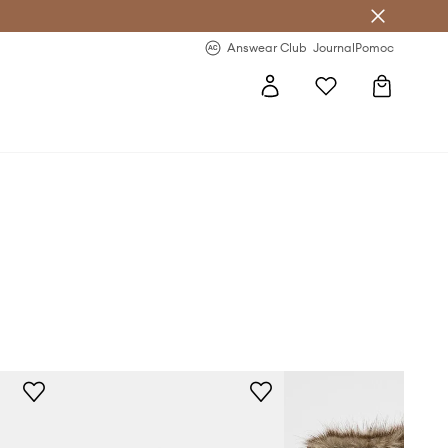
letter >
Regularne nowości >
Answear Club
Journal
Pomoc