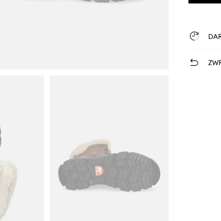
DA
ZWR