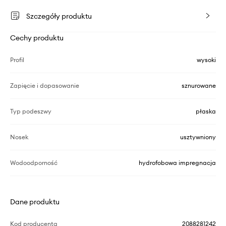
Szczegóły produktu
Cechy produktu
Profil
wysoki
Zapięcie i dopasowanie
sznurowane
Typ podeszwy
płaska
Nosek
usztywniony
Wodoodporność
hydrofobowa impregnacja
Dane produktu
Kod producenta
2088281242