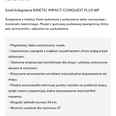
Sorel śniegowce KINETIC IMPACT CONQUEST PLUS WP
Śniegowce z kolekcji Sorel wykonane z połączenia skóry zamszowej i
materiału tekstylnego. Model z gumową podeszwą zewnętrzną, która
jest wytrzymała i odporna na uszkodzenia.
- Migdałowy, lekko usztywniony nosek.
- Usztywniony zapiętek z miękkim wypełnieniem chroni piętę przed
obtarciem.
- Tekstylne wnętrze jest komfortowe dla stopy i ułatwia utrzymanie
obuwia w czystości.
- Klasyczne sznurowanie umożliwia indywidualne dopasowanie do
stopy.
- Płaskie sznurowadła eliminują punkty nacisku na podbicie stopy,
dzięki czemu zapewniają dobre dopasowanie oraz komfort
noszenia.
- Długość wkładki wynosi: 24 cm.
- Wymiary podane dla rozmiaru: 37.