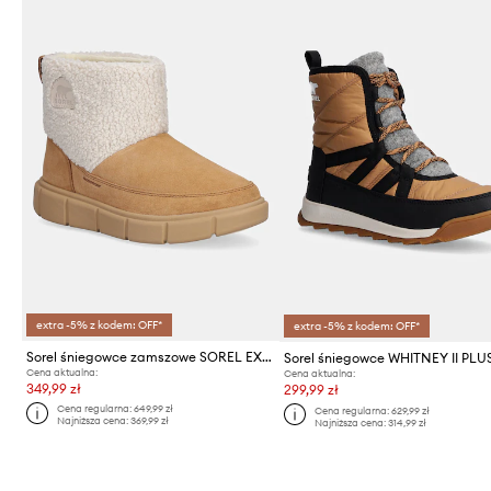
extra -5% z kodem: OFF*
extra -5% z kodem: OFF*
Sorel śniegowce zamszowe SOREL EXPLORER III SLIP-ON COZY WP
Cena aktualna:
Cena aktualna:
349,99 zł
299,99 zł
Cena regularna:
649,99 zł
Cena regularna:
629,99 zł
Najniższa cena:
369,99 zł
Najniższa cena:
314,99 zł