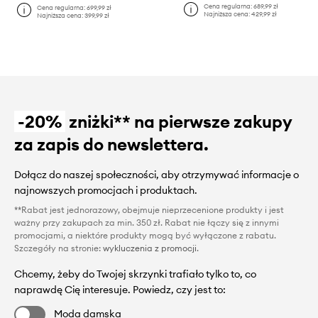
Cena regularna:
689,99 zł
Cena regularna:
699,99 zł
Najniższa cena:
429,99 zł
Najniższa cena:
399,99 zł
-20%
zniżki** na pierwsze zakupy
za zapis do newslettera.
Dołącz do naszej społeczności, aby otrzymywać informacje o
najnowszych promocjach i produktach.
**Rabat jest jednorazowy, obejmuje nieprzecenione produkty i jest
ważny przy zakupach za min. 350 zł. Rabat nie łączy się z innymi
promocjami, a niektóre produkty mogą być wyłączone z rabatu.
Szczegóły na stronie:
wykluczenia z promocji
.
Chcemy, żeby do Twojej skrzynki trafiało tylko to, co
naprawdę Cię interesuje. Powiedz, czy jest to:
Moda damska