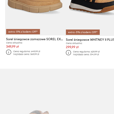
extra -5% z kodem: OFF*
extra -5% z kodem: OFF*
Sorel śniegowce zamszowe SOREL EXPLORER III SLIP-ON COZY WP
Cena aktualna:
Cena aktualna:
349,99 zł
299,99 zł
Cena regularna:
649,99 zł
Cena regularna:
629,99 zł
Najniższa cena:
369,99 zł
Najniższa cena:
314,99 zł