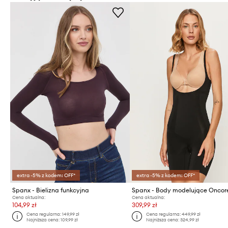
extra -5% z kodem: OFF*
extra -5% z kodem: OFF*
Spanx - Bielizna funkcyjna
Cena aktualna:
Cena aktualna:
104,99 zł
309,99 zł
Cena regularna:
149,99 zł
Cena regularna:
449,99 zł
Najniższa cena:
109,99 zł
Najniższa cena:
324,99 zł