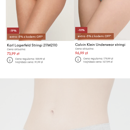
-10%
-19%
extra -5% z kodem: OFF*
extra -5% z kodem: OFF*
Calvin Klein Underwear stringi
Karl Lagerfeld Stringi 211W2110
Cena aktualna:
Cena aktualna:
96,99 zł
73,99 zł
Cena regularna:
179,99 zł
Cena regularna:
159,99 zł
Najniższa cena:
107,99 zł
Najniższa cena:
91,99 zł