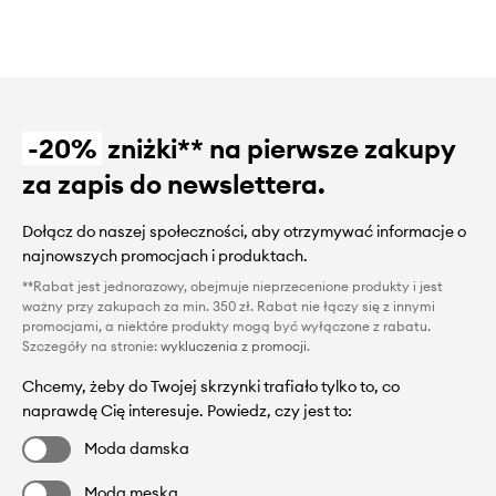
-20%
zniżki** na pierwsze zakupy
za zapis do newslettera.
Dołącz do naszej społeczności, aby otrzymywać informacje o
najnowszych promocjach i produktach.
**Rabat jest jednorazowy, obejmuje nieprzecenione produkty i jest
ważny przy zakupach za min. 350 zł. Rabat nie łączy się z innymi
promocjami, a niektóre produkty mogą być wyłączone z rabatu.
Szczegóły na stronie:
wykluczenia z promocji
.
Chcemy, żeby do Twojej skrzynki trafiało tylko to, co
naprawdę Cię interesuje. Powiedz, czy jest to:
Moda damska
Moda męska