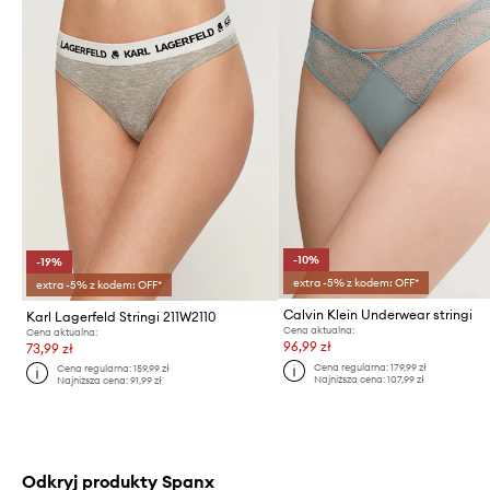
-10%
-19%
extra -5% z kodem: OFF*
extra -5% z kodem: OFF*
Calvin Klein Underwear stringi
Karl Lagerfeld Stringi 211W2110
Cena aktualna:
Cena aktualna:
96,99 zł
73,99 zł
Cena regularna:
179,99 zł
Cena regularna:
159,99 zł
Najniższa cena:
107,99 zł
Najniższa cena:
91,99 zł
Odkryj produkty Spanx