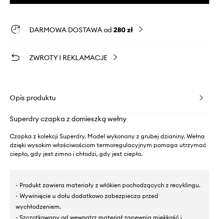
DARMOWA DOSTAWA od
280 zł
ZWROTY I REKLAMACJE
Opis produktu
Superdry czapka z domieszką wełny
Czapka z kolekcji Superdry. Model wykonany z grubej dzianiny. Wełna
dzięki wysokim właściwościom termoregulacyjnym pomaga utrzymać
ciepło, gdy jest zimno i chłodzi, gdy jest ciepło.
- Produkt zawiera materiały z włókien pochodzących z recyklingu.
- Wywinięcie u dołu dodatkowo zabezpiecza przed
wychłodzeniem.
- Szczotkowany od wewnątrz materiał zapewnia miękkość i