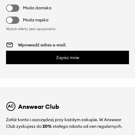
Moda damska
Moda męska
Wybór oferty jest opcjonalny
Zapisz mnie
Answear Club
Załóż konto i oszczędzaj przy każdym zakupie. W Answear
Club zyskujesz do
20%
stałego rabatu od cen regularnych.