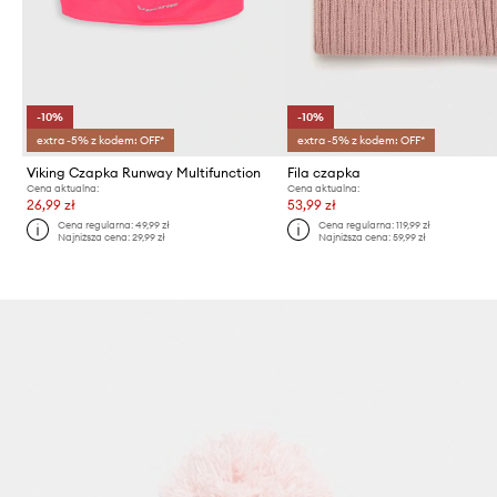
-10%
-10%
extra -5% z kodem: OFF*
extra -5% z kodem: OFF*
Viking Czapka Runway Multifunction
Fila czapka
Cena aktualna:
Cena aktualna:
26,99 zł
53,99 zł
Cena regularna:
49,99 zł
Cena regularna:
119,99 zł
Najniższa cena:
29,99 zł
Najniższa cena:
59,99 zł