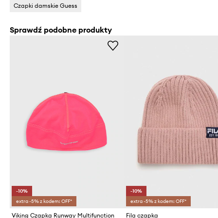
Czapki damskie Guess
Sprawdź podobne produkty
-10%
-10%
extra -5% z kodem: OFF*
extra -5% z kodem: OFF*
Viking Czapka Runway Multifunction
Fila czapka