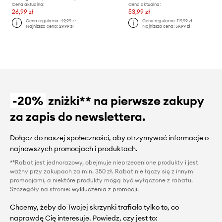
Cena aktualna:
Cena aktualna:
26,99 zł
53,99 zł
Cena regularna:
49,99 zł
Cena regularna:
119,99 zł
Najniższa cena:
29,99 zł
Najniższa cena:
59,99 zł
-20%
zniżki** na pierwsze zakupy
za zapis do newslettera.
Dołącz do naszej społeczności, aby otrzymywać informacje o
najnowszych promocjach i produktach.
**Rabat jest jednorazowy, obejmuje nieprzecenione produkty i jest
ważny przy zakupach za min. 350 zł. Rabat nie łączy się z innymi
promocjami, a niektóre produkty mogą być wyłączone z rabatu.
Szczegóły na stronie:
wykluczenia z promocji
.
Chcemy, żeby do Twojej skrzynki trafiało tylko to, co
naprawdę Cię interesuje. Powiedz, czy jest to: