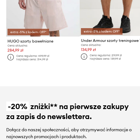
extra -5% z kodem: OFF*
extra -5% z kodem: OFF*
HUGO szorty bawełniane
Cena aktualna:
Cena aktualna:
134,99 zł
284,99 zł
Cena regularna:
219,99 zł
Cena regularna:
499,99 zł
Najniższa cena:
139,99 zł
Najniższa cena:
314,99 zł
-20%
zniżki** na pierwsze zakupy
za zapis do newslettera.
Dołącz do naszej społeczności, aby otrzymywać informacje o
najnowszych promocjach i produktach.