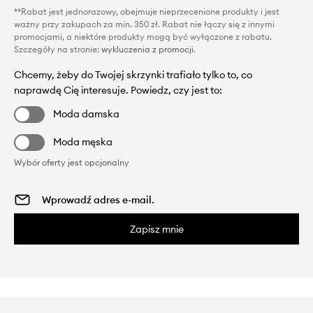
**Rabat jest jednorazowy, obejmuje nieprzecenione produkty i jest
ważny przy zakupach za min. 350 zł. Rabat nie łączy się z innymi
promocjami, a niektóre produkty mogą być wyłączone z rabatu.
Szczegóły na stronie:
wykluczenia z promocji
.
Chcemy, żeby do Twojej skrzynki trafiało tylko to, co
naprawdę Cię interesuje. Powiedz, czy jest to:
Moda damska
Moda męska
Wybór oferty jest opcjonalny
Zapisz mnie