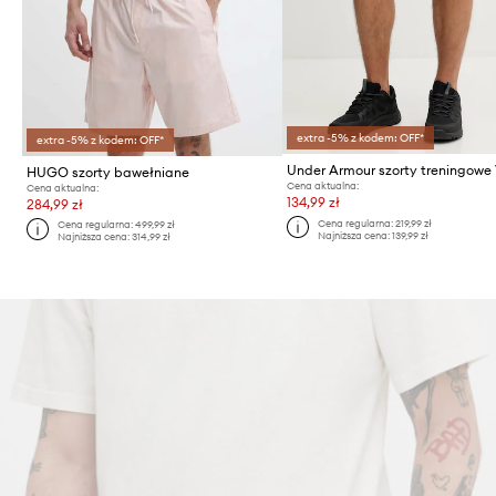
extra -5% z kodem: OFF*
extra -5% z kodem: OFF*
HUGO szorty bawełniane
Cena aktualna:
Cena aktualna:
134,99 zł
284,99 zł
Cena regularna:
219,99 zł
Cena regularna:
499,99 zł
Najniższa cena:
139,99 zł
Najniższa cena:
314,99 zł