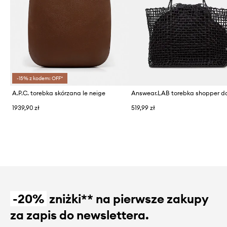
-15% z kodem: OFF*
A.P.C. torebka skórzana le neige
1939,90 zł
519,99 zł
-20%
zniżki** na pierwsze zakupy
za zapis do newslettera.