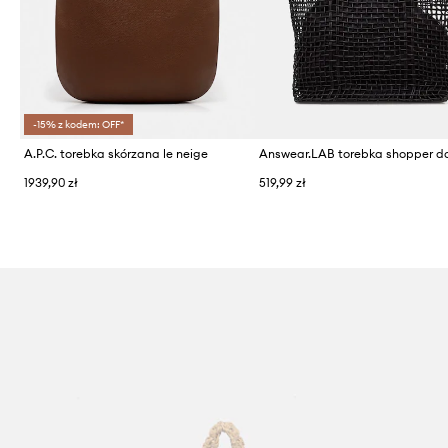
-15% z kodem: OFF*
A.P.C. torebka skórzana le neige
1939,90 zł
519,99 zł