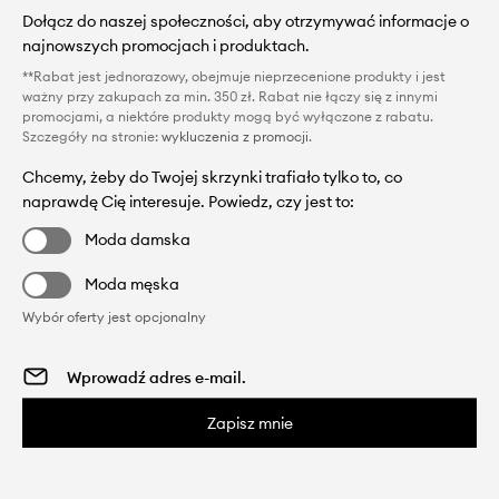
Dołącz do naszej społeczności, aby otrzymywać informacje o
najnowszych promocjach i produktach.
**Rabat jest jednorazowy, obejmuje nieprzecenione produkty i jest
ważny przy zakupach za min. 350 zł. Rabat nie łączy się z innymi
promocjami, a niektóre produkty mogą być wyłączone z rabatu.
Szczegóły na stronie:
wykluczenia z promocji
.
Chcemy, żeby do Twojej skrzynki trafiało tylko to, co
naprawdę Cię interesuje. Powiedz, czy jest to:
Moda damska
Moda męska
Wybór oferty jest opcjonalny
Zapisz mnie