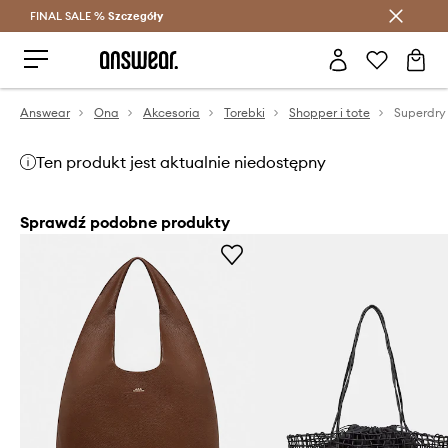
FINAL SALE %
Szczegóły
Oszczędzaj z Answear Club >
Answear
Ona
Akcesoria
Torebki
Shopper i tote
Superdry
Ten produkt jest aktualnie niedostępny
Sprawdź podobne produkty