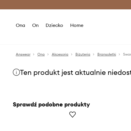
Premium Fashion Benefits >
O
Ona
On
Dziecko
Home
Answear
Ona
Akcesoria
Biżuteria
Bransoletki
Swar
Ten produkt jest aktualnie niedo
Sprawdź podobne produkty