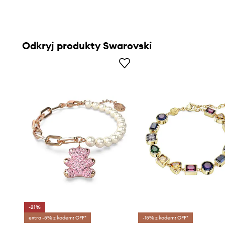
Odkryj produkty Swarovski
-21%
extra -5% z kodem: OFF*
-15% z kodem: OFF*