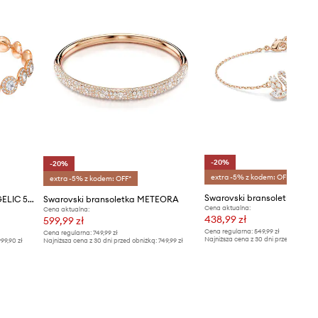
-20%
-20%
extra -5% z kodem: OFF*
extra -5% z kodem: OFF*
Swarovski bransoletka AW
Swarovski - Bransoletka ANGELIC 5240513
Swarovski bransoletka METEORA
Cena aktualna:
Cena aktualna:
438,99 zł
599,99 zł
Cena regularna:
549,99 zł
Cena regularna:
749,99 zł
Najniższa cena z 30 dni przed obniżką
99,90 zł
Najniższa cena z 30 dni przed obniżką:
749,99 zł