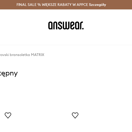
szczędzaj z Answear Club >
FINAL SALE % WIĘKSZE RABATY W APPCE
Dostawa nawet w 24h >
Szczegóły
News
ovski bransoletka MATRIX
stępny