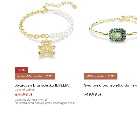
-20%
extra -5% z kodem: OFF*
-15% z kodem: OFF*
Swarovski bransoletka IDYLLIA
Cena aktualna:
678,99 zł
749,99 zł
Cena regularna:
849,99 zł
Najniższa cena z 30 dni przed obniżką:
849,99 zł