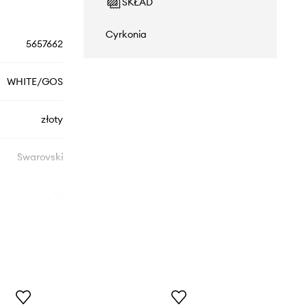
SKŁAD
Cyrkonia
5657662
WHITE/GOS
złoty
Swarovski