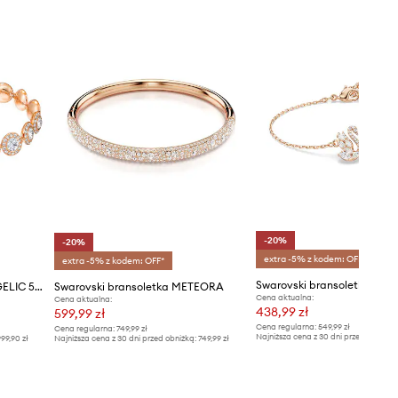
-20%
-20%
extra -5% z kodem: OFF*
extra -5% z kodem: OFF*
Swarovski bransoletka AW
Swarovski - Bransoletka ANGELIC 5240513
Swarovski bransoletka METEORA
Cena aktualna:
Cena aktualna:
438,99 zł
599,99 zł
Cena regularna:
549,99 zł
Cena regularna:
749,99 zł
Najniższa cena z 30 dni przed obniżką
99,90 zł
Najniższa cena z 30 dni przed obniżką:
749,99 zł