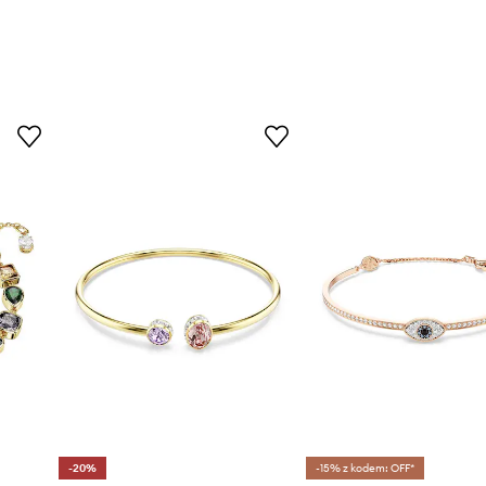
-20%
-15% z kodem: OFF*