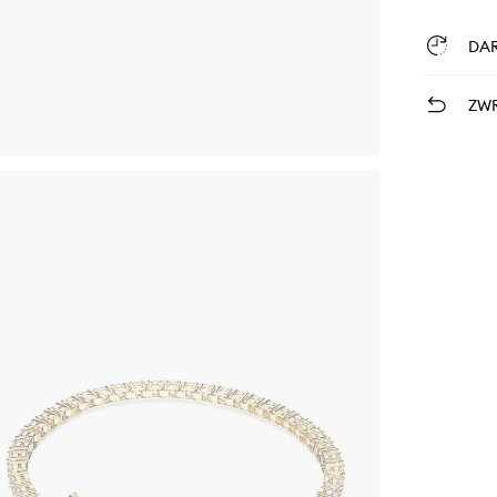
DA
ZWR