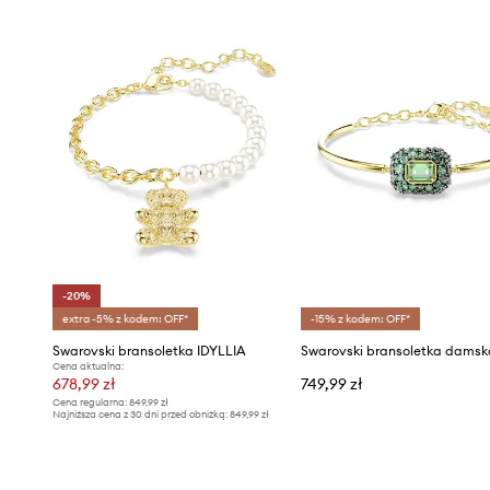
-20%
extra -5% z kodem: OFF*
-15% z kodem: OFF*
Swarovski bransoletka IDYLLIA
Cena aktualna:
678,99 zł
749,99 zł
Cena regularna:
849,99 zł
Najniższa cena z 30 dni przed obniżką:
849,99 zł