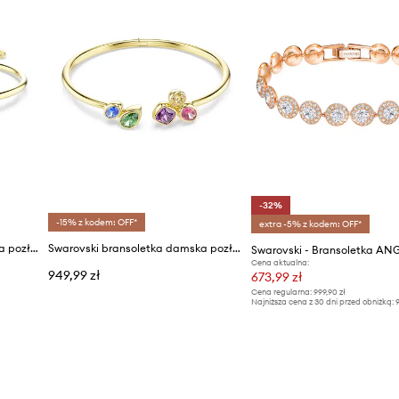
-32%
-15% z kodem: OFF*
extra -5% z kodem: OFF*
Swarovski bransoletka damska pozłacana z cyrkonią SUBLIMA
Swarovski bransoletka damska pozłacana z cyrkonią IMBER
Cena aktualna:
949,99 zł
673,99 zł
Cena regularna:
999,90 zł
Najniższa cena z 30 dni przed obniżką:
9