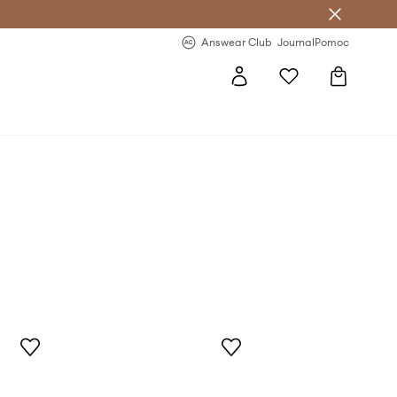
letter >
Regularne nowości >
Answear Club
Journal
Pomoc