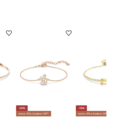
-20%
-10%
extra -5% z kodem: OFF*
extra -5% z kodem: OFF*