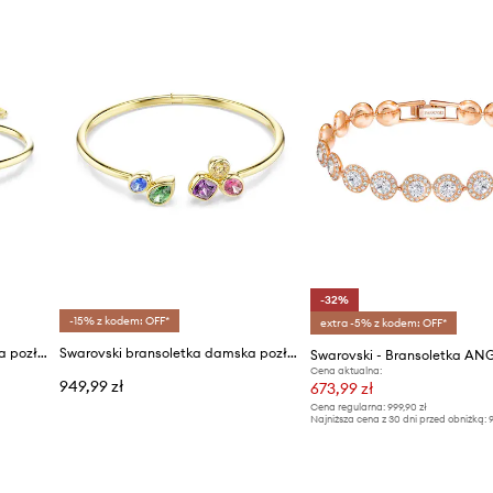
-32%
-15% z kodem: OFF*
extra -5% z kodem: OFF*
Swarovski bransoletka damska pozłacana z cyrkonią SUBLIMA
Swarovski bransoletka damska pozłacana z cyrkonią IMBER
Cena aktualna:
949,99 zł
673,99 zł
Cena regularna:
999,90 zł
Najniższa cena z 30 dni przed obniżką:
9