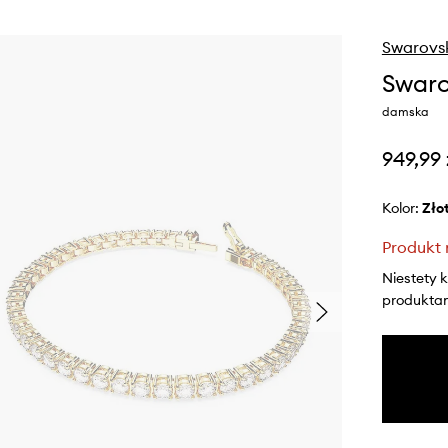
Swarovs
Swaro
damska
949,99 
Kolor:
zło
Produkt 
Niestety 
produktami