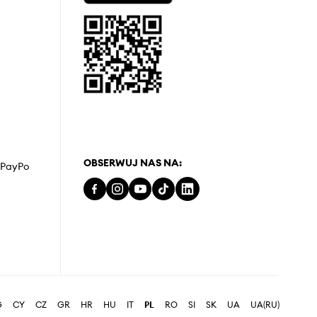
OBSERWUJ NAS NA:
z PayPo
G
CY
CZ
GR
HR
HU
IT
PL
RO
SI
SK
UA
UA(RU)