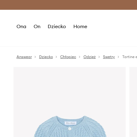
Premium Fashion Benefits >
O
Ona
On
Dziecko
Home
Answear
Dziecko
Chłopiec
Odzież
Swetry
Tartine