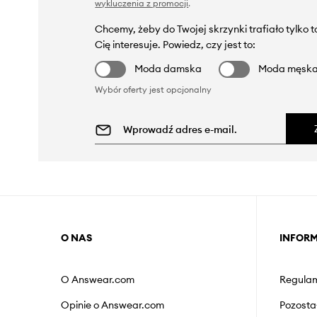
wykluczenia z promocji
.
Chcemy, żeby do Twojej skrzynki trafiało tylko 
Cię interesuje. Powiedz, czy jest to:
Moda damska
Moda męsk
Wybór oferty jest opcjonalny
O NAS
INFOR
O Answear.com
Regulam
Opinie o Answear.com
Pozosta