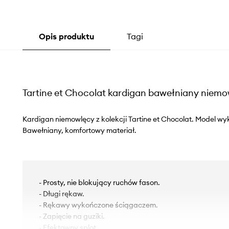
Opis produktu
Tagi
Tartine et Chocolat kardigan bawełniany niem
Kardigan niemowlęcy z kolekcji Tartine et Chocolat. Model wy
Bawełniany, komfortowy materiał.
- Prosty, nie blokujący ruchów fason.
- Długi rękaw.
- Rękawy wykończone ściągaczem.
- Zapięcie na guziki.
- Efektowny splot.