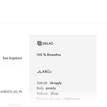
SKŁAD
100 % Bawełna
bez kaptura
KRÓJ
Dekolt
:
okrągły
Krój
:
prosty
A18000.60.74
Rękaw
:
długi
Rodzaj rękawa
:
raglanowy
niebieski