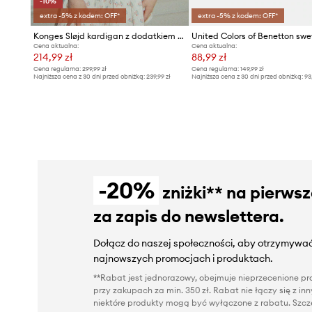
-10%
extra -5% z kodem: OFF*
extra -5% z kodem: OFF*
Konges Sløjd kardigan z dodatkiem wełny dziecięcy BELOU KNIT CARDIGAN
Cena aktualna:
Cena aktualna:
214,99 zł
88,99 zł
Cena regularna:
299,99 zł
Cena regularna:
149,99 zł
Najniższa cena z 30 dni przed obniżką:
239,99 zł
Najniższa cena z 30 dni przed obniżką:
93
-20%
zniżki** na pierws
za zapis do newslettera.
Dołącz do naszej społeczności, aby otrzymywać
najnowszych promocjach i produktach.
**Rabat jest jednorazowy, obejmuje nieprzecenione pro
przy zakupach za min. 350 zł. Rabat nie łączy się z i
niektóre produkty mogą być wyłączone z rabatu. Szcze