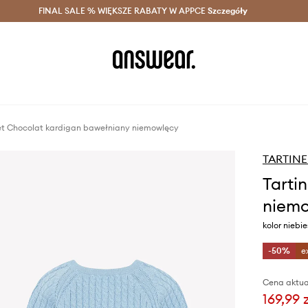
szczędzaj z Answear Club >
FINAL SALE % WIĘKSZE RABATY W APPCE
Dostawa nawet w 24h >
Szczegóły
News
 et Chocolat kardigan bawełniany niemowlęcy
TARTIN
Tarti
niem
kolor niebi
-50%
e
Cena aktua
169,99 