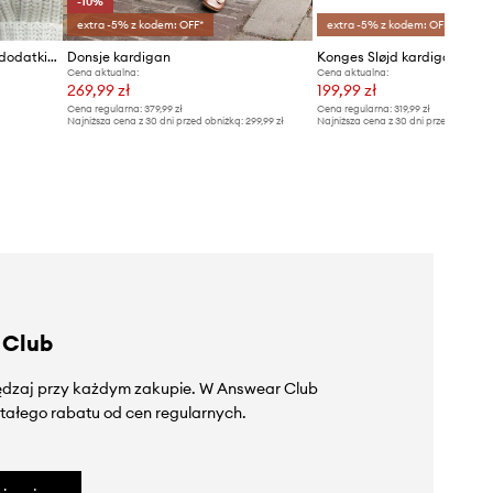
-10%
extra -5% z kodem: OFF*
extra -5% z kodem: OFF*
Donsje kardigan dziecięcy z dodatkiem wełny Rikkie Cardigan
Donsje kardigan
Cena aktualna:
Cena aktualna:
269,99 zł
199,99 zł
Cena regularna:
379,99 zł
Cena regularna:
319,99 zł
Najniższa cena z 30 dni przed obniżką:
299,99 zł
Najniższa cena z 30 dni przed obniżką
 Club
zędzaj przy każdym zakupie. W Answear Club
tałego rabatu od cen regularnych.