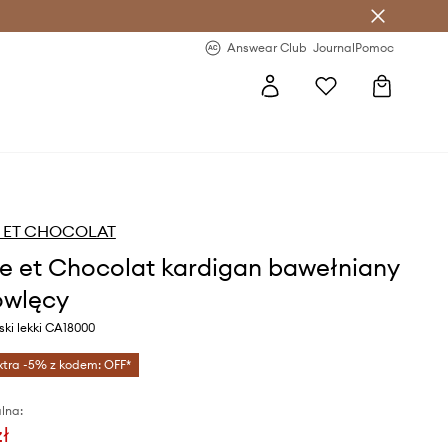
letter >
Regularne nowości >
Answear Club
Journal
Pomoc
E ET CHOCOLAT
ne et Chocolat kardigan bawełniany
owlęcy
eski lekki CA18000
xtra -5% z kodem: OFF*
lna:
zł