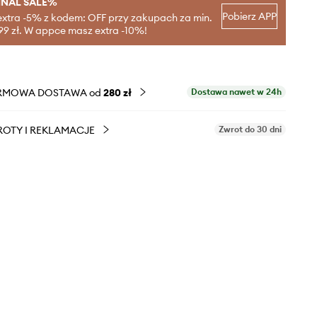
INAL SALE%
Pobierz APP
extra -5% z kodem: OFF przy zakupach za min.
99 zł. W appce masz extra -10%!
RMOWA DOSTAWA od
280 zł
Dostawa nawet w 24h
OTY I REKLAMACJE
Zwrot do 30 dni