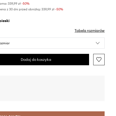
arna:
339,99 zł
-50%
ena z 30 dni przed obniżką:
339,99 zł
 -50%
ebieski
Tabela rozmiarów
rozmiar
Dodaj do koszyka