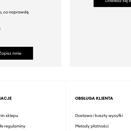
Dowiedz się w
to, co naprawdę
a
Zapisz mnie
MACJE
OBSŁUGA KLIENTA
in sklepu
Dostawa i koszty wysyłki
łe regulaminy
Metody płatności