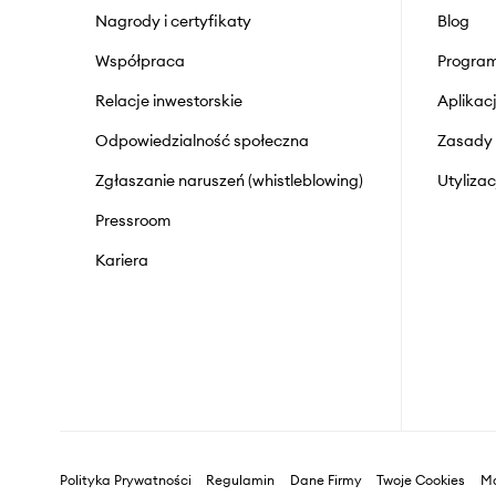
Nagrody i certyfikaty
Blog
Współpraca
Program
Relacje inwestorskie
Aplika
Odpowiedzialność społeczna
Zasady 
Zgłaszanie naruszeń (whistleblowing)
Utyliza
Pressroom
Kariera
Polityka Prywatności
Regulamin
Dane Firmy
Twoje Cookies
Ma