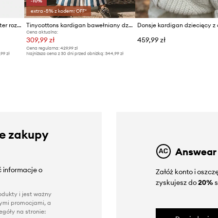
-10%
extra -5% z kodem: OFF*
United Colors of Benetton sweter rozpinany dziecięcy bawełniany
Tinycottons kardigan bawełniany dziecięcy SWANS DIAMONDS CARDIGAN
Cena aktualna:
309,99 zł
459,99 zł
Cena regularna:
429,99 zł
,99 zł
Najniższa cena z 30 dni przed obniżką:
344,99 zł
ze zakupy
Answear
 informacje o
Załóż konto i oszc
zyskujesz do
20%
s
dukty i jest ważny
nnymi promocjami, a
góły na stronie: