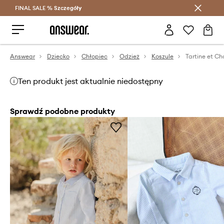
FINAL SALE %
Szczegóły
Oszczędzaj z Answear Club >
Answear
Dziecko
Chłopiec
Odzież
Koszule
Ten produkt jest aktualnie niedostępny
Sprawdź podobne produkty