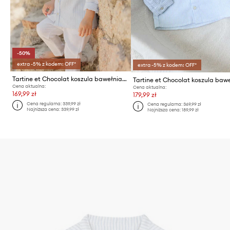
-50%
extra -5% z kodem: OFF*
extra -5% z kodem: OFF*
Tartine et Chocolat koszula bawełniana niemowlęca
Cena aktualna:
Cena aktualna:
169,99 zł
179,99 zł
Cena regularna:
339,99 zł
Cena regularna:
369,99 zł
Najniższa cena:
339,99 zł
Najniższa cena:
189,99 zł