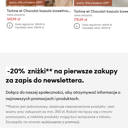
extra -5% z kodem: OFF*
extra -5% z kodem: OFF*
Tartine et Chocolat koszula bawełniana niemowlęca
Cena aktualna:
Cena aktualna:
169,99 zł
179,99 zł
Cena regularna:
339,99 zł
Cena regularna:
369,99 zł
Najniższa cena:
339,99 zł
Najniższa cena:
189,99 zł
-20%
zniżki** na pierwsze zakupy
za zapis do newslettera.
Dołącz do naszej społeczności, aby otrzymywać informacje o
najnowszych promocjach i produktach.
**Rabat jest jednorazowy, obejmuje nieprzecenione produkty i jest
ważny przy zakupach za min. 350 zł. Rabat nie łączy się z innymi
promocjami, a niektóre produkty mogą być wyłączone z rabatu.
Szczegóły na stronie:
wykluczenia z promocji
.