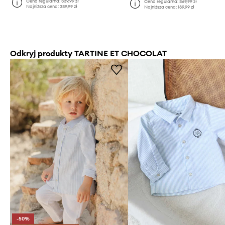
Cena regularna:
339,99 zł
Cena regularna:
369,99 zł
Najniższa cena:
339,99 zł
Najniższa cena:
189,99 zł
Odkryj produkty TARTINE ET CHOCOLAT
-50%