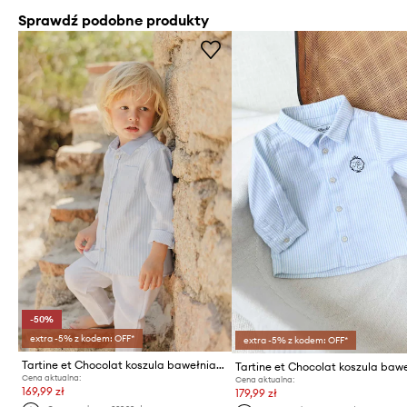
Sprawdź podobne produkty
-50%
extra -5% z kodem: OFF*
extra -5% z kodem: OFF*
Tartine et Chocolat koszula bawełniana niemowlęca
Cena aktualna:
Cena aktualna:
169,99 zł
179,99 zł