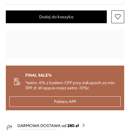
Dodaj do koszyka
FINAL SALE%
*extra -5% z kodem: OFF przy zakupach za min.
399 zł. W appce masz extra -10%!
Pobierz APP
DARMOWA DOSTAWA od
280 zł