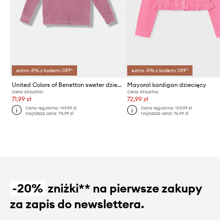
extra -5% z kodem: OFF*
extra -5% z kodem: OFF*
United Colors of Benetton sweter dziecięcy
Mayoral kardigan dziecięcy
Cena aktualna:
Cena aktualna:
71,99 zł
72,99 zł
Cena regularna:
149,99 zł
Cena regularna:
109,99 zł
Najniższa cena:
75,99 zł
Najniższa cena:
76,99 zł
-20%
zniżki** na pierwsze zakupy
za zapis do newslettera.