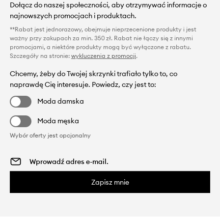
Dołącz do naszej społeczności, aby otrzymywać informacje o
najnowszych promocjach i produktach.
**Rabat jest jednorazowy, obejmuje nieprzecenione produkty i jest
ważny przy zakupach za min. 350 zł. Rabat nie łączy się z innymi
promocjami, a niektóre produkty mogą być wyłączone z rabatu.
Szczegóły na stronie:
wykluczenia z promocji
.
Chcemy, żeby do Twojej skrzynki trafiało tylko to, co
naprawdę Cię interesuje. Powiedz, czy jest to:
Moda damska
Moda męska
Wybór oferty jest opcjonalny
Zapisz mnie