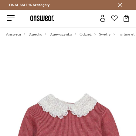
FINAL SALE %
Szczegóły
Oszczędzaj z Answear Club >
Answear
Dziecko
Dziewczynka
Odzież
Swetry