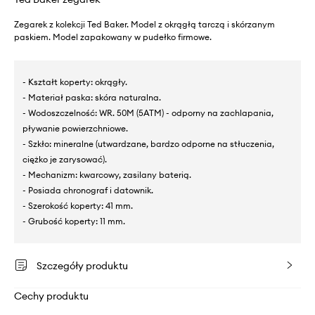
Zegarek z kolekcji Ted Baker. Model z okrągłą tarczą i skórzanym
paskiem. Model zapakowany w pudełko firmowe.
- Kształt koperty: okrągły.
- Materiał paska: skóra naturalna.
- Wodoszczelność: WR. 50M (5ATM) - odporny na zachlapania,
pływanie powierzchniowe.
- Szkło: mineralne (utwardzane, bardzo odporne na stłuczenia,
ciężko je zarysować).
- Mechanizm: kwarcowy, zasilany baterią.
- Posiada chronograf i datownik.
- Szerokość koperty: 41 mm.
- Grubość koperty: 11 mm.
Szczegóły produktu
Cechy produktu