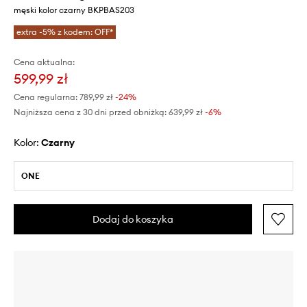
męski kolor czarny BKPBAS203
extra -5% z kodem: OFF*
Cena aktualna:
599,99 zł
Cena regularna:
789,99 zł
-24%
Najniższa cena z 30 dni przed obniżką:
639,99 zł
 -6%
Kolor:
czarny
ONE
Dodaj do koszyka