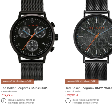
extra -5% z kodem: OFF*
extra -5% z kodem: OFF*
Ted Baker - Zegarek BKPCSS006
Ted Baker - Zegarek BKPMMS00
Cena aktualna:
Cena aktualna:
759,99 zł
529,99 zł
Cena regularna:
999,90 zł
Cena regularna:
739,99 zł
Najniższa cena:
799,99 zł
Najniższa cena:
559,99 zł