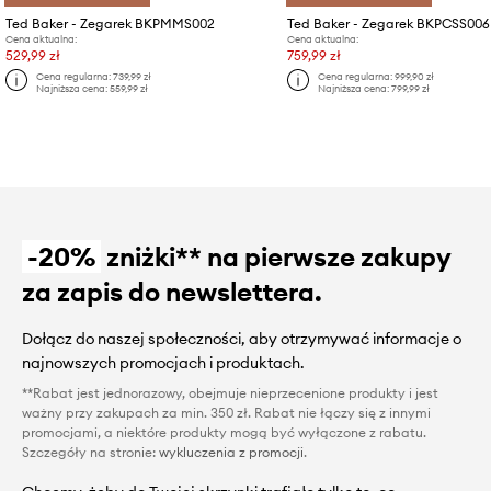
Ted Baker - Zegarek BKPMMS002
Ted Baker - Zegarek BKPCSS006
Cena aktualna:
Cena aktualna:
529,99 zł
759,99 zł
Cena regularna:
739,99 zł
Cena regularna:
999,90 zł
Najniższa cena:
559,99 zł
Najniższa cena:
799,99 zł
-20%
zniżki** na pierwsze zakupy
za zapis do newslettera.
Dołącz do naszej społeczności, aby otrzymywać informacje o
najnowszych promocjach i produktach.
**Rabat jest jednorazowy, obejmuje nieprzecenione produkty i jest
ważny przy zakupach za min. 350 zł. Rabat nie łączy się z innymi
promocjami, a niektóre produkty mogą być wyłączone z rabatu.
Szczegóły na stronie:
wykluczenia z promocji
.