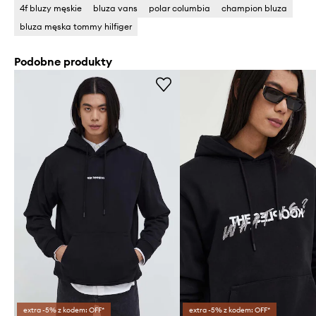
4f bluzy męskie
bluza vans
polar columbia
champion bluza
bluza męska tommy hilfiger
Podobne produkty
extra -5% z kodem: OFF*
extra -5% z kodem: OFF*