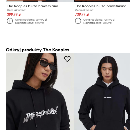
The Kooples bluza bawełniana
The Kooples bluza bawełniana
Cena aktualna:
Cena aktualna:
399,99 zł
739,99 zł
Cena regularna:
1249,90 zł
Cena regularna:
1089,90 zł
Najniższa cena:
419,99 zł
Najniższa cena:
819,99 zł
Odkryj produkty The Kooples