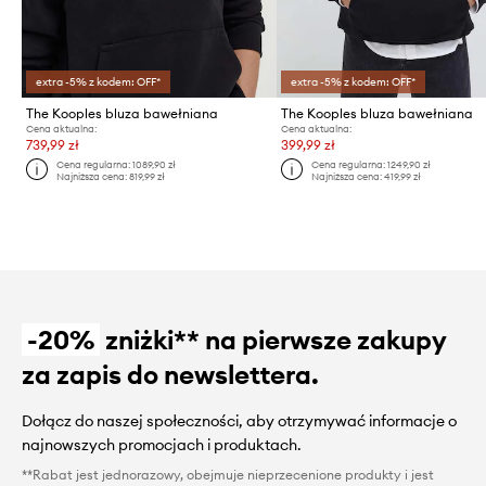
extra -5% z kodem: OFF*
extra -5% z kodem: OFF*
The Kooples bluza bawełniana
The Kooples bluza bawełniana
Cena aktualna:
Cena aktualna:
739,99 zł
399,99 zł
Cena regularna:
1089,90 zł
Cena regularna:
1249,90 zł
Najniższa cena:
819,99 zł
Najniższa cena:
419,99 zł
-20%
zniżki** na pierwsze zakupy
za zapis do newslettera.
Dołącz do naszej społeczności, aby otrzymywać informacje o
najnowszych promocjach i produktach.
**Rabat jest jednorazowy, obejmuje nieprzecenione produkty i jest