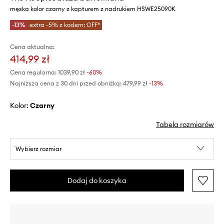
męska kolor czarny z kapturem z nadrukiem HSWE25090K
-13%
extra -5% z kodem: OFF*
Cena aktualna:
414,99 zł
Cena regularna:
1039,90 zł
-60%
Najniższa cena z 30 dni przed obniżką:
479,99 zł
 -13%
Kolor:
czarny
Tabela rozmiarów
Wybierz rozmiar
Dodaj do koszyka