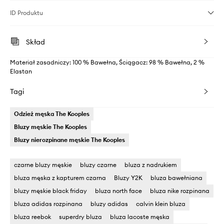
ID Produktu
Skład
Materiał zasadniczy: 100 % Bawełna, Ściągacz: 98 % Bawełna, 2 %
Elastan
Tagi
Odzież męska The Kooples
Bluzy męskie The Kooples
Bluzy nierozpinane męskie The Kooples
czarne bluzy męskie
bluzy czarne
bluza z nadrukiem
bluza męska z kapturem czarna
Bluzy Y2K
bluza bawełniana
bluzy męskie black friday
bluza north face
bluza nike rozpinana
bluza adidas rozpinana
bluzy adidas
calvin klein bluza
bluza reebok
superdry bluza
bluza lacoste męska