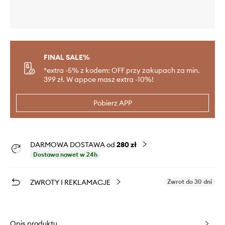
FINAL SALE%
*extra -5% z kodem: OFF przy zakupach za min.
399 zł. W appce masz extra -10%!
Pobierz APP
DARMOWA DOSTAWA od
280 zł
Dostawa nawet w 24h
ZWROTY I REKLAMACJE
Zwrot do 30 dni
Opis produktu