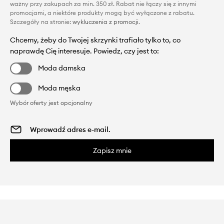
ważny przy zakupach za min. 350 zł. Rabat nie łączy się z innymi
promocjami, a niektóre produkty mogą być wyłączone z rabatu.
Szczegóły na stronie:
wykluczenia z promocji
.
Chcemy, żeby do Twojej skrzynki trafiało tylko to, co
naprawdę Cię interesuje. Powiedz, czy jest to:
Moda damska
Moda męska
Wybór oferty jest opcjonalny
Zapisz mnie