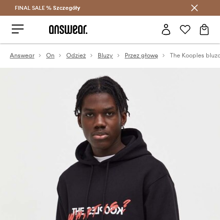
FINAL SALE %
Szczegóły
Oszczędzaj z Answear Club >
Answear
On
Odzież
Bluzy
Przez głowę
The Kooples bluz