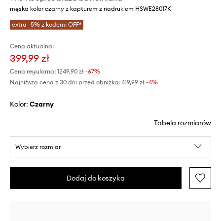
męska kolor czarny z kapturem z nadrukiem HSWE28017K
extra -5% z kodem: OFF*
Cena aktualna:
399,99 zł
Cena regularna:
1249,90 zł
-67%
Najniższa cena z 30 dni przed obniżką:
419,99 zł
 -4%
Kolor:
czarny
Tabela rozmiarów
Wybierz rozmiar
Dodaj do koszyka