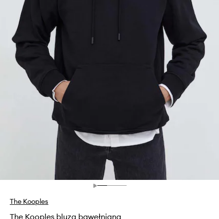
The Kooples
The Kooples bluza bawełniana