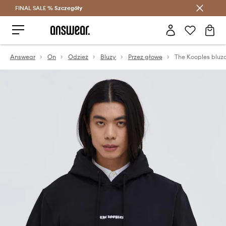
FINAL SALE %
Szczegóły
Oszczędzaj z Answear Club >
Answear
On
Odzież
Bluzy
Przez głowę
The Kooples bluz