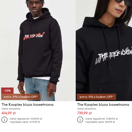
-13%
extra -5% z kodem: OFF*
extra -5% z kodem: OFF*
The Kooples bluza bawełniana
The Kooples bluza bawełniana
Cena aktualna:
Cena aktualna:
414,99 zł
739,99 zł
Cena regularna:
1039,90 zł
Cena regularna:
1089,90 zł
Najniższa cena:
479,99 zł
Najniższa cena:
819,99 zł