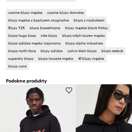
czarne bluzy męskie
czarne bluzy damskie
bluzy męskie z kapturem oryginalne
bluza z nadrukiem
Bluzy Y2K
bluza bawełniana
bluzy męskie black friday
bluza hugo boss
nike bluzy
bluza ralph lauren męska
bluza adidas męska rozpinana
bluza alpha industries
bluza north face
bluzy adidas
calvin klein bluza
bluza reebok
superdry bluza
bluza lacoste męska
4f bluzy męskie
bluza vans
Podobne produkty