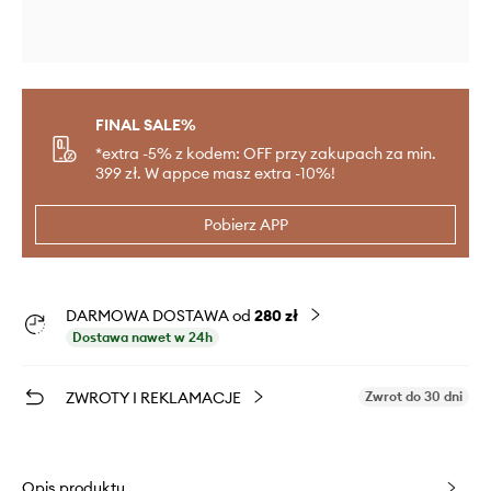
FINAL SALE%
*extra -5% z kodem: OFF przy zakupach za min.
399 zł. W appce masz extra -10%!
Pobierz APP
DARMOWA DOSTAWA od
280 zł
Dostawa nawet w 24h
ZWROTY I REKLAMACJE
Zwrot do 30 dni
Opis produktu