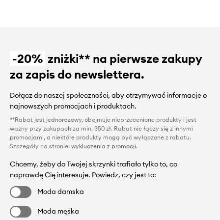
-20%
zniżki** na pierwsze zakupy
za zapis do newslettera.
Dołącz do naszej społeczności, aby otrzymywać informacje o
najnowszych promocjach i produktach.
**Rabat jest jednorazowy, obejmuje nieprzecenione produkty i jest
ważny przy zakupach za min. 350 zł. Rabat nie łączy się z innymi
promocjami, a niektóre produkty mogą być wyłączone z rabatu.
Szczegóły na stronie:
wykluczenia z promocji
.
Chcemy, żeby do Twojej skrzynki trafiało tylko to, co
naprawdę Cię interesuje. Powiedz, czy jest to:
Moda damska
Moda męska