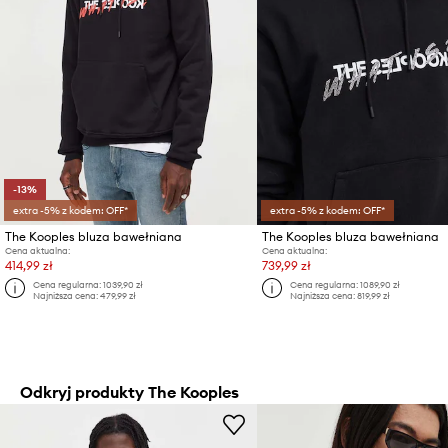
-13%
extra -5% z kodem: OFF*
extra -5% z kodem: OFF*
The Kooples bluza bawełniana
The Kooples bluza bawełniana
Cena aktualna:
Cena aktualna:
414,99 zł
739,99 zł
Cena regularna:
1039,90 zł
Cena regularna:
1089,90 zł
Najniższa cena:
479,99 zł
Najniższa cena:
819,99 zł
Odkryj produkty The Kooples