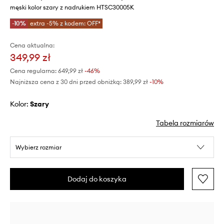
męski kolor szary z nadrukiem HTSC30005K
-10%
extra -5% z kodem: OFF*
Cena aktualna:
349,99 zł
Cena regularna:
649,99 zł
-46%
Najniższa cena z 30 dni przed obniżką:
389,99 zł
 -10%
Kolor:
szary
Tabela rozmiarów
Wybierz rozmiar
Dodaj do koszyka