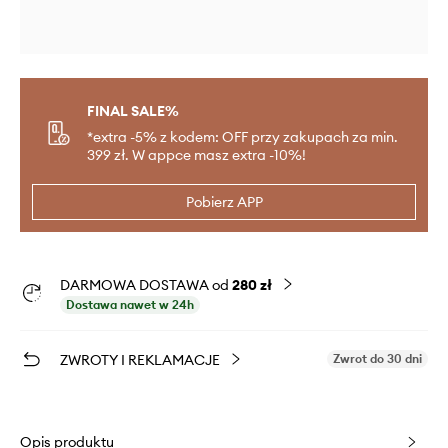
FINAL SALE%
*extra -5% z kodem: OFF przy zakupach za min.
399 zł. W appce masz extra -10%!
Pobierz APP
DARMOWA DOSTAWA od
280 zł
Dostawa nawet w 24h
ZWROTY I REKLAMACJE
Zwrot do 30 dni
Opis produktu