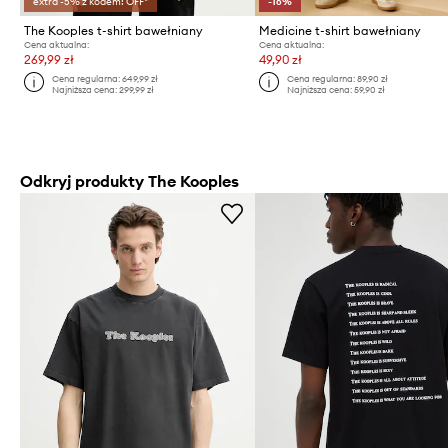
extra -5% z kodem: OFF*
-16%
The Kooples t-shirt bawełniany
Medicine t-shirt bawełniany
Cena aktualna:
Cena aktualna:
269,99 zł
49,90 zł
Cena regularna:
649,99 zł
Cena regularna:
89,90 zł
Najniższa cena:
299,99 zł
Najniższa cena:
59,90 zł
Odkryj produkty The Kooples