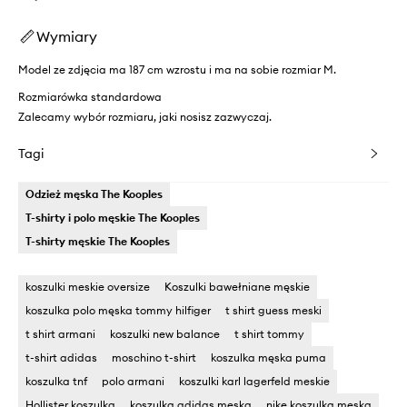
Wymiary
Model ze zdjęcia ma 187 cm wzrostu i ma na sobie rozmiar M.
Rozmiarówka standardowa
Zalecamy wybór rozmiaru, jaki nosisz zazwyczaj.
Tagi
Odzież męska The Kooples
T-shirty i polo męskie The Kooples
T-shirty męskie The Kooples
koszulki meskie oversize
Koszulki bawełniane męskie
koszulka polo męska tommy hilfiger
t shirt guess meski
t shirt armani
koszulki new balance
t shirt tommy
t-shirt adidas
moschino t-shirt
koszulka męska puma
koszulka tnf
polo armani
koszulki karl lagerfeld meskie
Hollister koszulka
koszulka adidas meska
nike koszulka meska