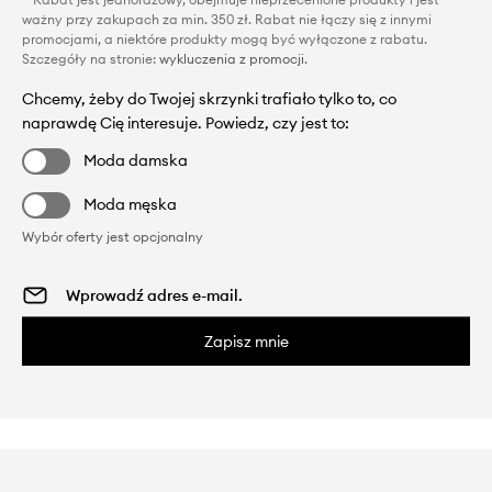
ważny przy zakupach za min. 350 zł. Rabat nie łączy się z innymi
promocjami, a niektóre produkty mogą być wyłączone z rabatu.
Szczegóły na stronie:
wykluczenia z promocji
.
Chcemy, żeby do Twojej skrzynki trafiało tylko to, co
naprawdę Cię interesuje. Powiedz, czy jest to:
Moda damska
Moda męska
Wybór oferty jest opcjonalny
Zapisz mnie