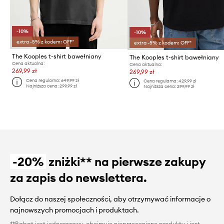
-10%
-10%
extra -5% z kodem: OFF*
extra -5% z kodem: OFF*
The Kooples t-shirt bawełniany
The Kooples t-shirt bawełniany
Cena aktualna:
Cena aktualna:
269,99 zł
269,99 zł
Cena regularna:
649,99 zł
Cena regularna:
429,99 zł
Najniższa cena:
299,99 zł
Najniższa cena:
299,99 zł
-20%
zniżki** na pierwsze zakupy
za zapis do newslettera.
Dołącz do naszej społeczności, aby otrzymywać informacje o
najnowszych promocjach i produktach.
**Rabat jest jednorazowy, obejmuje nieprzecenione produkty i jest