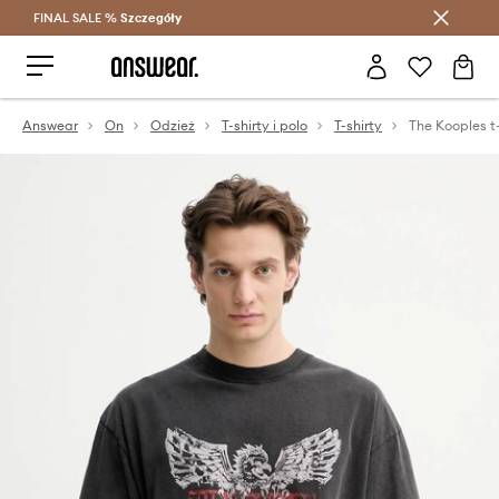
FINAL SALE %
Szczegóły
Oszczędzaj z Answear Club >
Answear
On
Odzież
T-shirty i polo
T-shirty
The Kooples t