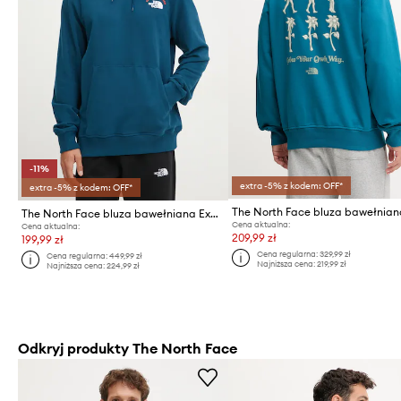
-11%
extra -5% z kodem: OFF*
extra -5% z kodem: OFF*
The North Face bluza bawełniana Expedition System
Cena aktualna:
Cena aktualna:
209,99 zł
199,99 zł
Cena regularna:
329,99 zł
Cena regularna:
449,99 zł
Najniższa cena:
219,99 zł
Najniższa cena:
224,99 zł
Odkryj produkty The North Face