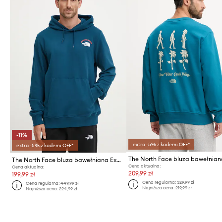
-11%
extra -5% z kodem: OFF*
extra -5% z kodem: OFF*
The North Face bluza bawełniana Expedition System
Cena aktualna:
Cena aktualna:
209,99 zł
199,99 zł
Cena regularna:
329,99 zł
Cena regularna:
449,99 zł
Najniższa cena:
219,99 zł
Najniższa cena:
224,99 zł