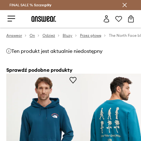
FINAL SALE %
Szczegóły
Oszczędzaj z Answear Club >
Answear
On
Odzież
Bluzy
Przez głowę
Ten produkt jest aktualnie niedostępny
Sprawdź podobne produkty