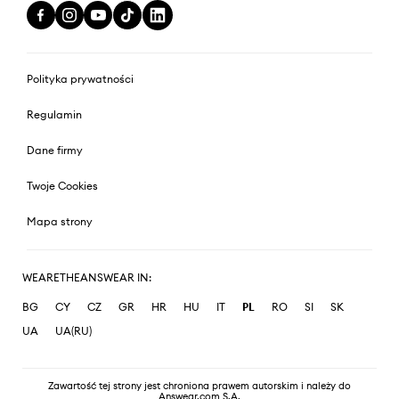
Polityka prywatności
Regulamin
Dane firmy
Twoje Cookies
Mapa strony
WEARETHEANSWEAR IN:
BG
CY
CZ
GR
HR
HU
IT
PL
RO
SI
SK
UA
UA(RU)
Zawartość tej strony jest chroniona prawem autorskim i należy do
Answear.com S.A.