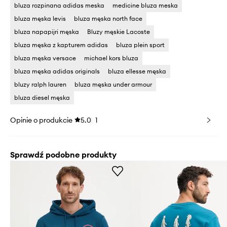
bluza rozpinana adidas meska
medicine bluza meska
bluza męska levis
bluza męska north face
bluza napapijri męska
Bluzy męskie Lacoste
bluza męska z kapturem adidas
bluza plein sport
bluza męska versace
michael kors bluza
bluza męska adidas originals
bluza ellesse męska
bluzy ralph lauren
bluza męska under armour
bluza diesel męska
Opinie o produkcie
5.0
1
Sprawdź podobne produkty