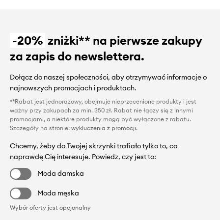
-20%
zniżki** na pierwsze zakupy
za zapis do newslettera.
Dołącz do naszej społeczności, aby otrzymywać informacje o
najnowszych promocjach i produktach.
**Rabat jest jednorazowy, obejmuje nieprzecenione produkty i jest
ważny przy zakupach za min. 350 zł. Rabat nie łączy się z innymi
promocjami, a niektóre produkty mogą być wyłączone z rabatu.
Szczegóły na stronie:
wykluczenia z promocji
.
Chcemy, żeby do Twojej skrzynki trafiało tylko to, co
naprawdę Cię interesuje. Powiedz, czy jest to:
Moda damska
Moda męska
Wybór oferty jest opcjonalny