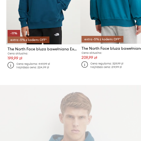
-11%
extra -5% z kodem: OFF*
extra -5% z kodem: OFF*
The North Face bluza bawełniana Expedition System
Cena aktualna:
Cena aktualna:
209,99 zł
199,99 zł
Cena regularna:
329,99 zł
Cena regularna:
449,99 zł
Najniższa cena:
219,99 zł
Najniższa cena:
224,99 zł