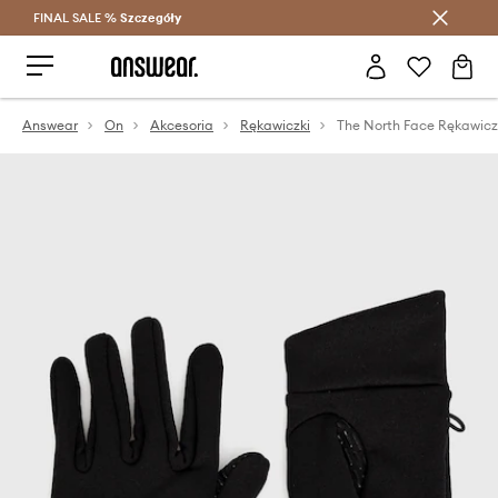
FINAL SALE %
Szczegóły
Oszczędzaj z Answear Club >
Answear
On
Akcesoria
Rękawiczki
The North Face Rękawicz