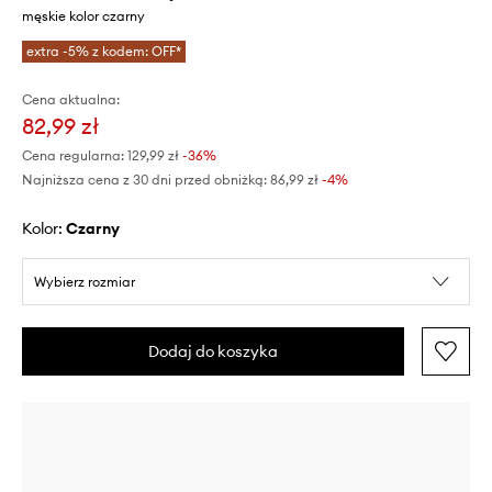
męskie kolor czarny
extra -5% z kodem: OFF*
Cena aktualna:
82,99 zł
Cena regularna:
129,99 zł
-36%
Najniższa cena z 30 dni przed obniżką:
86,99 zł
 -4%
Kolor:
czarny
Wybierz rozmiar
Dodaj do koszyka