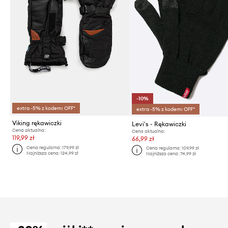
-10%
extra -5% z kodem: OFF*
extra -5% z kodem: OFF*
Viking rękawiczki
Levi's - Rękawiczki
Cena aktualna:
Cena aktualna:
119,99 zł
66,99 zł
Cena regularna:
179,99 zł
Cena regularna:
109,99 zł
Najniższa cena:
124,99 zł
Najniższa cena:
74,99 zł