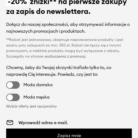
-20%
zniżki** na pierwsze zakupy
za zapis do newslettera.
Dołącz do naszej społeczności, aby otrzymywać informacje o
najnowszych promocjach i produktach.
**Rabat jest jednorazowy, obejmuje nieprzecenione produkty i jest
ważny przy zakupach za min. 350 zł. Rabat nie łączy się z innymi
promocjami, a niektóre produkty mogą być wyłączone z rabatu.
Szczegóły na stronie:
wykluczenia z promocji
.
Chcemy, żeby do Twojej skrzynki trafiało tylko to, co
naprawdę Cię interesuje. Powiedz, czy jest to:
Moda damska
Moda męska
Wybór oferty jest opcjonalny
Zapisz mnie