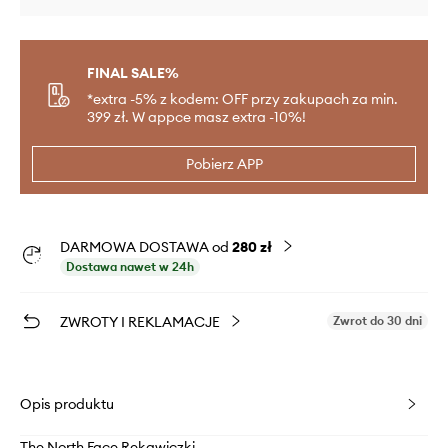
FINAL SALE%
*extra -5% z kodem: OFF przy zakupach za min.
399 zł. W appce masz extra -10%!
Pobierz APP
DARMOWA DOSTAWA od
280 zł
Dostawa nawet w 24h
ZWROTY I REKLAMACJE
Zwrot do 30 dni
Opis produktu
The North Face Rękawiczki