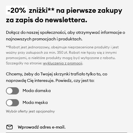
-20%
zniżki** na pierwsze zakupy
za zapis do newslettera.
Dołącz do naszej społeczności, aby otrzymywać informacje o
najnowszych promocjach i produktach.
**Rabat jest jednorazowy, obejmuje nieprzecenione produkty i jest
ważny przy zakupach za min. 350 zł. Rabat nie łączy się z innymi
promocjami, a niektóre produkty mogą być wyłączone z rabatu.
Szczegóły na stronie:
wykluczenia z promocji
.
Chcemy, żeby do Twojej skrzynki trafiało tylko to, co
naprawdę Cię interesuje. Powiedz, czy jest to:
Moda damska
Moda męska
Wybór oferty jest opcjonalny