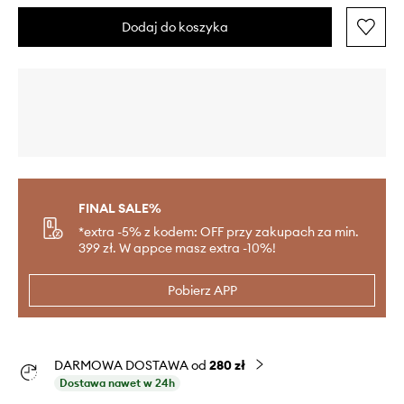
Dodaj do koszyka
FINAL SALE%
*extra -5% z kodem: OFF przy zakupach za min.
399 zł. W appce masz extra -10%!
Pobierz APP
DARMOWA DOSTAWA od
280 zł
Dostawa nawet w 24h