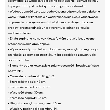
sprawiając, że woda skrapla się na powierzchni i spływa po niej.
Impregnat ten jest nietoksyczny i przyjazny środowisku.
- Wodoodporność oznacza podwyższoną odporność na działanie
wody. Produkt w kontakcie z wodą zachowuje swoje właściwości,
co pozwala na większy komfort użytkowania dzięki niższemu
progowi przemakalności, nie gwarantuje jednak całkowitej
wodoszczelności.
- Z tyłu zapinana na suwak kieszeń, która ułatwia bezpieczne
przechowywanie drobiazgów.
- W pasie elastyczna listwa i dodatkowa, wewnętrzna regulacja
szerokości za pomocą troczków, która zapobiega zsuwaniu się
podczas ruchu.
- Elementy odblaskowe zwiększają widoczność i bezpieczeństwo
po zmroku.
- Gramatura materiału: 88 g/m2.
- Szerokość w pasie: 42 cm.
- Szerokość w biodrach: 55 cm.
- Wysokość stanu: 30 cm.
- Szerokość nogawki: 36 cm.
- Długość zewnętrzna nogawki: 37 cm.
- Wymiary podane dla rozmiaru: M.