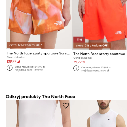
-11%
extra -5% z kodem: OFF*
extra -5% z kodem: OFF*
The North Face szorty sportowe Sunriser 7in
The North Face szorty sportowe
Cena aktualna:
Cena aktualna:
139,99 zł
79,99 zł
Cena regularna:
249,99 zł
Cena regularna:
179,99 zł
Najniższa cena:
149,99 zł
Najniższa cena:
89,99 zł
Odkryj produkty The North Face