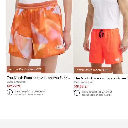
extra -5% z kodem: OFF*
extra -5% z kodem: OFF*
The North Face szorty sportowe Sunriser 7in
Cena aktualna:
Cena aktualna:
139,99 zł
149,99 zł
Cena regularna:
249,99 zł
Cena regularna:
279,99 zł
Najniższa cena:
149,99 zł
Najniższa cena:
164,99 zł