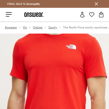
FINAL SALE %
Szczegóły
Oszczędzaj z Answear Club >
Answear
On
Odzież
Szorty
The North Face s