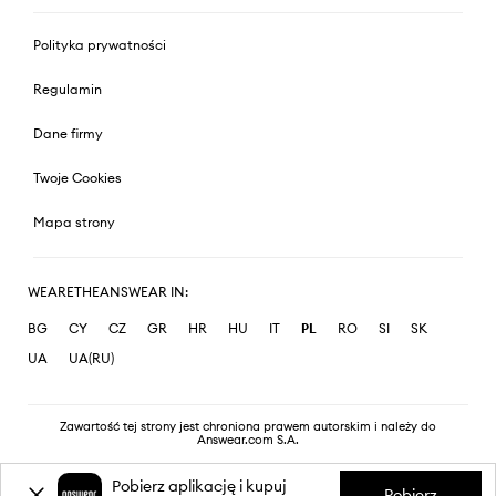
Polityka prywatności
Regulamin
Dane firmy
Twoje Cookies
Mapa strony
WEARETHEANSWEAR IN:
BG
CY
CZ
GR
HR
HU
IT
PL
RO
SI
SK
UA
UA(RU)
Zawartość tej strony jest chroniona prawem autorskim i należy do
Answear.com S.A.
Pobierz aplikację i kupuj
Pobierz