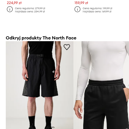
224,99 zł
159,99 zł
Cena regularna:
279,99 zł
Cena regularna:
199,99 zł
Najniższa cena:
234,99 zł
Najniższa cena:
169,99 zł
Odkryj produkty The North Face