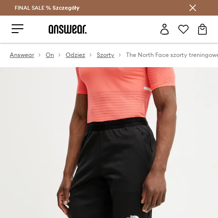
FINAL SALE %
Szczegóły
Oszczędzaj z Answear Club >
Answear
On
Odzież
Szorty
The North Face szorty treningow