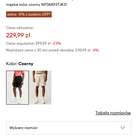
męskie kolor czarny NF0A893TJK31
extra -5% z kodem: OFF*
Cena aktualna:
229,99 zł
Cena regularna:
299,99 zł
-23%
Najniższa cena z 30 dni przed obniżką:
239,99 zł
 -4%
Kolor:
czarny
Tabela rozmiarów
Wybierz rozmiar