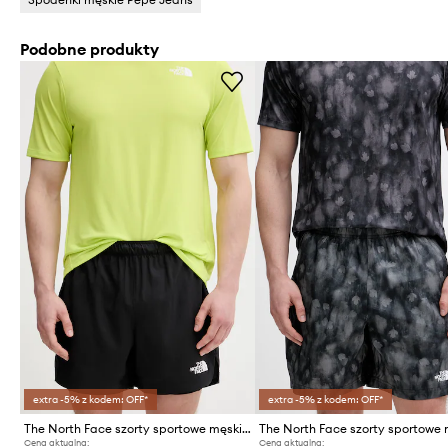
Podobne produkty
extra -5% z kodem: OFF*
extra -5% z kodem: OFF*
The North Face szorty sportowe męskie LIGHTBRIGHT
Cena aktualna:
Cena aktualna: