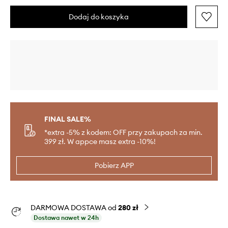
Dodaj do koszyka
FINAL SALE%
*extra -5% z kodem: OFF przy zakupach za min.
399 zł. W appce masz extra -10%!
Pobierz APP
DARMOWA DOSTAWA od
280 zł
Dostawa nawet w 24h