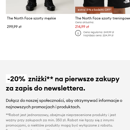
extra -5% z kodem: OFF*
The North Face szorty męskie
Cena aktualna:
299,99 zł
214,99 zł
Cena regularna:
249,99 zł
Najniższa cena:
224,99 zł
-20%
zniżki** na pierwsze zakupy
za zapis do newslettera.
Dołącz do naszej społeczności, aby otrzymywać informacje o
najnowszych promocjach i produktach.
**Rabat jest jednorazowy, obejmuje nieprzecenione produkty i jest
ważny przy zakupach za min. 350 zł. Rabat nie łączy się z innymi
promocjami, a niektóre produkty mogą być wyłączone z rabatu.