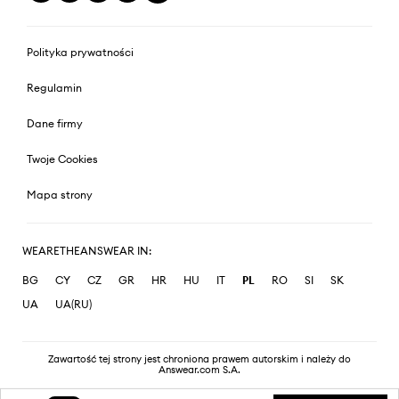
Polityka prywatności
Regulamin
Dane firmy
Twoje Cookies
Mapa strony
WEARETHEANSWEAR IN:
BG
CY
CZ
GR
HR
HU
IT
PL
RO
SI
SK
UA
UA(RU)
Zawartość tej strony jest chroniona prawem autorskim i należy do
Answear.com S.A.