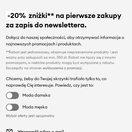
-20%
zniżki** na pierwsze zakupy
za zapis do newslettera.
Dołącz do naszej społeczności, aby otrzymywać informacje o
najnowszych promocjach i produktach.
**Rabat jest jednorazowy, obejmuje nieprzecenione produkty i jest
ważny przy zakupach za min. 350 zł. Rabat nie łączy się z innymi
promocjami, a niektóre produkty mogą być wyłączone z rabatu.
Szczegóły na stronie:
wykluczenia z promocji
.
Chcemy, żeby do Twojej skrzynki trafiało tylko to, co
naprawdę Cię interesuje. Powiedz, czy jest to:
Moda damska
Moda męska
Wybór oferty jest opcjonalny