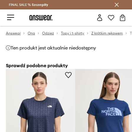
FINAL SALE %
Szczegóły
Oszczędzaj z Answear Club >
Answear
Ona
Odzież
Topy i t-shirty
Z krótkim rękawem
Ten produkt jest aktualnie niedostępny
Sprawdź podobne produkty