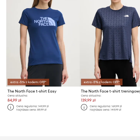
extra -5% z kodem: OFF*
extra -5% z kodem: OFF*
The North Face t-shirt Easy
Cena aktualna:
Cena aktualna:
84,99 zł
139,99 zł
Cena regularna:
149,99 zł
Cena regularna:
169,99 zł
Najniższa cena:
89,99 zł
Najniższa cena:
149,99 zł