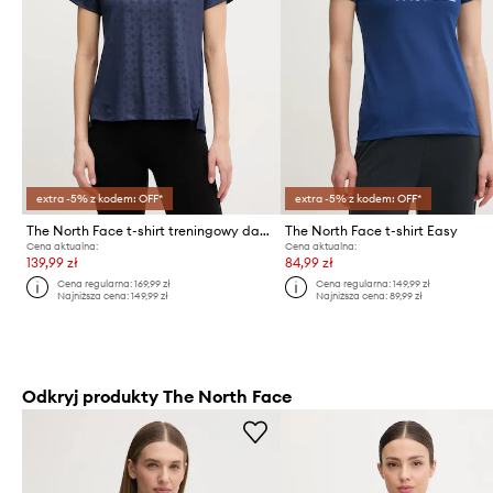
extra -5% z kodem: OFF*
extra -5% z kodem: OFF*
The North Face t-shirt treningowy damski FLEX EMBOSSED
The North Face t-shirt Easy
Cena aktualna:
Cena aktualna:
139,99 zł
84,99 zł
Cena regularna:
169,99 zł
Cena regularna:
149,99 zł
Najniższa cena:
149,99 zł
Najniższa cena:
89,99 zł
Odkryj produkty The North Face