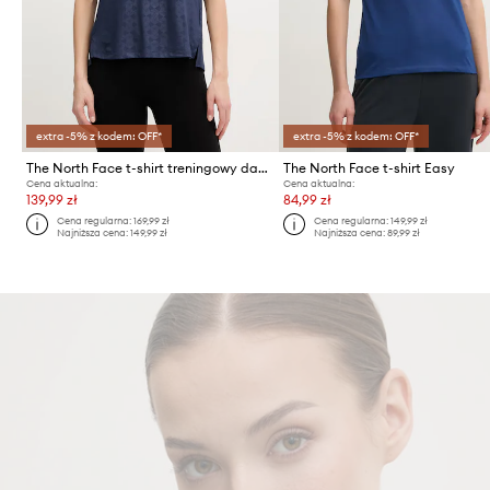
extra -5% z kodem: OFF*
extra -5% z kodem: OFF*
The North Face t-shirt treningowy damski FLEX EMBOSSED
The North Face t-shirt Easy
Cena aktualna:
Cena aktualna:
139,99 zł
84,99 zł
Cena regularna:
169,99 zł
Cena regularna:
149,99 zł
Najniższa cena:
149,99 zł
Najniższa cena:
89,99 zł