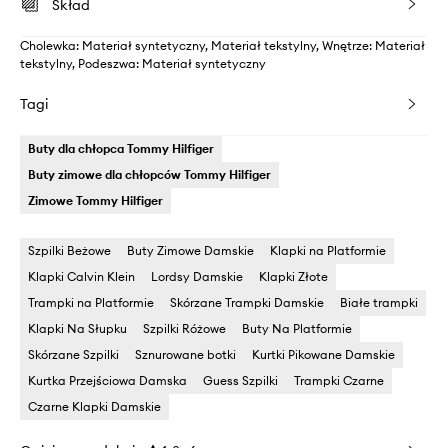
Skład
Cholewka: Materiał syntetyczny, Materiał tekstylny, Wnętrze: Materiał
tekstylny, Podeszwa: Materiał syntetyczny
Tagi
Buty dla chłopca Tommy Hilfiger
Buty zimowe dla chłopców Tommy Hilfiger
Zimowe Tommy Hilfiger
Szpilki Beżowe
Buty Zimowe Damskie
Klapki na Platformie
Klapki Calvin Klein
Lordsy Damskie
Klapki Złote
Trampki na Platformie
Skórzane Trampki Damskie
Białe trampki
Klapki Na Słupku
Szpilki Różowe
Buty Na Platformie
Skórzane Szpilki
Sznurowane botki
Kurtki Pikowane Damskie
Kurtka Przejściowa Damska
Guess Szpilki
Trampki Czarne
Czarne Klapki Damskie