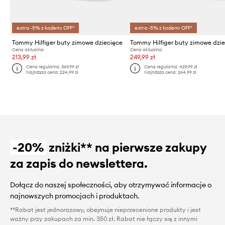
extra -5% z kodem: OFF*
extra -5% z kodem: OFF*
Tommy Hilfiger buty zimowe dziecięce
Tommy Hilfiger buty zimowe dzi
Cena aktualna:
Cena aktualna:
213,99 zł
249,99 zł
Cena regularna:
369,99 zł
Cena regularna:
429,99 zł
Najniższa cena:
224,99 zł
Najniższa cena:
264,99 zł
-20%
zniżki** na pierwsze zakupy
za zapis do newslettera.
Dołącz do naszej społeczności, aby otrzymywać informacje o
najnowszych promocjach i produktach.
**Rabat jest jednorazowy, obejmuje nieprzecenione produkty i jest
ważny przy zakupach za min. 350 zł. Rabat nie łączy się z innymi