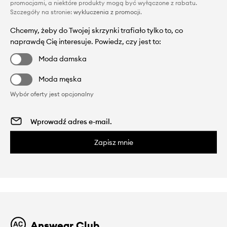
promocjami, a niektóre produkty mogą być wyłączone z rabatu.
Szczegóły na stronie:
wykluczenia z promocji
.
Chcemy, żeby do Twojej skrzynki trafiało tylko to, co
naprawdę Cię interesuje. Powiedz, czy jest to:
Moda damska
Moda męska
Wybór oferty jest opcjonalny
Zapisz mnie
Answear Club