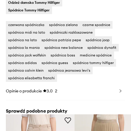
Odzież damska Tommy Hilfiger
Spódnice Tommy Hilfiger
czerwona spódniczka
spódnica zielona
czarne spodnice
spódnica midi na lato
spódniczki rozkloszowane
spódnica na lato
spódnica patrizia pepe
spódnica joop
spódnica la mania
spódnica new balance
spódnica dynafit
spódnica jack wolfskin
spódnica boss
medicine spódnice
spódnica adidas
spódnica guess
spódnica tommy hilfiger
spódnica calvin klein
spódnica jeansowa levi's
spódnica elisabetta franchi
Opinie o produkcie
3.0
2
Sprawdź podobne produkty