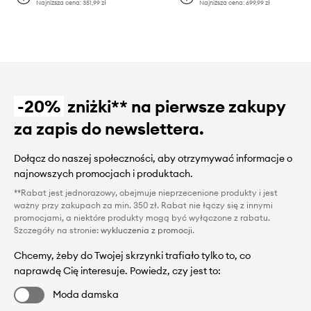
Najniższa cena:
351,99 zł
Najniższa cena:
699,99 zł
-20%
zniżki** na pierwsze zakupy
za zapis do newslettera.
Dołącz do naszej społeczności, aby otrzymywać informacje o
najnowszych promocjach i produktach.
**Rabat jest jednorazowy, obejmuje nieprzecenione produkty i jest
ważny przy zakupach za min. 350 zł. Rabat nie łączy się z innymi
promocjami, a niektóre produkty mogą być wyłączone z rabatu.
Szczegóły na stronie:
wykluczenia z promocji
.
Chcemy, żeby do Twojej skrzynki trafiało tylko to, co
naprawdę Cię interesuje. Powiedz, czy jest to:
Moda damska