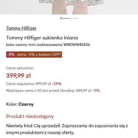
Tommy Hilfiger
Tommy Hilfiger sukienka lniana
kolor czarny mini rozkloszowana WW0WW45836
-11%
extra -5% z kodem: OFF*
Cena aktualna:
399,99 zł
Cena regularna:
899,99 zł
-55%
Najniższa cena z 30 dni przed obniżką:
449,99 zł
 -11%
Kolor:
czarny
Produkt niedostępny
Niestety ktoś Cię uprzedził. Zapraszamy do zapoznania się z
innymi produktami z naszej oferty.