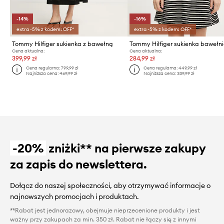
-14%
-16%
extra -5% z kodem: OFF*
extra -5% z kodem: OFF*
Tommy Hilfiger sukienka z bawełną
Tommy Hilfiger sukienka bawełn
Cena aktualna:
Cena aktualna:
399,99 zł
284,99 zł
Cena regularna:
799,99 zł
Cena regularna:
449,99 zł
Najniższa cena:
469,99 zł
Najniższa cena:
339,99 zł
-20%
zniżki** na pierwsze zakupy
za zapis do newslettera.
Dołącz do naszej społeczności, aby otrzymywać informacje o
najnowszych promocjach i produktach.
**Rabat jest jednorazowy, obejmuje nieprzecenione produkty i jest
ważny przy zakupach za min. 350 zł. Rabat nie łączy się z innymi