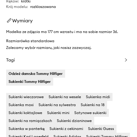
Rękaw
:
krótki
Krój modelu
:
rozkloszowana
Wymiary
Modelka ze zdjęcia ma 177 cm wzrostu i ma na sobie rozmiar 36.
Rozmiarówka standardowa
Zalecamy wybór rozmiaru, jaki nosisz zazwyczaj.
Tagi
Odzież damska Tommy Hilfiger
Sukienki Tommy Hilfiger
Sukienki wieczorowe
Sukienki na wesele
Sukienka midi
Sukienka maxi
Sukienki na sylwestra
Sukienki na 18
Sukienki koktajlowe
Sukienki mini
Satynowe sukienki
Sukienki na ramiączkach
Sukienki dzianinowe
Sukienka w panterkę
Sukienki z cekinami
Sukienki Guess
Sukienki Karl Lagerfeld
Sukienki Adidas
Sukienki Tommy Hilfiger