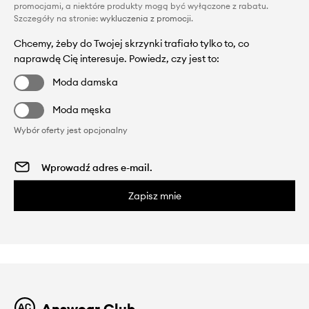
promocjami, a niektóre produkty mogą być wyłączone z rabatu.
Szczegóły na stronie:
wykluczenia z promocji
.
Chcemy, żeby do Twojej skrzynki trafiało tylko to, co
naprawdę Cię interesuje. Powiedz, czy jest to:
Moda damska
Moda męska
Wybór oferty jest opcjonalny
Zapisz mnie
Answear Club