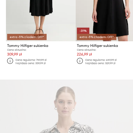
-31%
extra -5% z kodem: OFF*
extra -5% z kodem: OFF*
Tommy Hilfiger sukienka
Tommy Hilfiger sukienka
Cena aktualna:
Cena aktualna:
309,99 zł
226,99 zł
Cena regularna:
749,99 zł
Cena regularna:
649,99 zł
Najniższa cena:
339,99 zł
Najniższa cena:
329,99 zł