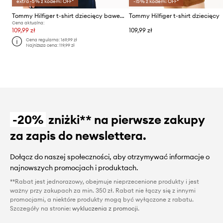
extra -5% z kodem: OFF*
-15% z kodem: OFF*
Tommy Hilfiger t-shirt dziecięcy bawełniany
Tommy Hilfiger t-shirt dziecięcy
Cena aktualna:
109,99 zł
109,99 zł
Cena regularna:
169,99 zł
Najniższa cena:
119,99 zł
-20%
zniżki** na pierwsze zakupy
za zapis do newslettera.
Dołącz do naszej społeczności, aby otrzymywać informacje o
najnowszych promocjach i produktach.
**Rabat jest jednorazowy, obejmuje nieprzecenione produkty i jest
ważny przy zakupach za min. 350 zł. Rabat nie łączy się z innymi
promocjami, a niektóre produkty mogą być wyłączone z rabatu.
Szczegóły na stronie:
wykluczenia z promocji
.