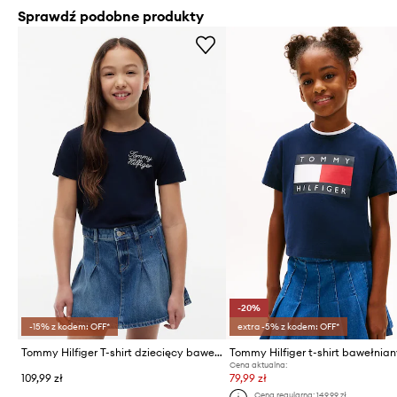
Sprawdź podobne produkty
-20%
-15% z kodem: OFF*
extra -5% z kodem: OFF*
Tommy Hilfiger T-shirt dziecięcy bawełniany
Cena aktualna:
109,99 zł
79,99 zł
Cena regularna:
149,99 zł