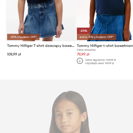
-20%
-15% z kodem: OFF*
extra -5% z kodem: OFF*
Tommy Hilfiger T-shirt dziecięcy bawełniany
Cena aktualna:
109,99 zł
79,99 zł
Cena regularna:
149,99 zł
Najniższa cena:
99,99 zł