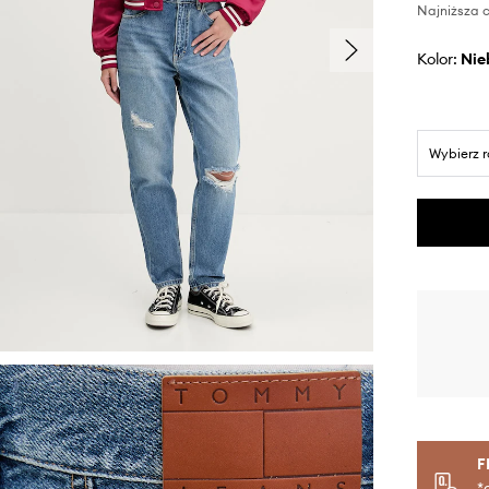
Najniższa c
Kolor:
ni
Wybierz 
F
*