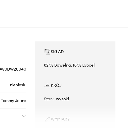
SKŁAD
82 % Bawełna, 18 % Lyocell
DW0DW20040
niebieski
KRÓJ
Stan
:
wysoki
Tommy Jeans
WYMIARY