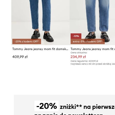
-10%
-25% z kodem: OFF*
extra -5% z kodem: OFF*
Tommy Jeans jeansy mom fit damskie
Cena aktualna:
409,99 zł
234,99 zł
Cena regularna:
409,99 zł
Najniższa cena z 30 dni przed obniżką:
26
-20%
zniżki** na pierws