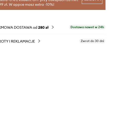
99 zł. W appce masz extra -10%!
RMOWA DOSTAWA od
280 zł
Dostawa nawet w 24h
OTY I REKLAMACJE
Zwrot do 30 dni