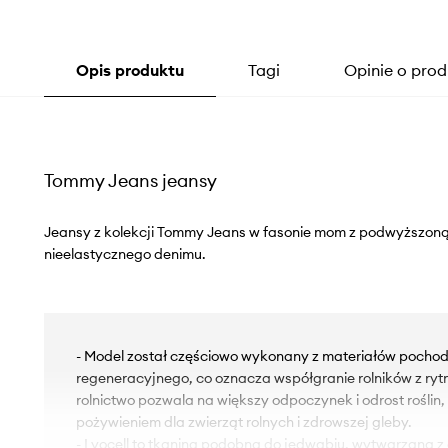
Opis produktu
Tagi
Opinie o prod
Tommy Jeans jeansy
Jeansy z kolekcji Tommy Jeans w fasonie mom z podwyższoną
nieelastycznego denimu.
- Model został częściowo wykonany z materiałów pochod
regeneracyjnego, co oznacza współgranie rolników z ry
rolnictwo pozwala na większy odpoczynek i odrost roślin,
pożywieniem dla zwierząt rolnych i zdrowszej gleby.
- Lyocell to tkanina podobna do jedwabiu, wytwarzana z 