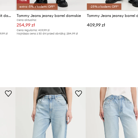
-10%
extra -5% z kodem: OFF*
-25% z kodem: OFF*
Tommy Jeans jeansy relaxed fit damskie
Tommy Jeans jeansy barrel damskie
Tommy Jeans jeansy barrel 
Cena aktualna:
254,99 zł
409,99 zł
Cena regularna:
409,99 zł
9,99 zł
Najniższa cena z 30 dni przed obniżką:
284,99 zł