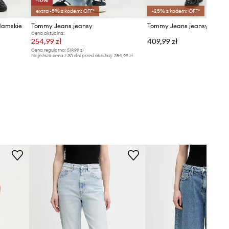
-10%
extra -5% z kodem: OFF*
-25% z kodem: OFF*
damskie
Tommy Jeans jeansy
Cena aktualna:
254,99 zł
409,99 zł
Cena regularna:
519,99 zł
Najniższa cena z 30 dni przed obniżką:
284,99 zł