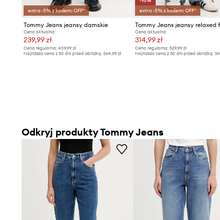
-10%
extra -5% z kodem: OFF*
extra -5% z kodem: OFF*
Tommy Jeans jeansy damskie
Cena aktualna:
Cena aktualna:
239,99 zł
314,99 zł
Cena regularna:
409,99 zł
Cena regularna:
529,99 zł
Najniższa cena z 30 dni przed obniżką:
264,99 zł
Najniższa cena z 30 dni przed obniżką:
34
Odkryj produkty Tommy Jeans