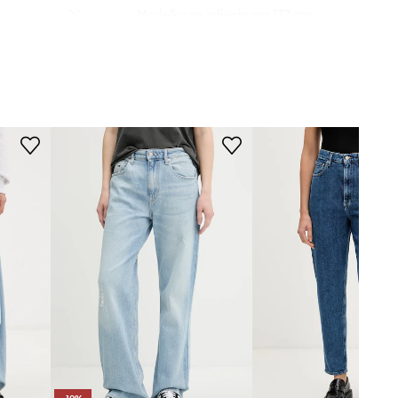
Modelka ze zdjęcia ma 172 cm
wzrostu i ma na sobie rozmiar
27/32.
Rozmiarówka standardowa
Zalecamy wybór rozmiaru, jaki nosisz
zazwyczaj.
Tabela rozmiarów