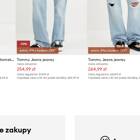
-10%
extra -5% z kodem: OFF*
extra -5% z kodem: OFF*
Tommy Jeans jeansy mom fit damskie
Tommy Jeans jeansy
Tommy Jeans jeansy
Cena aktualna:
Cena aktualna:
254,99 zł
264,99 zł
Cena regularna:
519,99 zł
Cena regularna:
529,99 zł
2,99 zł
Najniższa cena z 30 dni przed obniżką:
284,99 zł
Najniższa cena z 30 dni przed obniżką:
2
ze zakupy