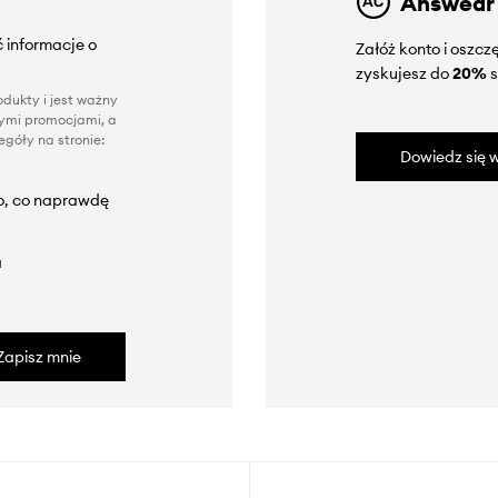
Answear
 informacje o
Załóż konto i oszc
zyskujesz do
20%
s
dukty i jest ważny
nnymi promocjami, a
góły na stronie:
Dowiedz się w
to, co naprawdę
a
Zapisz mnie