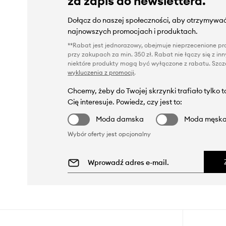
za zapis do newslettera.
Dołącz do naszej społeczności, aby otrzymywać
najnowszych promocjach i produktach.
**Rabat jest jednorazowy, obejmuje nieprzecenione pro
przy zakupach za min. 350 zł. Rabat nie łączy się z i
niektóre produkty mogą być wyłączone z rabatu. Szcze
wykluczenia z promocji
.
Chcemy, żeby do Twojej skrzynki trafiało tylko 
Cię interesuje. Powiedz, czy jest to:
Moda damska
Moda męsk
Wybór oferty jest opcjonalny