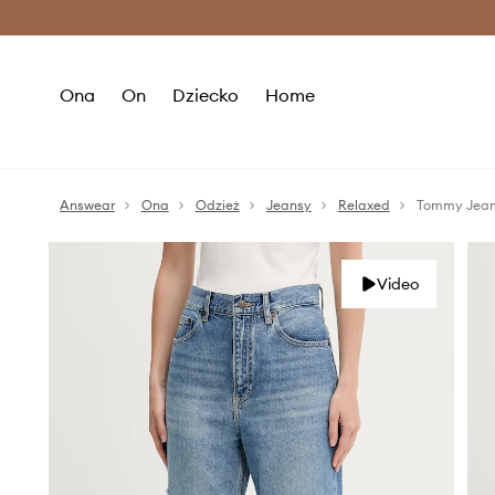
Premium Fashion Benefits >
O
Ona
On
Dziecko
Home
Answear
Ona
Odzież
Jeansy
Relaxed
Tommy Jean
Video