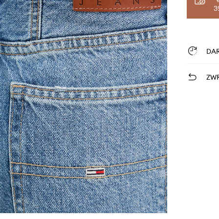
3
DA
ZWR