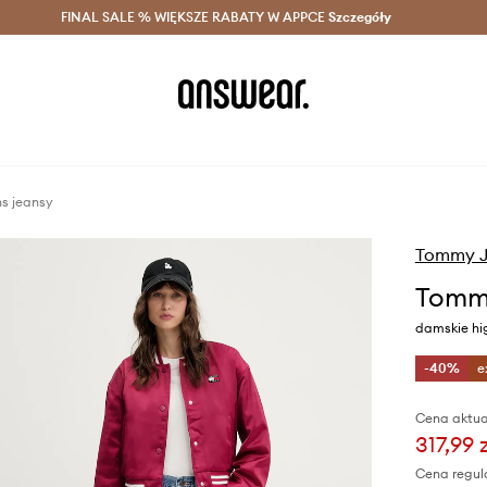
szczędzaj z Answear Club >
FINAL SALE % WIĘKSZE RABATY W APPCE
Dostawa nawet w 24h >
Szczegóły
News
s jeansy
Tommy J
Tommy
damskie h
-40%
e
Cena aktua
317,99 
Cena regul