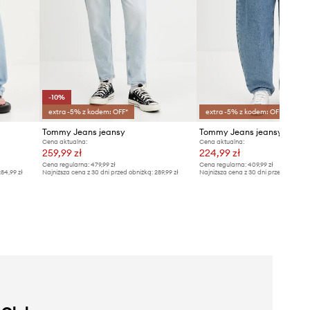
-10%
extra -5% z kodem: OFF*
extra -5% z kodem: OFF*
Tommy Jeans jeansy
Tommy Jeans jeansy
Cena aktualna:
Cena aktualna:
259,99 zł
224,99 zł
Cena regularna:
479,99 zł
Cena regularna:
409,99 zł
84,99 zł
Najniższa cena z 30 dni przed obniżką:
289,99 zł
Najniższa cena z 30 dni przed obniżką