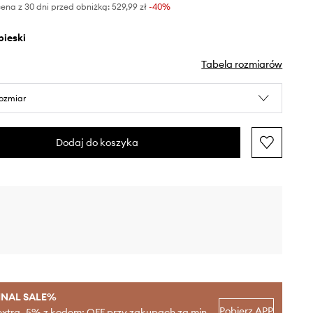
ena z 30 dni przed obniżką:
529,99 zł
 -40%
ebieski
Tabela rozmiarów
rozmiar
Dodaj do koszyka
INAL SALE%
Pobierz APP
extra -5% z kodem: OFF przy zakupach za min.