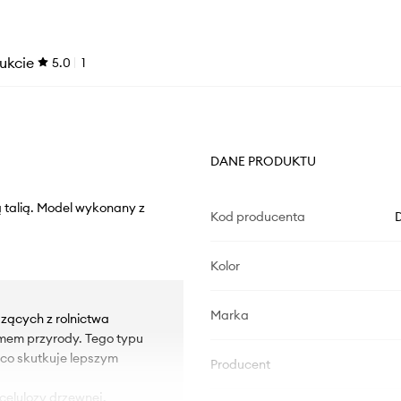
ukcie
5.0
1
DANE PRODUKTU
 talią. Model wykonany z
Kod producenta
Kolor
Marka
zących z rolnictwa
tmem przyrody. Tego typu
 co skutkuje lepszym
Producent
celulozy drzewnej.