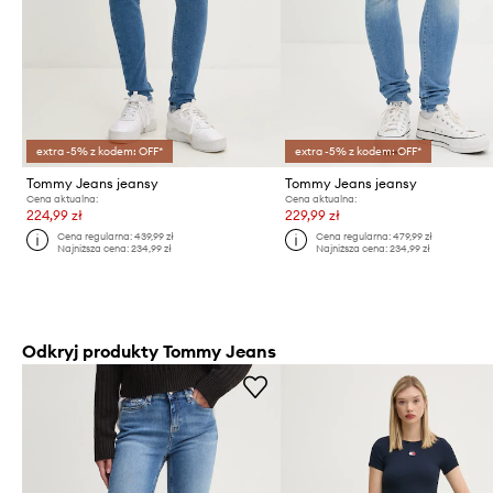
extra -5% z kodem: OFF*
extra -5% z kodem: OFF*
Tommy Jeans jeansy
Tommy Jeans jeansy
Cena aktualna:
Cena aktualna:
224,99 zł
229,99 zł
Cena regularna:
439,99 zł
Cena regularna:
479,99 zł
Najniższa cena:
234,99 zł
Najniższa cena:
234,99 zł
Odkryj produkty Tommy Jeans