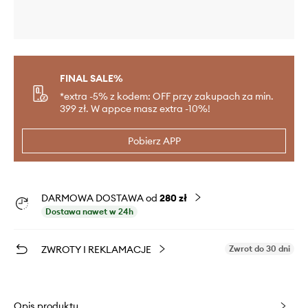
FINAL SALE%
*extra -5% z kodem: OFF przy zakupach za min.
399 zł. W appce masz extra -10%!
Pobierz APP
DARMOWA DOSTAWA od
280 zł
Dostawa nawet w 24h
ZWROTY I REKLAMACJE
Zwrot do 30 dni
Opis produktu