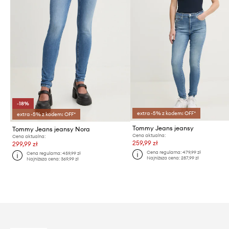
-18%
extra -5% z kodem: OFF*
extra -5% z kodem: OFF*
Tommy Jeans jeansy
Tommy Jeans jeansy Nora
Cena aktualna:
Cena aktualna:
259,99 zł
299,99 zł
Cena regularna:
479,99 zł
Cena regularna:
459,99 zł
Najniższa cena:
287,99 zł
Najniższa cena:
369,99 zł