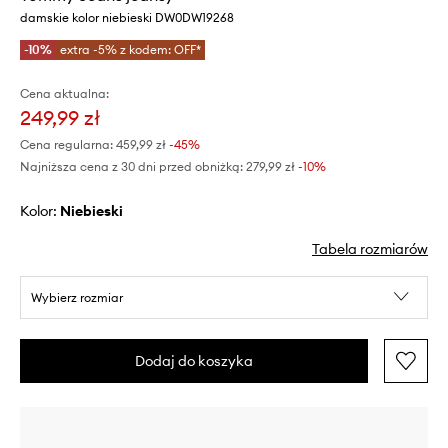
damskie kolor niebieski DW0DW19268
-10%
extra -5% z kodem: OFF*
Cena aktualna:
249,99 zł
Cena regularna:
459,99 zł
-45%
Najniższa cena z 30 dni przed obniżką:
279,99 zł
 -10%
Kolor:
niebieski
Tabela rozmiarów
Wybierz rozmiar
Dodaj do koszyka