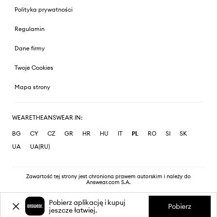
Polityka prywatności
Regulamin
Dane firmy
Twoje Cookies
Mapa strony
WEARETHEANSWEAR IN:
BG
CY
CZ
GR
HR
HU
IT
PL
RO
SI
SK
UA
UA(RU)
Zawartość tej strony jest chroniona prawem autorskim i należy do
Answear.com S.A.
Pobierz aplikację i kupuj
Pobierz
jeszcze łatwiej.