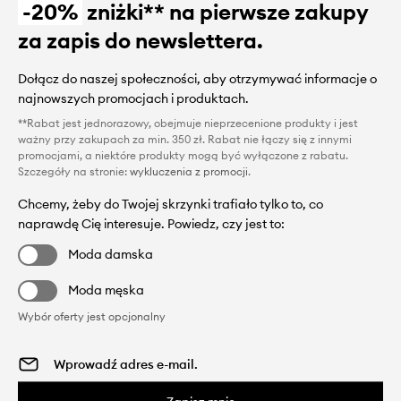
-20%
zniżki** na pierwsze zakupy
za zapis do newslettera.
Dołącz do naszej społeczności, aby otrzymywać informacje o
najnowszych promocjach i produktach.
**Rabat jest jednorazowy, obejmuje nieprzecenione produkty i jest
ważny przy zakupach za min. 350 zł. Rabat nie łączy się z innymi
promocjami, a niektóre produkty mogą być wyłączone z rabatu.
Szczegóły na stronie:
wykluczenia z promocji
.
Chcemy, żeby do Twojej skrzynki trafiało tylko to, co
naprawdę Cię interesuje. Powiedz, czy jest to:
Moda damska
Moda męska
Wybór oferty jest opcjonalny