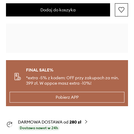
Dodaj do koszyka
FINAL SALE%
*extra -5% z kodem: OFF przy zakupach za min.
399 zł. W appce masz extra -10%!
Pobierz APP
DARMOWA DOSTAWA od
280 zł
Dostawa nawet w 24h