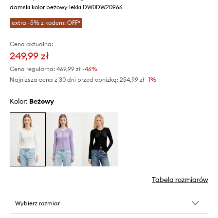
damski kolor beżowy lekki DW0DW20966
extra -5% z kodem: OFF*
Cena aktualna:
249,99 zł
Cena regularna:
469,99 zł
-46%
Najniższa cena z 30 dni przed obniżką:
254,99 zł
 -1%
Kolor:
beżowy
Tabela rozmiarów
Wybierz rozmiar