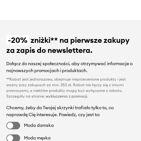
-20%
zniżki** na pierwsze zakupy
za zapis do newslettera.
Dołącz do naszej społeczności, aby otrzymywać informacje o
najnowszych promocjach i produktach.
**Rabat jest jednorazowy, obejmuje nieprzecenione produkty i jest
ważny przy zakupach za min. 350 zł. Rabat nie łączy się z innymi
promocjami, a niektóre produkty mogą być wyłączone z rabatu.
Szczegóły na stronie:
wykluczenia z promocji
.
Chcemy, żeby do Twojej skrzynki trafiało tylko to, co
naprawdę Cię interesuje. Powiedz, czy jest to:
Moda damska
Moda męska