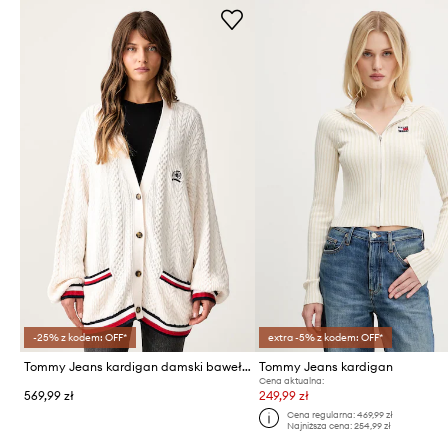
-25% z kodem: OFF*
extra -5% z kodem: OFF*
Tommy Jeans kardigan damski bawełniany
Tommy Jeans kardigan
Cena aktualna:
569,99 zł
249,99 zł
Cena regularna:
469,99 zł
Najniższa cena:
254,99 zł