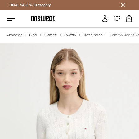
FINAL SALE %
Szczegóły
Oszczędzaj z Answear Club >
Answear
Ona
Odzież
Swetry
Rozpinane
Tommy Jeans k