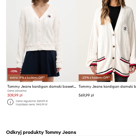
-10%
extra -5% z kodem: OFF*
-25% z kodem: OFF*
Tommy Jeans kardigan damski bawełniany
Cena aktualna:
309,99 zł
569,99 zł
Cena regularna:
529,99 zł
Najniższa cena:
345,99 zł
Odkryj produkty Tommy Jeans