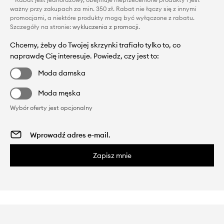
ważny przy zakupach za min. 350 zł. Rabat nie łączy się z innymi
promocjami, a niektóre produkty mogą być wyłączone z rabatu.
Szczegóły na stronie:
wykluczenia z promocji
.
Chcemy, żeby do Twojej skrzynki trafiało tylko to, co
naprawdę Cię interesuje. Powiedz, czy jest to:
Moda damska
Moda męska
Wybór oferty jest opcjonalny
Zapisz mnie