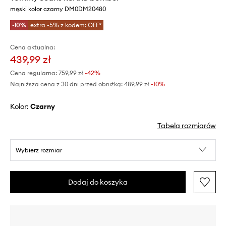
męski kolor czarny DM0DM20480
-10%
extra -5% z kodem: OFF*
Cena aktualna:
439,99 zł
Cena regularna:
759,99 zł
-42%
Najniższa cena z 30 dni przed obniżką:
489,99 zł
 -10%
Kolor:
czarny
Tabela rozmiarów
Wybierz rozmiar
Dodaj do koszyka