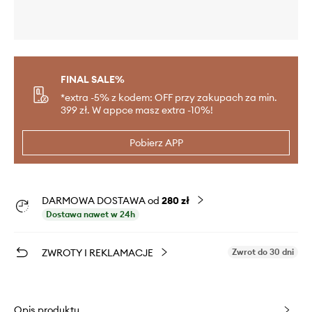
FINAL SALE%
*extra -5% z kodem: OFF przy zakupach za min.
399 zł. W appce masz extra -10%!
Pobierz APP
DARMOWA DOSTAWA od
280 zł
Dostawa nawet w 24h
ZWROTY I REKLAMACJE
Zwrot do 30 dni
Opis produktu