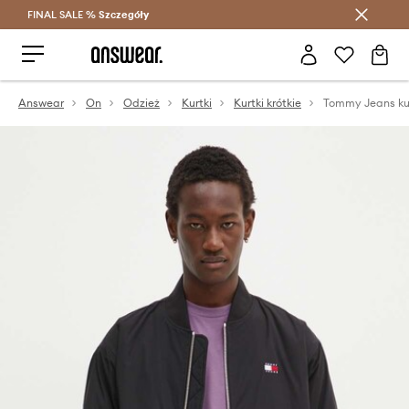
FINAL SALE %
Szczegóły
Oszczędzaj z Answear Club >
Answear
On
Odzież
Kurtki
Kurtki krótkie
Tommy Jeans ku