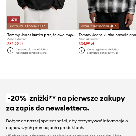
-27%
extra -5% z kodem: OFF*
extra -5% z kodem: OFF*
Tommy Jeans kurtka przejściowa męska
Tommy Jeans kurtka bawełnian
Cena aktualna:
Cena aktualna:
265,99 zł
334,99 zł
Cena regularna:
409,99 zł
Cena regularna:
649,99 zł
Najniższa cena:
364,99 zł
Najniższa cena:
339,99 zł
-20%
zniżki** na pierwsze zakupy
za zapis do newslettera.
Dołącz do naszej społeczności, aby otrzymywać informacje o
najnowszych promocjach i produktach.
**Rabat jest jednorazowy, obejmuje nieprzecenione produkty i jest