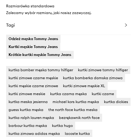
Rozmiarówka standardowa
Zalecamy wybór rozmiaru, jaki nosisz zazwyczaj.
Tagi
Odzież męska Tommy Jeans
Kurtki męskie Tommy Jeans
Krótkie kurtki męskie Tommy Jeans
kurtka bomber męska tommy hilfiger
kurtki zimowe tommy hilfiger
kurtki zimowe czarne męskie
kurtka bomberka damska zimowa
kurtki męskie czarne zimowe
kurtki zimowe męskie XL
kurtki zimowe meskie
kurtka czarna męska
kurtki czarne
kurtka meska jesienna
michael kors kurtka męska
kurtka dickies
guess kurtka męska
the north face kurtka meska
kurtka ralph lauren męska
bezrękawnik north face
barbour kurtka męska
kurtka hugo
kurtka zimowa adidas męska
lacoste kurtka