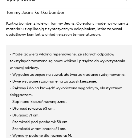
Tommy Jeans kurtka bomber
Kurtka bomber z kolekcji Tommy Jeans. Ocieplony model wykonany z
materiału z aplikacją z syntetycznym ociepleniem, które zapewni
dodatkowy komfort w chłodniejszych temperaturach.
- Model zawiera włókna regenrowane. Ze starych odpadów
tekstylnych tworzone są nowe włókna i przędze do wykorzystania
w nowej odzieży.
- Wygodne zapięcie na suwak ułatwia zakładanie i zdejmowanie.
- Dwie wsuwane i zapinane na zatrzask kieszenie.
- Rękawy i dolna krawędź wykończone wygodnym, elastycznym
ściągaczem.
- Zapinana kieszeń wewnętrzna.
- Długość rękawa: 63 cm.
- Długość: 71 cm.
- Szerokość pod pachami: 58 cm.
- Szerokość w ramionach: 51 cm.
- Wymiary podane dla rozmiaru: M.