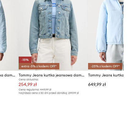
-15%
extra -5% z kodem: OFF*
-25% z kodem: OFF*
Tommy Jeans kurtka pikowana damska
Tommy Jeans kurtka jeansowa damska
Cena aktualna:
254,99 zł
649,99 zł
Cena regularna:
449,99 zł
Najniższa cena z 30 dni przed obniżką:
299,99 zł