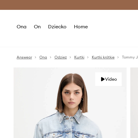
Premium Fashion Benefits >
O
Ona
On
Dziecko
Home
Answear
Ona
Odzież
Kurtki
Kurtki krótkie
Tommy Je
Video