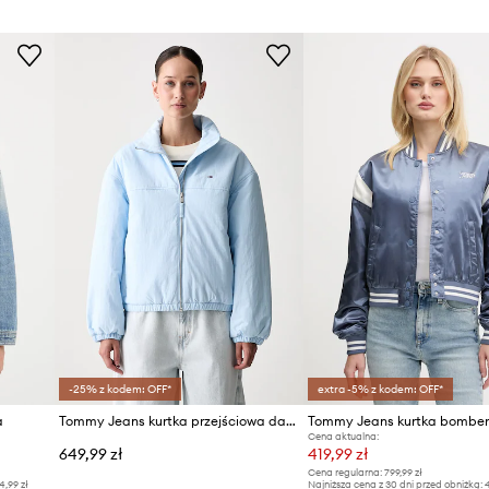
-25% z kodem: OFF*
extra -5% z kodem: OFF*
a
Tommy Jeans kurtka przejściowa damska
Tommy Jeans kurtka bomber
Cena aktualna:
649,99 zł
419,99 zł
Cena regularna:
799,99 zł
4,99 zł
Najniższa cena z 30 dni przed obniżką:
4