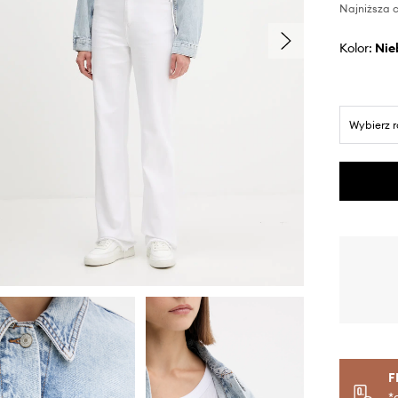
Najniższa c
Kolor:
ni
Wybierz 
F
*