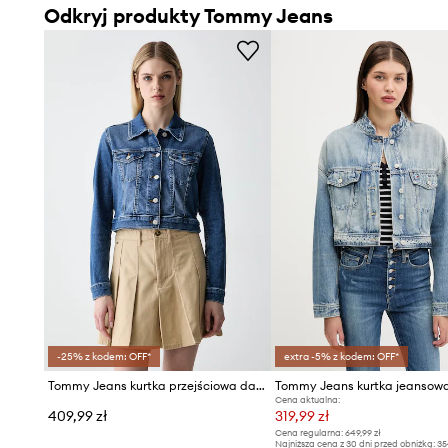
Odkryj produkty Tommy Jeans
-25% z kodem: OFF*
extra -5% z kodem: OFF*
Tommy Jeans kurtka przejściowa damska jeansowa
Tommy Jeans kurtka jeansow
Cena aktualna:
409,99 zł
319,99 zł
Cena regularna:
649,99 zł
Najniższa cena z 30 dni przed obniżką:
35