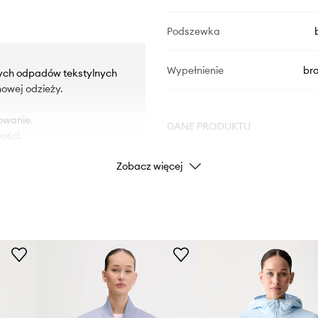
Podszewka
Wypełnienie
br
rych odpadów tekstylnych
owej odzieży.
owanie.
DANE PRODUKTU
ości.
Zobacz więcej
Kod producenta
Kolor
Marka
Producent