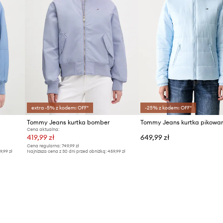
ID Produktu
extra -5% z kodem: OFF*
-25% z kodem: OFF*
Tommy Jeans kurtka bomber
Cena aktualna:
419,99 zł
649,99 zł
Cena regularna:
749,99 zł
9,99 zł
Najniższa cena z 30 dni przed obniżką:
459,99 zł