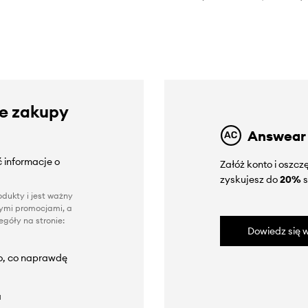
ze zakupy
Answear
 informacje o
Załóż konto i oszc
zyskujesz do
20%
s
dukty i jest ważny
nnymi promocjami, a
góły na stronie:
Dowiedz się w
to, co naprawdę
a