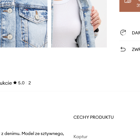
3
DA
ZWR
ukcie
5.0
2
CECHY PRODUKTU
 z denimu. Model ze sztywnego,
Kaptur