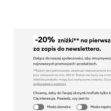
-20%
zniżki** na pierws
za zapis do newslettera.
Dołącz do naszej społeczności, aby otrzymywać
najnowszych promocjach i produktach.
**Rabat jest jednorazowy, obejmuje nieprzecenione pro
przy zakupach za min. 350 zł. Rabat nie łączy się z i
niektóre produkty mogą być wyłączone z rabatu. Szcze
wykluczenia z promocji
.
Chcemy, żeby do Twojej skrzynki trafiało tylko 
Cię interesuje. Powiedz, czy jest to:
Moda damska
Moda męsk