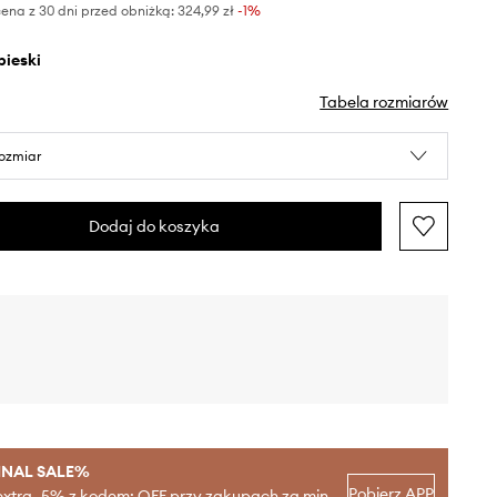
ena z 30 dni przed obniżką:
324,99 zł
 -1%
ebieski
Tabela rozmiarów
rozmiar
Dodaj do koszyka
INAL SALE%
Pobierz APP
extra -5% z kodem: OFF przy zakupach za min.