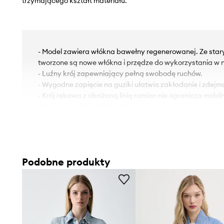
trzymającego kształt materiału.
- Model zawiera włókna bawełny regenerowanej. Ze sta
tworzone są nowe włókna i przędze do wykorzystania w n
- Luźny krój zapewniający pełną swobodę ruchów.
- Wygodne zapięcie na guziki ułatwia zakładanie i zdejm
- Krój rękawa z obniżoną linią ramion nie ogranicza mobiln
- Model z miękkim kołnierzykiem.
- Rękawy z zapinanymi mankietami.
- Niewykończona dolna krawędź.
- Nieocieplony model bez podszewki.
- Ozdobnie sprany denim.
Podobne produkty
- Długość rękawa(mierzona od kołnierzyka): 74 cm.
- Długość: 44 cm.
- Szerokość pod pachami: 52 cm.
- Wymiary podane dla rozmiaru: S.