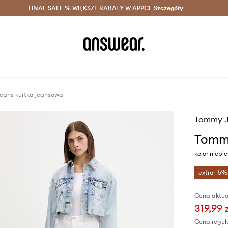
szczędzaj z Answear Club >
FINAL SALE % WIĘKSZE RABATY W APPCE
Dostawa nawet w 24h >
Szczegóły
News
ans kurtka jeansowa
Tommy J
Tommy
kolor nieb
extra -5%
Cena aktua
319,99 
Cena regul