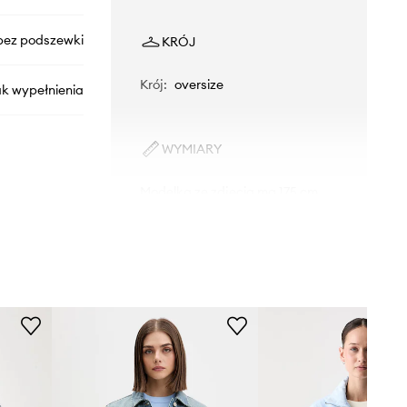
bez podszewki
KRÓJ
Krój
:
oversize
ak wypełnienia
WYMIARY
Modelka ze zdjęcia ma 175 cm
wzrostu i ma na sobie rozmiar S.
DW0DW21063
Rozmiarówka standardowa
Zalecamy wybór rozmiaru, jaki nosisz
niebieski
zazwyczaj.
Tabela rozmiarów
Tommy Jeans