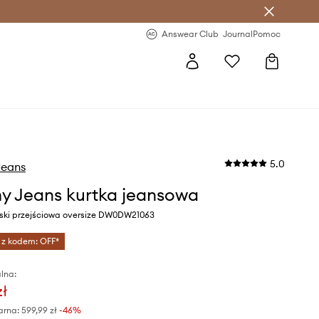
letter >
Regularne nowości >
Answear Club
Journal
Pomoc
5.0
eans
 Jeans kurtka jeansowa
ieski przejściowa oversize DW0DW21063
 z kodem: OFF*
lna:
zł
arna:
599,99 zł
-46%