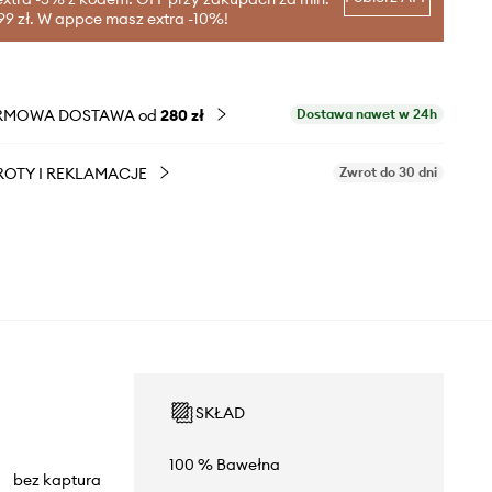
99 zł. W appce masz extra -10%!
RMOWA DOSTAWA od
280 zł
Dostawa nawet w 24h
OTY I REKLAMACJE
Zwrot do 30 dni
SKŁAD
100 % Bawełna
bez kaptura