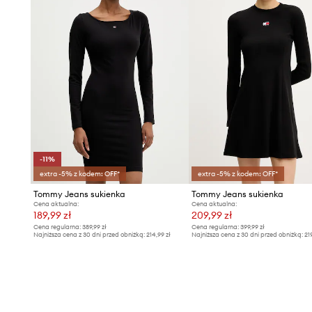
-11%
extra -5% z kodem: OFF*
extra -5% z kodem: OFF*
Tommy Jeans sukienka
Tommy Jeans sukienka
Cena aktualna:
Cena aktualna:
189,99 zł
209,99 zł
Cena regularna:
389,99 zł
Cena regularna:
399,99 zł
Najniższa cena z 30 dni przed obniżką:
214,99 zł
Najniższa cena z 30 dni przed obniżką:
21