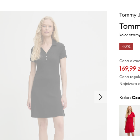
Tommy J
Tommy
kolor czar
-10%
Cena aktua
169,99 
Cena regul
Najniższa c
Kolor:
cz