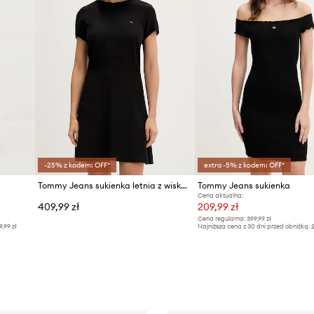
-25% z kodem: OFF*
extra -5% z kodem: OFF*
Tommy Jeans sukienka letnia z wiskozy
Tommy Jeans sukienka
Cena aktualna:
409,99 zł
209,99 zł
Cena regularna:
399,99 zł
9,99 zł
Najniższa cena z 30 dni przed obniżką:
2