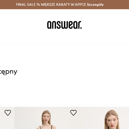
szczędzaj z Answear Club >
FINAL SALE % WIĘKSZE RABATY W APPCE
Dostawa nawet w 24h >
Szczegóły
News
stępny