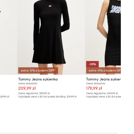
-10%
extra -5% z kodem: OFF*
extra -5% z kodem: OFF*
Tommy Jeans sukienka
Tommy Jeans sukienka
Cena aktualna:
Cena aktualna:
209,99 zł
179,99 zł
Cena regularna:
399,99 zł
Cena regularna:
349,99 zł
29,99 zł
Najniższa cena z 30 dni przed obniżką:
219,99 zł
Najniższa cena z 30 dni przed obniżką