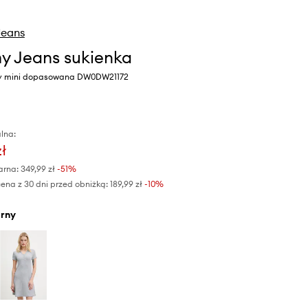
eans
 Jeans sukienka
ny mini dopasowana DW0DW21172
lna:
zł
arna:
349,99 zł
-51%
ena z 30 dni przed obniżką:
189,99 zł
 -10%
arny