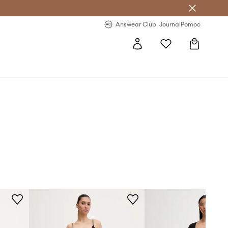
letter >
Regularne nowości >
Answear Club
Journal
Pomoc