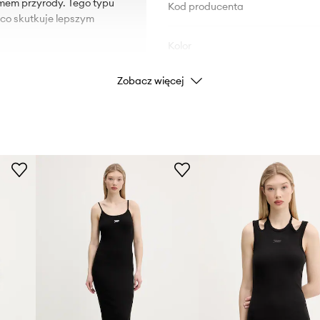
tmem przyrody. Tego typu
Kod producenta
 co skutkuje lepszym
Kolor
Zobacz więcej
Marka
oraz swobodne ubieranie i
Producent
ID Produktu