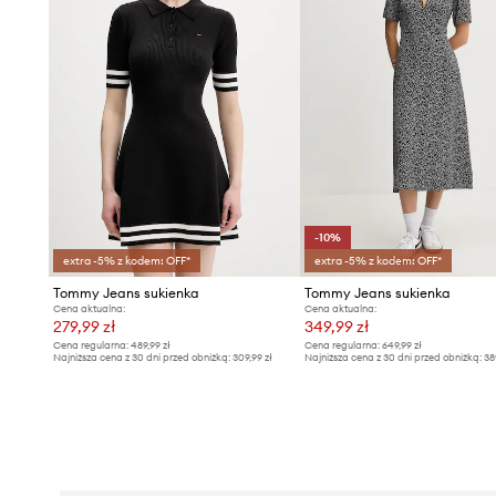
-10%
extra -5% z kodem: OFF*
extra -5% z kodem: OFF*
Tommy Jeans sukienka
Tommy Jeans sukienka
Cena aktualna:
Cena aktualna:
279,99 zł
349,99 zł
Cena regularna:
489,99 zł
Cena regularna:
649,99 zł
Najniższa cena z 30 dni przed obniżką:
309,99 zł
Najniższa cena z 30 dni przed obniżką:
38