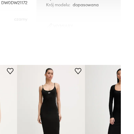
DW0DW21172
Krój modelu
:
dopasowana
czarny
WYMIARY
Tommy Jeans
Modelka ze zdjęcia ma 173 cm
wzrostu i ma na sobie rozmiar M.
Rozmiarówka standardowa
Zalecamy wybór rozmiaru, jaki nosisz
zazwyczaj.
Tabela rozmiarów