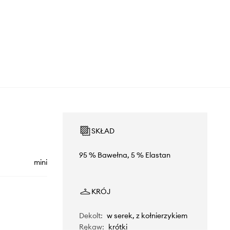
SKŁAD
95 % Bawełna, 5 % Elastan
mini
KRÓJ
Dekolt
:
w serek, z kołnierzykiem
Rękaw
:
krótki