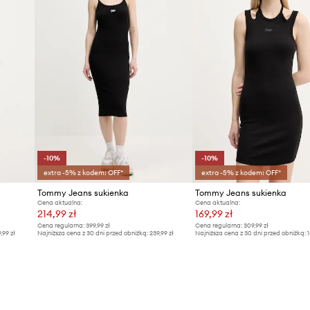
-10%
-10%
extra -5% z kodem: OFF*
extra -5% z kodem: OFF*
Tommy Jeans sukienka
Tommy Jeans sukienka
Cena aktualna:
Cena aktualna:
214,99 zł
169,99 zł
Cena regularna:
399,99 zł
Cena regularna:
309,99 zł
9,99 zł
Najniższa cena z 30 dni przed obniżką:
239,99 zł
Najniższa cena z 30 dni przed obniżką:
1