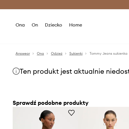
Premium Fashion Benefits >
O
Ona
On
Dziecko
Home
Answear
Ona
Odzież
Sukienki
Tommy Jeans sukienka
Ten produkt jest aktualnie niedo
Sprawdź podobne produkty