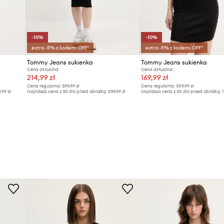
-10%
-10%
extra -5% z kodem: OFF*
extra -5% z kodem: OFF*
Tommy Jeans sukienka
Tommy Jeans sukienka
Cena aktualna:
Cena aktualna:
214,99 zł
169,99 zł
Cena regularna:
399,99 zł
Cena regularna:
309,99 zł
9,99 zł
Najniższa cena z 30 dni przed obniżką:
239,99 zł
Najniższa cena z 30 dni przed obniżką:
1