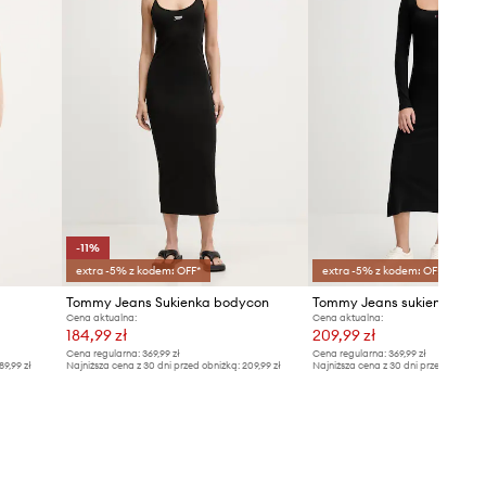
-11%
extra -5% z kodem: OFF*
extra -5% z kodem: OFF*
Tommy Jeans Sukienka bodycon
Tommy Jeans sukienka
Cena aktualna:
Cena aktualna:
184,99 zł
209,99 zł
Cena regularna:
369,99 zł
Cena regularna:
369,99 zł
89,99 zł
Najniższa cena z 30 dni przed obniżką:
209,99 zł
Najniższa cena z 30 dni przed obniżką